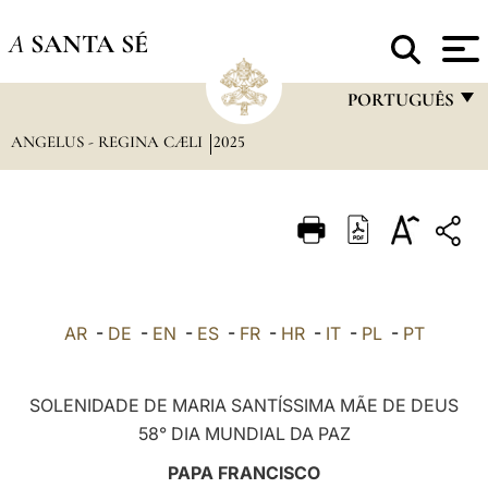
A
SANTA SÉ
PORTUGUÊS
ANGELUS - REGINA CÆLI
2025
FRANÇAIS
ENGLISH
ITALIANO
PORTUGUÊS
ESPAÑOL
AR
-
DE
-
EN
-
ES
-
FR
-
HR
-
IT
-
PL
-
PT
DEUTSCH
POLSKI
SOLENIDADE DE MARIA SANTÍSSIMA MÃE DE DEUS
58° DIA MUNDIAL DA PAZ
العربيّة
PAPA FRANCISCO
中文