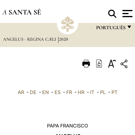
A
SANTA SÉ
PORTUGUÊS
ANGELUS - REGINA CÆLI
2020
FRANÇAIS
ENGLISH
ITALIANO
PORTUGUÊS
ESPAÑOL
AR
-
DE
-
EN
-
ES
-
FR
-
HR
-
IT
-
PL
-
PT
DEUTSCH
POLSKI
العربيّة
PAPA FRANCISCO
中文