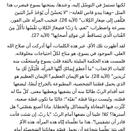
لكنها تستمرّ في التوسّل إليه، وعندها، يمتحنها يسوع فيضرب هذا
المثل –وهذا يبدو قاس للغاية-: "لا يَحسُنُ أَن يُؤخَذَ خُبزُ البَنينَ
فيُلْقى إِلى صِغارِ الكِلاب" (الآية 26). فتجيب المرأة على الفور،
بسرعة واضطراب: "نَعم، يا رَبّ! فصِغارُ الكِلابِ نَفْسُها تأكُلُ مِنَ
الفُتاتِ الَّذي يَتساقَطُ عَن مَوائِدِ أَصحابِها" (الآية 27).
لقد أظهرت تلك الأمّ، عبر هذه الكلمات، أنها أدركت أن صلاح الله
العلي، الموجود في يسوع، هو متاح لكلّ احتياجات مخلوقاته.
فلمست هذه الحكمة المليئة بالثقة قلبَ يسوع واستحقّت منه
كلمات الإعجاب: "ما أَعظمَ إِيمانَكِ أَيَّتُها المَرأَة، فَلْيَكُنْ لَكِ ما
تُريدين" (الآية 28). ما هو الإيمان العظيم؟ الإيمان العظيم هو
الذي يحمل قصّتنا الشخصية، المطبوعة بالجراح أيضًا، ليضعها
عند أقدام الربّ طالبًا منه أن يشفيها ويعطيها معنى. كلّ منّا له
قصّته، وليست دومًا قصّة "نقيّة"؛ غالبًا ما تكون قصّة صعبة،
كَثُرَت فيها المعاناة والمشاكل والخطايا. ماذا أصنع بقصّتي؟ هل
أسترها؟ كلا! علينا أن نضعها أمام الربّ: "يا ربّ، إن شئت فأنت
قادر أن تشفيني!". هذا ما تعلّمناه إيّاه هذه المرأة، هذه الأمّ
الجريئة: تعلّمنا شجاعة أن نحمل قصّة معاناتنا الشخصيّة أمام