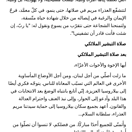
لتتشفّع العذراء مريم في صلاتها، حتى ينمو، في كلّ معمَّد، فرحُ
الإيمان والرغبة في إيصاله من خلال شهادة حياة متّسقة،
ولتمنحنا الشجاعة حتى نتقرّب من يسوع ونقول له: "يا ربّ، إن
شئت فأنت قادر أن تشفيني!".
صلاة التبشير الملائكي
بعد صلاة التبشير الملائكي
أيها الإخوة والأخوات الأعزّاء،
ما زلت أصلّي من أجل لبنان، ومن أجل الأوضاع المأساوية
الأخرى في العالم التي تسبّب المعاناة للناس. يتوجّه فكري أيضًا
إلى بيلاروسيا العزيزة. إنّي أتابع بانتباه الوضعَ بعد الانتخابات في
هذا البلد وأدعو إلى الحوار، وإلى نبذ العنف واحترام العدالة
والقانون. أعهد بجميع سكان بيلاروسيا إلى حماية سيدتنا مريم
العذراء، سلطانة السلام...
وأَتمنّى للجميع أَحدًا مباركًا. من فضلكم، لا تنسوا أن تصلّوا من