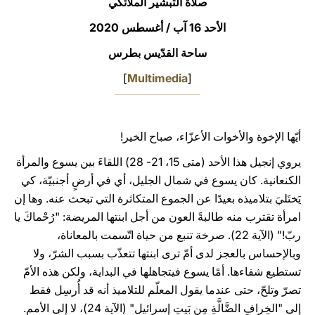
صلاة التبشير الملائكي
LATINE
الأحد 16 آب / أغسطس 2020
ساحة القدّيس بطرس
]
Multimedia
[
أيّها الإخوة والأخوات الأعزّاء، صباح الخير!
يروي إنجيل هذا الأحد (متى 15، 21- 28) اللقاءَ بين يسوع والمرأة
الكنعانية. كان يسوع في شمال الجليل، أي في أرضٍ أجنبيّة، كي
يَختَليَ بتلاميذه بعيدًا عن الجموع المتكاثرة التي تبحث عنه. وها إن
امرأة تقترب منه طالبةً العون من أجل ابنتها المريضة: "رُحْماكَ يا
ربّ!" (الآية 22). صرخة تنبع من حياة اتّسمت بالمعاناة،
وبالإحساس بالعجز لدى أمّ ترى ابنتها تتعذّب بسبب الشرّ، ولا
تستطيع شفاءها. أمًا يسوع فيتجاهلها في البداية، ولكن هذه الأمّ
تصرّ وتلحّ، حتى عندما يقول المعلّم للتلاميذ أنه قد أُرسِل فقط
إلى "الخِرافِ الضَّالَّةِ مِن بَيتِ إِسرائيل" (الآية 24)، لا إلى الأمم.