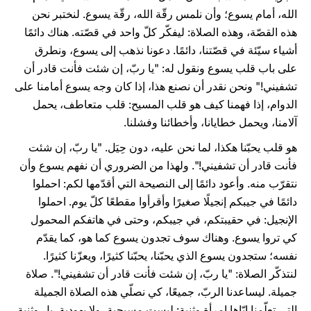
الله، أمام يسوع؛ وأن نلمس رقّة الله، رقّة يسوع. لنختبر نحن
هذه القصّة، وهذه الصلاة: ليفكّر كلّ واحد في قصّته. هناك دائمًا
أشياء سيّئة في قصّتنا، دائمًا. دعونا نذهب إلى يسوع، ونطرق
على باب قلب يسوع ونقول له: "يا ربّ، إن شئت فأنت قادر أن
تشفيني!" ونحن نقدر أن نصنع هذا، إذا كان وجه يسوع أمامنا على
الدوام، إذا فهمنا كيف هو قلب المسيح: قلب متعاطف، يحمل
آلامنا، ويحمل خطايانا، وأخطائنا وفشلنا.
هو قلب يحبّنا هكذا، لما نحن عليه، دون حِيَل. "يا ربّ، إن شئت
فأنت قادر أن تشفيني!". ولهذا من الضروري أن نفهم يسوع وأن
نتقرّب منه. وأعود دائمًا إلى النصيحة التي أقدّمها لكم: احملوا
دائمًا في جيبكم إنجيلًا صغيرًا وأقرأوا مقطعًا كلّ يوم. احملوا
الإنجيل: في حقيبتكم، في جيبكم، وحتى في هاتفكم المحمول
كي تروا يسوع. وهناك سوف تجدون يسوع كما هو، كما يقدّم
نفسه؛ ستجدون يسوع الذي يحبّنا، يحبّنا كثيرًا، ويعزّنا كثيرًا.
لنتذكّر الصلاة: "يا ربّ، إن شئت فأنت قادر أن تشفيني!". صلاة
جميلة. ليساعدنا الربّ، جميعًا، كي نصلّي هذه الصلاة الجميلة
التي تعلّمنا إيّاها امرأة وثنية: ليست مسيحية، ولا يهودية، بل وثنية.