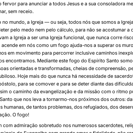
 o fervor para anunciar a todos Jesus e a sua consoladora 
ar, sem receio.
no mundo, a Igreja — ou seja, todos nós que somos a Igrej
deter pelo medo nem pelo cálculo, para não se acostumar a c
vam a Igreja a ser uma Igreja funcional, que nunca corre risco
to acende em nós como um fogo ajuda-nos a superar os muros
r-nos em movimento para percorrer inclusive caminhos inexp
os encontramos. Mediante este fogo do Espírito Santo som
oas orientadas e transformadas, cheias de compreensão, 
ubiloso. Hoje mais do que nunca há necessidade de sacerdot
póstolo, para se comover e para se deter diante das dificul
assim o caminho da evangelização e da missão com o ritmo p
 Santo que nos leva a tornarmo-nos próximos dos outros: d
ias humanas, de tantos problemas, dos refugiados, dos dese
ação. O fogo!
om admiração sobretudo nos numerosos sacerdotes, religio