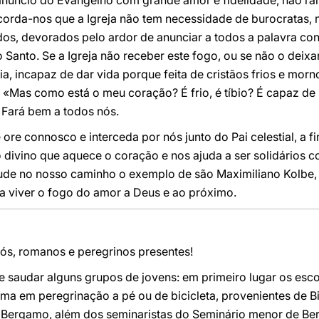
núncio do Evangelho com grande amor e fidelidade, não raro
orda-nos que a Igreja não tem necessidade de burocratas, n
os, devorados pelo ardor de anunciar a todos a palavra con
o Santo. Se a Igreja não receber este fogo, ou se não o deixa
bia, incapaz de dar vida porque feita de cristãos frios e mor
 «Mas como está o meu coração? É frio, é tíbio? É capaz de
 Fará bem a todos nós.
re connosco e interceda por nós junto do Pai celestial, a f
go divino que aquece o coração e nos ajuda a ser solidários 
ude no nosso caminho o exemplo de são Maximiliano Kolbe, m
e a viver o fogo do amor a Deus e ao próximo.
ós, romanos e peregrinos presentes!
 saudar alguns grupos de jovens: em primeiro lugar os escot
 em peregrinação a pé ou de bicicleta, provenientes de Bis
de Bergamo, além dos seminaristas do Seminário menor de B