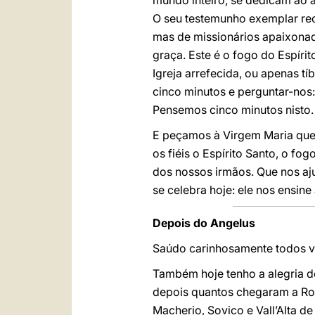
mundo inteiro, se dedicam ao a
O seu testemunho exemplar rec
mas de missionários apaixonad
graça. Este é o fogo do Espírit
Igreja arrefecida, ou apenas tí
cinco minutos e perguntar-nos:
Pensemos cinco minutos nisto.
E peçamos à Virgem Maria que o
os fiéis o Espírito Santo, o fo
dos nossos irmãos. Que nos aj
se celebra hoje: ele nos ensin
Depois do Angelus
Saúdo carinhosamente todos v
Também hoje tenho a alegria de
depois quantos chegaram a Roma
Macherio, Sovico e Vall’Alta 