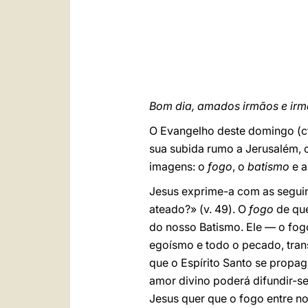
Bom dia, amados irmãos e irm
O Evangelho deste domingo (c
sua subida rumo a Jerusalém, o
imagens: o
fogo
, o
batismo
e 
Jesus exprime-a com as seguint
ateado?» (v. 49). O
fogo
de que
do nosso Batismo. Ele — o fog
egoísmo e todo o pecado, tran
que o Espírito Santo se propa
amor divino poderá difundir-s
Jesus quer que o fogo entre n