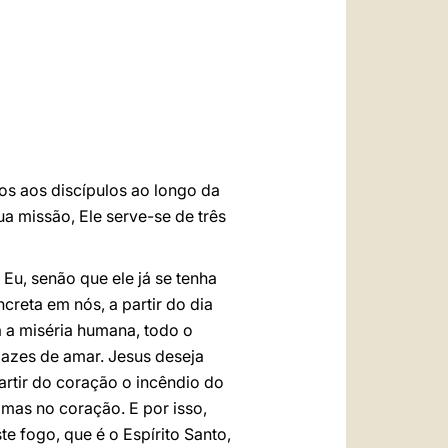
العربيّة
中文
LATINE
os aos discípulos ao longo da
ua missão, Ele serve-se de três
Eu, senão que ele já se tenha
creta em nós, a partir do dia
a a miséria humana, todo o
pazes de amar. Jesus deseja
rtir do coração o incêndio do
mas no coração. E por isso,
 fogo, que é o Espírito Santo,