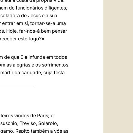
 até à custa da própria vida.
em de funcionários diligentes,
soladora de Jesus e a sua
r entrar em si, tornar-se-á uma
nos. Hoje, far-nos-á bem pensar
 receber este fogo?».
im de que Ele infunda em todos
com as alegrias e os sofrimentos
ártir da caridade, cuja festa
eiros vindos de Paris; e
uschio, Treviso, Solarolo,
ergamo. Repito também a vós as