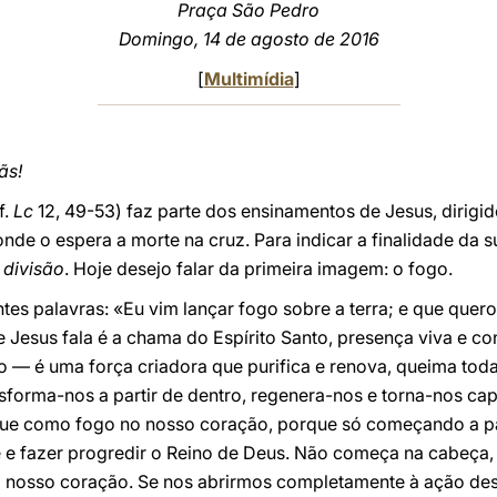
Praça São Pedro
Domingo, 14 de agosto de 2016
[
Multimídia
]
ãs!
f.
Lc
12, 49-53) faz parte dos ensinamentos de Jesus, dirigid
nde o espera a morte na cruz. Para indicar a finalidade da s
a
divisão
. Hoje desejo falar da primeira imagem: o fogo.
es palavras: «Eu vim lançar fogo sobre a terra; e que quero 
 Jesus fala é a chama do Espírito Santo, presença viva e con
o — é uma força criadora que purifica e renova, queima tod
sforma-nos a partir de dentro, regenera-nos e torna-nos ca
gue como fogo no nosso coração, porque só começando a pa
e e fazer progredir o Reino de Deus. Não começa na cabeça, 
o nosso coração. Se nos abrirmos completamente à ação deste