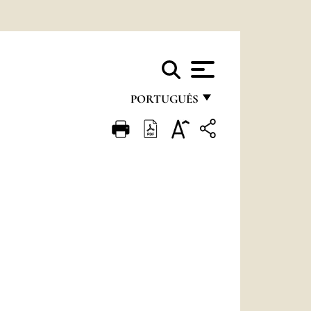
PORTUGUÊS
FRANÇAIS
ENGLISH
ITALIANO
PORTUGUÊS
ESPAÑOL
DEUTSCH
POLSKI