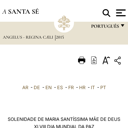
A
SANTA SÉ
PORTUGUÊS
ANGELUS - REGINA CÆLI
2015
FRANÇAIS
ENGLISH
ITALIANO
PORTUGUÊS
ESPAÑOL
AR
-
DE
-
EN
-
ES
-
FR
-
HR
-
IT
-
PT
DEUTSCH
POLSKI
العربيّة
SOLENIDADE DE MARIA SANTÍSSIMA MÃE DE DEUS
XLVIII DIA MUNDIAL DA PAZ
中文