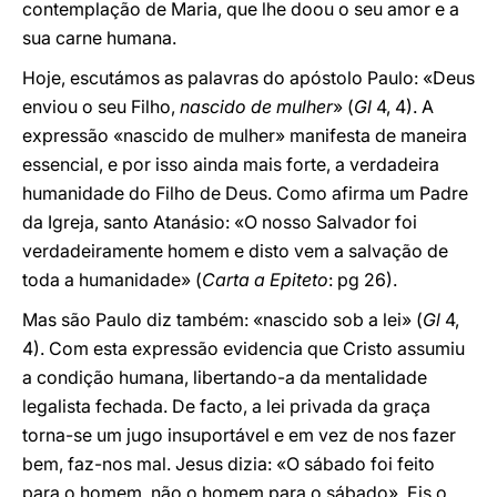
contemplação de Maria, que lhe doou o seu amor e a
sua carne humana.
Hoje, escutámos as palavras do apóstolo Paulo: «Deus
enviou o seu Filho,
nascido de mulher
» (
Gl
4, 4). A
expressão «nascido de mulher» manifesta de maneira
essencial, e por isso ainda mais forte, a verdadeira
humanidade do Filho de Deus. Como afirma um Padre
da Igreja, santo Atanásio: «O nosso Salvador foi
verdadeiramente homem e disto vem a salvação de
toda a humanidade» (
Carta a Epiteto
: pg 26).
Mas são Paulo diz também: «nascido sob a lei» (
Gl
4,
4). Com esta expressão evidencia que Cristo assumiu
a condição humana, libertando-a da mentalidade
legalista fechada. De facto, a lei privada da graça
torna-se um jugo insuportável e em vez de nos fazer
bem, faz-nos mal. Jesus dizia: «O sábado foi feito
para o homem, não o homem para o sábado». Eis o