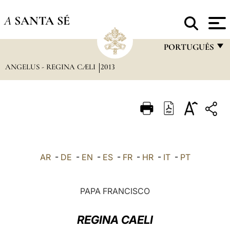
A
SANTA SÉ
PORTUGUÊS
ANGELUS - REGINA CÆLI
2013
FRANÇAIS
ENGLISH
ITALIANO
PORTUGUÊS
ESPAÑOL
AR
-
DE
-
EN
-
ES
-
FR
-
HR
-
IT
-
PT
DEUTSCH
POLSKI
PAPA FRANCISCO
العربيّة
REGINA CAELI
中文