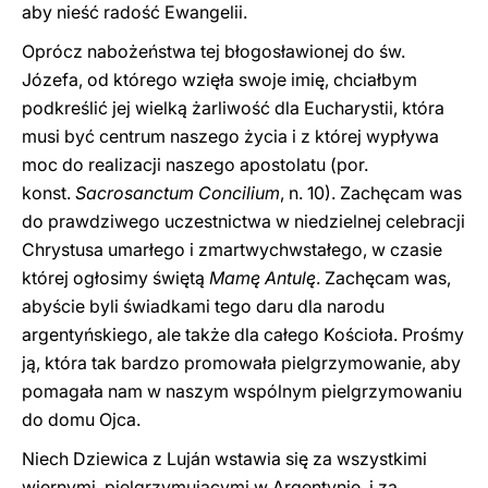
aby nieść radość Ewangelii.
Oprócz nabożeństwa tej błogosławionej do św.
Józefa, od którego wzięła swoje imię, chciałbym
podkreślić jej wielką żarliwość dla Eucharystii, która
musi być centrum naszego życia i z której wypływa
moc do realizacji naszego apostolatu (por.
konst.
Sacrosanctum Concilium
, n. 10). Zachęcam was
do prawdziwego uczestnictwa w niedzielnej celebracji
Chrystusa umarłego i zmartwychwstałego, w czasie
której ogłosimy świętą
Mamę Antulę
. Zachęcam was,
abyście byli świadkami tego daru dla narodu
argentyńskiego, ale także dla całego Kościoła. Prośmy
ją, która tak bardzo promowała pielgrzymowanie, aby
pomagała nam w naszym wspólnym pielgrzymowaniu
do domu Ojca.
Niech Dziewica z Luján wstawia się za wszystkimi
wiernymi, pielgrzymującymi w Argentynie, i za