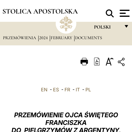
STOLICA APOSTOLSKA
POLSKI
PRZEMÓWIENIA
2024
FEBRUARY
DOCUMENTS
FRANÇAIS
ENGLISH
ITALIANO
PORTUGUÊS
ESPAÑOL
EN
-
ES
-
FR
-
IT
-
PL
DEUTSCH
POLSKI
PRZEMÓWIENIE OJCA ŚWIĘTEGO
العربيّة
FRANCISZKA
DO PIELGRZYMÓW Z ARGENTYNY,
中文