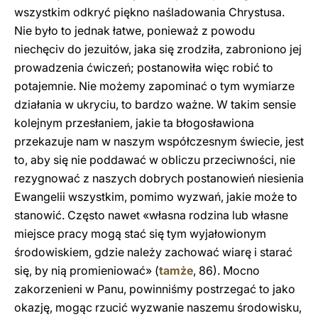
wszystkim odkryć piękno naśladowania Chrystusa.
Nie było to jednak łatwe, ponieważ z powodu
niechęciv do jezuitów, jaka się zrodziła, zabroniono jej
prowadzenia ćwiczeń; postanowiła więc robić to
potajemnie. Nie możemy zapominać o tym wymiarze
działania w ukryciu, to bardzo ważne. W takim sensie
kolejnym przesłaniem, jakie ta błogosławiona
przekazuje nam w naszym współczesnym świecie, jest
to, aby się nie poddawać w obliczu przeciwności, nie
rezygnować z naszych dobrych postanowień niesienia
Ewangelii wszystkim, pomimo wyzwań, jakie może to
stanowić. Często nawet «własna rodzina lub własne
miejsce pracy mogą stać się tym wyjałowionym
środowiskiem, gdzie należy zachować wiarę i starać
się, by nią promieniować» (
tamże
, 86). Mocno
zakorzenieni w Panu, powinniśmy postrzegać to jako
okazję, mogąc rzucić wyzwanie naszemu środowisku,