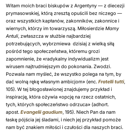
Witam moich braci biskupów z Argentyny — z diecezji
prymasowskiej, którą zresztą opuścili bez niczego —
oraz wszystkich kapłanów, zakonników, zakonnice i
wiernych, którzy im towarzyszą. Miłosierdzie
Mamy
Antuli
, zwłaszcza w służbie najbardziej
potrzebujących, wybrzmiewa dzisiaj z wielką siłą
pośród tego społeczeństwa, któremu grozi
zapomnienie, że «radykalny indywidualizm jest
wirusem najtrudniejszym do pokonania. Zwodzi.
Pozwala nam myśleć, że wszystko polega na tym, by
dać wolną rękę własnym ambicjom» (enc.
Fratelli tutti
,
105). W tej błogosławionej znajdujemy przykład i
inspirację, która ożywia «opcję na rzecz ostatnich,
tych, których społeczeństwo odrzuca» (adhort.
apost.
Evangelii gaudium
, 195). Niech Pan da nam
łaskę pójścia jej śladami, i niech jej przykład pomoże
nam być znakiem miłości i czułości dla naszych braci.