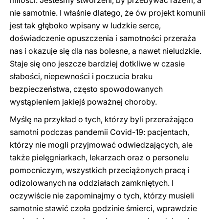
miłości. Jesteśmy stworzeni, by przebywać razem, a
nie samotnie. I właśnie dlatego, że ów projekt komunii
jest tak głęboko wpisany w ludzkie serce,
doświadczenie opuszczenia i samotności przeraża
nas i okazuje się dla nas bolesne, a nawet nieludzkie.
Staje się ono jeszcze bardziej dotkliwe w czasie
słabości, niepewności i poczucia braku
bezpieczeństwa, często spowodowanych
wystąpieniem jakiejś poważnej choroby.
Myślę na przykład o tych, którzy byli przerażająco
samotni podczas pandemii Covid-19: pacjentach,
którzy nie mogli przyjmować odwiedzających, ale
także pielęgniarkach, lekarzach oraz o personelu
pomocniczym, wszystkich przeciążonych pracą i
odizolowanych na oddziałach zamkniętych. I
oczywiście nie zapominajmy o tych, którzy musieli
samotnie stawić czoła godzinie śmierci, wprawdzie