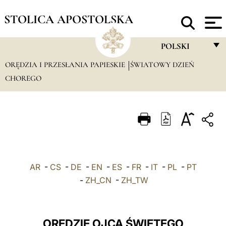
STOLICA APOSTOLSKA
POLSKI
ORĘDZIA I PRZESŁANIA PAPIESKIE
ŚWIATOWY DZIEŃ
FRANÇAIS
CHOREGO
ENGLISH
ITALIANO
PORTUGUÊS
ESPAÑOL
DEUTSCH
AR
-
CS
-
DE
-
EN
-
ES
-
FR
-
IT
-
PL
-
PT
-
ZH_CN
-
ZH_TW
POLSKI
العربيّة
ORĘDZIE OJCA ŚWIĘTEGO
中文