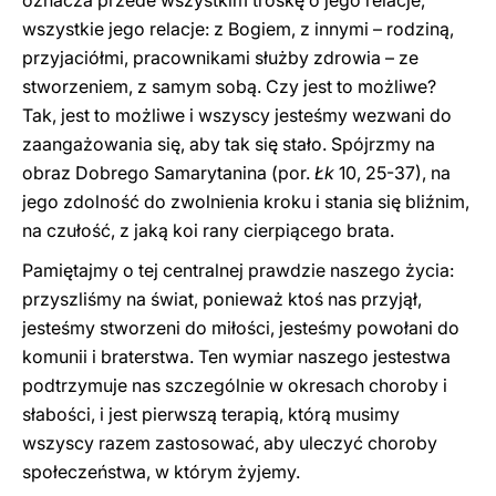
oznacza przede wszystkim troskę o jego relacje,
wszystkie jego relacje: z Bogiem, z innymi – rodziną,
przyjaciółmi, pracownikami służby zdrowia – ze
stworzeniem, z samym sobą. Czy jest to możliwe?
Tak, jest to możliwe i wszyscy jesteśmy wezwani do
zaangażowania się, aby tak się stało. Spójrzmy na
obraz Dobrego Samarytanina (por.
Łk
10, 25-37), na
jego zdolność do zwolnienia kroku i stania się bliźnim,
na czułość, z jaką koi rany cierpiącego brata.
Pamiętajmy o tej centralnej prawdzie naszego życia:
przyszliśmy na świat, ponieważ ktoś nas przyjął,
jesteśmy stworzeni do miłości, jesteśmy powołani do
komunii i braterstwa. Ten wymiar naszego jestestwa
podtrzymuje nas szczególnie w okresach choroby i
słabości, i jest pierwszą terapią, którą musimy
wszyscy razem zastosować, aby uleczyć choroby
społeczeństwa, w którym żyjemy.