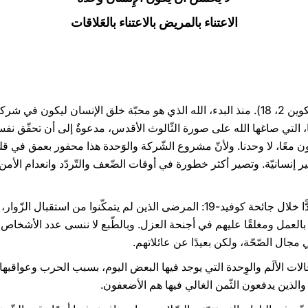
الاعتناء بالمريض بالاعتناء بالعَلاقات
"لا يَحسُنُ أَن يَكونَ الإِنسانُ وَحدَه" (تكوين 2، 18). منذ البدء، الله الذي هو محبّة خلق ا
ا، التي صاغها الله على صورة الثّالوث الأقدس، مدعوةٌ إلى أن تحقّق نفسه
ون معًا، لا وحدنا. ولأنّ مشروع الشّركة والوَحدة هذا محفور بعمق في قل
 إنسانيّة. وتصير أكثر خطورة في أوقات الضّعف والتّردّد وانعدام الأمن، 
أفكّر، مثلًا، في الذين كانوا وحيدين جدًّا خلال جائحة كوفيد-19: المرضى الذين لم 
بالعمل ومغلقًا عليهم في أجنحة العزل. وبالطّبع لا ننسى عدد الأشخاص
جال الصّحّة، ولكن بعيدًا عن عائلاتهم.
ت الألَم والوِحدة التي يوجد فيها البعض اليوم، بسبب الحرب وعواقبها ا
والذين يدفعون الثّمن الغالي فيها هم الأضعفون.