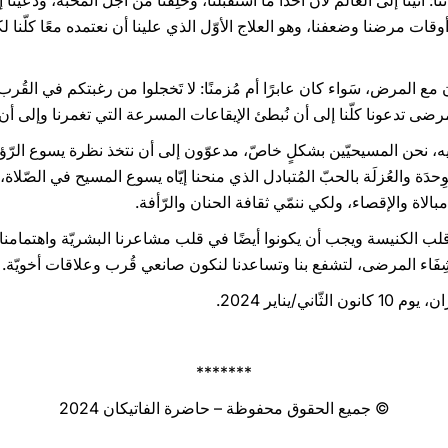
 أَتَينَا إلى العالم لأنّ أحدًا ما استقبلنا، وخُلِقنا من أجل المحبّة، ودُعينا
 أوقات مرضنا وضعفنا، وهو العلاج الأوّل الذي علينا أن نعتمده معًا كلّ
مع المرض، سَواء كان عابرًا أم مُزمنًا: لا تَخجلوا من رغبتكم في القُرب وال
مرضى تدعونا كلّنا إلى أن نُبطئ الإيقاعات المسرعة التي تغمرنا وإلى 
 نحن المسيحيّين بشكلٍ خاصّ، مدعوّون إلى أن نتخذ نظرة يسوع الرّؤوف
وِحدَة والعُزلَة بالحبّ المُتبادل الذي منحنا إيّاه يسوع المسيح في الصّلاة
مبالاة والإقصاء، ولكي ننمّي ثقافة الحنان والرّأفة.
ب الكنيسة ويجب أن يكونوا أيضًا في قلب مشاعرنا البشريّة واهتمامنا الر
شِفَاء المرضى، لتشفع بنا وتساعدنا لنكون صانعي قُرب وعلاقات أخويّة.
ني/يناير 2024.
*******
© جميع الحقوق محفوظة – حاضرة الفاتيكان 2024