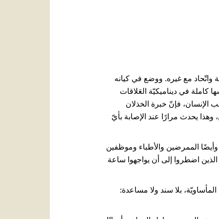
العربيّة
中文
LATINE
لإنسان ليكون في شركة واتّحاد مع غيره. ووضع في كيانه
ا كاملة في ديناميكيّة العَلاقات
ب الإنسان، فإنّ خبرة الخذلان
وهذا يحدث مرارًا عند الإصابة بأيّ
يتمكّنوا من استقبال الزّوار، وأيضًا الممرضين والأطباء وموظفين
 الذين اضطروا إلى أن يواجهوا ساعة
لمأساويّة، بلا سند ولا مساعدة: