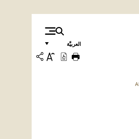
العربيَّة
FRANÇAIS
ENGLISH
ITALIANO
A
PORTUGUÊS
ESPAÑOL
DEUTSCH
POLSKI