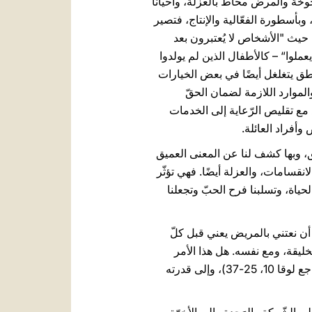
يخوخة والمرض محاط بالعزلة، وأحيانًا
 وبأسطورة الفعّالية والإنتاج، فتصير
ض، حيث "الأشخاص لا يُعتبرون بعد
يعملوا“ – كالأطفال الذين لم يولدوا
لمنطق يتغلغل أيضًا في بعض الخيارات
الموارد اللازمة لضمان الحقّ
 مع تقليص الرّعاية إلى الخدمات
وأفراد العائلة.
لخلق، وبها كشف لنا عن المعنى العميق
نقسامات، والعزلة أيضًا. فهي تؤثّر
حياة، وتسلبنا فرح الحبّ وتجعلنا
، أن نعتني بالمريض يعني قبل كلّ
لخليقة، ومع نفسه. هل هذا الأمر
ممكن؟ نعم ممكن، ونحن كلّنا مدعوّون إلى أن نلتزم حتّى يتحقّق ذلك. لننظر إلى أيقونة السّامري الرّحيم (راجع لوقا 10، 25-37)، وإلى قدرته