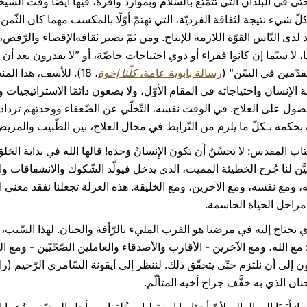
تّى في البلدان التي تتمّتع بالسّلام وبموارد وافرة، فيها أيضًا وقت الشّ
ّ شيء نتيجة لثقافة الفرديّة، التي تهتمّ أوّلًا بالمكسب مهما كان الثّمن،
د لدى النّاس القوّة اللازمة للإنتاج. ومن ثمّ تصير ثقافةالإقصاء والرّف
، لا سيّما إن كانوا فقراء أو ذوي احتياجات خاصّة، أو ”لا يقدرون بعد أن 
تقدّمين في السّن" (
رسالة بابوية عامة،
كلّنا إخوة
، 18). للأسف، هذا ا
لإنسان واحتياجاته في المقام الأوّل، ولا يضعون دائمًا الاستراتيجيات و
صول على العلاج. في الوقت نفسه، التّخلّي عن الضّعفاء ووِحدتهم تزداد
كمة بـكلّ ما يلزم من التّرابط في مجال العلاج، بين الطّبيب والمريض 
ب المقدس: لا يَحسُنُ أَن يَكونَ الإِنسانُ وَحدَه! قالها الله في بداية ا
ن لنا جُرح الخطيئة المميت، الذي يدخل فيولّد الشّكوك والانشقاقات والا
، ومع نفسه، ومع الآخرين، ومع الخليقة. هذه العزلة تجعلنا نفقد معنى ال
 مراحل الحياة الحاسمة.
الذي نحتاج إليه في مرضنا هو القرب المليء بالرّأفة والحنان. لهذا السّبب
 مع الله، ومع الآخرين - الأقارب والأصدقاء والعاملين الصّحّيّين - ومع ا
نان الذي به خفَّف جراح أخيه المتألّم.