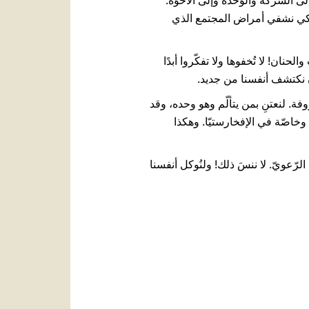
 إلى الشّركة والوَحدة وإلى الأخوّة.
نا لكي نشفي أمراض المجتمع الذي
حنان! لا تُخفوها ولا تفكّروا أبدًا
أن نكتشف أنفسنا من جديد.
ة. لنعتنِ بمن يتألّم وهو وحده، وقد
، وخاصّة في الإفخارستيّا. وهكذا
ّعويّ. لا ننسَ ذلك! ولنُوكل أنفسنا