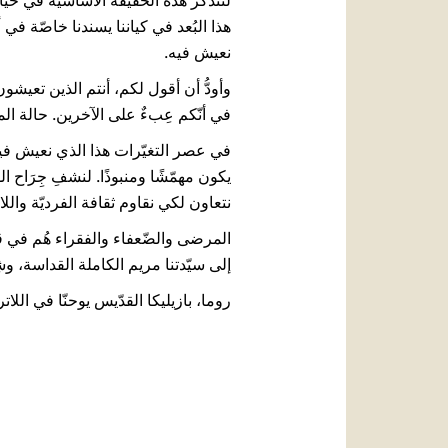
لنتذكّر هذه الحقيقة الأساسيّة في حياتنا:
هذا البُعد في كياننا يسندنا خاصّة في
نعيش فيه.
وأودُّ أن أقول لكم، أنتم الذين تعيشون 
في أنّكم عِبءٌ على الآخرين. حالة ال
في عصر التغيّرات هذا الذي نعيش فيه،
يكون مهمّشًا ومنبوذًا. لنشفِ جِرَاح ال
نتعاون لكي نقاوم ثقافة الفرديّة واللا
المرضى والضّعفاء والفقراء هُم في قل
إلى سيّدتنا مريم الكاملة القداسة، و
روما، بازيليكا القدّيس يوحنّا في اللاتران، يوم 10 كانون الثّا