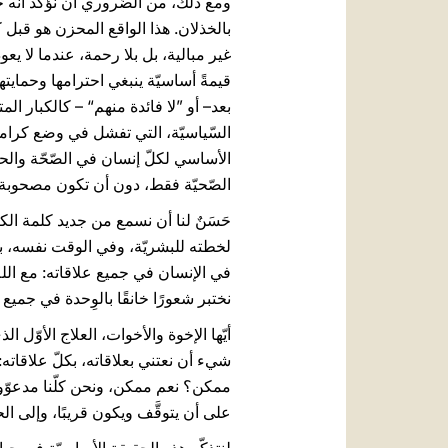
ومع ذلك، من الضّروري أن نؤكّد أنّه ح
بالخذلان. هذا الواقع المحزن هو قبل كل
غير مبالية، بل بلا رحمة، عندما لا يعو
قيمةً أساسيّة ينبغي احترامها وحمايتها
بعد– أو ”لا فائدة منهم“ – كالكبار الم
السّياسيّة، التي تفشل في وضع كرامة ا
الأساسي لكلّ إنسان في الصّحّة والح
الصّحيّة فقط، دون أن تكون مصحوبة بح
حَسَنٌ لنا أن نسمع من جديد كلمة الكتا
لخطته للبشريّة، وفي الوقت نفسه، بيَّ
في الإنسان في جميع علاقاته: مع الله
نختبر شعورًا خانقًا بالوِحدة في جميع
أيّها الإخوة والأخوات، العلاج الأوّل 
شيء أن نعتني بعلاقاته، بكلّ علاقاته:
على أن يتوقَّف ويكون قريبًا، وإلى الح