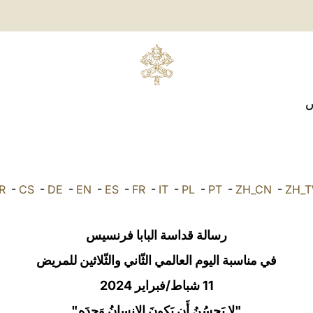
ض
R
-
CS
-
DE
-
EN
-
ES
-
FR
-
IT
-
PL
-
PT
-
ZH_CN
-
ZH_
رسالة قداسة البابا فرنسيس
في مناسبة اليوم العالمي الثّاني والثّلاثين للمريض
11 شباط/فبراير 2024
"لا يَحسُنُ أَن يَكونَ الإِنسانُ وَحدَه"