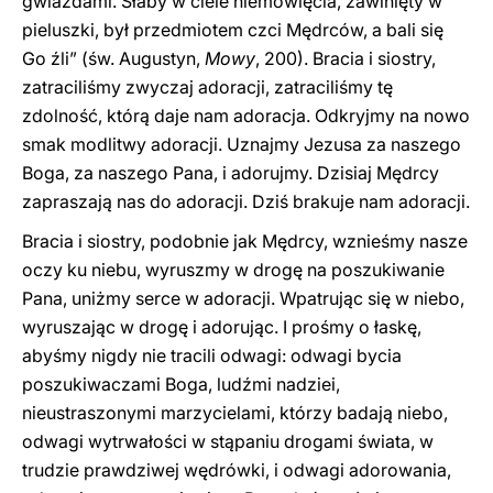
gwiazdami. Słaby w ciele niemowlęcia, zawinięty w
pieluszki, był przedmiotem czci Mędrców, a bali się
Go źli” (św. Augustyn,
Mowy
, 200). Bracia i siostry,
zatraciliśmy zwyczaj adoracji, zatraciliśmy tę
zdolność, którą daje nam adoracja. Odkryjmy na nowo
smak modlitwy adoracji. Uznajmy Jezusa za naszego
Boga, za naszego Pana, i adorujmy. Dzisiaj Mędrcy
zapraszają nas do adoracji. Dziś brakuje nam adoracji.
Bracia i siostry, podobnie jak Mędrcy, wznieśmy nasze
oczy ku niebu, wyruszmy w drogę na poszukiwanie
Pana, uniżmy serce w adoracji. Wpatrując się w niebo,
wyruszając w drogę i adorując. I prośmy o łaskę,
abyśmy nigdy nie tracili odwagi: odwagi bycia
poszukiwaczami Boga, ludźmi nadziei,
nieustraszonymi marzycielami, którzy badają niebo,
odwagi wytrwałości w stąpaniu drogami świata, w
trudzie prawdziwej wędrówki, i odwagi adorowania,