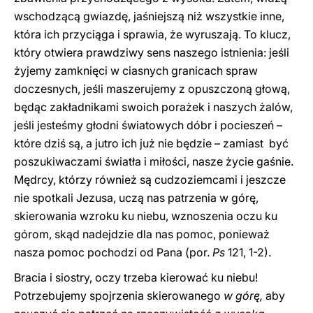
wschodzącą gwiazdę, jaśniejszą niż wszystkie inne,
która ich przyciąga i sprawia, że wyruszają. To klucz,
który otwiera prawdziwy sens naszego istnienia: jeśli
żyjemy zamknięci w ciasnych granicach spraw
doczesnych, jeśli maszerujemy z opuszczoną głową,
będąc zakładnikami swoich porażek i naszych żalów,
jeśli jesteśmy głodni światowych dóbr i pocieszeń –
które dziś są, a jutro ich już nie będzie – zamiast być
poszukiwaczami światła i miłości, nasze życie gaśnie.
Mędrcy, którzy również są cudzoziemcami i jeszcze
nie spotkali Jezusa, uczą nas patrzenia w górę,
skierowania wzroku ku niebu, wznoszenia oczu ku
górom, skąd nadejdzie dla nas pomoc, ponieważ
nasza pomoc pochodzi od Pana (por.
Ps
121, 1-2).
Bracia i siostry, oczy trzeba kierować ku niebu!
Potrzebujemy spojrzenia skierowanego
w górę,
aby