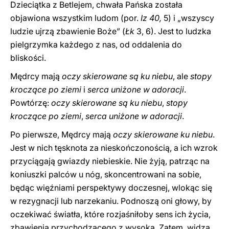
Dzieciątka z Betlejem, chwała Pańska została
objawiona wszystkim ludom (por.
Iz 40,
5) i „wszyscy
ludzie ujrzą zbawienie Boże” (
Łk
3, 6). Jest to ludzka
pielgrzymka każdego z nas, od oddalenia do
bliskości.
Mędrcy mają
oczy skierowane są ku niebu
, ale
stopy
kroczące po ziemi
i
serca uniżone w adoracji
.
Powtórzę:
oczy skierowane są ku niebu
,
stopy
kroczące po ziemi
,
serca uniżone w adoracji
.
Po pierwsze, Mędrcy mają
oczy skierowane ku niebu
.
Jest w nich tęsknota za nieskończonością, a ich wzrok
przyciągają gwiazdy niebieskie. Nie żyją, patrząc na
koniuszki palców u nóg, skoncentrowani na sobie,
będąc więźniami perspektywy doczesnej, wlokąc się
w rezygnacji lub narzekaniu. Podnoszą oni głowy, by
oczekiwać światła, które rozjaśniłoby sens ich życia,
zbawienia przychodzącego z wysoka. Zatem, widzą