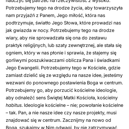
nauczyć się patrzeć na rzeczywistość
z wysoka
.
Potrzebujemy tego na drodze życia, aby towarzyszyła
nam przyjaźń z Panem, Jego miłość, która nas
podtrzymuje, światło Jego Słowa, które prowadzi nas
jak gwiazda w nocy. Potrzebujemy tego na drodze
wiary, aby nie sprowadzała się ona do zestawu
praktyk religijnych, lub szaty zewnętrznej, ale stała się
ogniem, który w nas płonie i sprawia, że stajemy się
gorliwymi poszukiwaczami oblicza Pana i świadkami
Jego Ewangelii. Potrzebujemy tego w Kościele, gdzie
zamiast dzielić się ze względu na nasze idee, jesteśmy
wezwani do ponownego postawienia Boga w centrum.
Potrzebujemy go, aby porzucić kościelne ideologie,
aby odnaleźć sens Świętej Matki Kościoła, kościelny
habitus
. Ideologie kościelne – nie; powołanie kościelne
– tak. Pan, a nie nasze idee czy nasze projekty, musi
znajdować się w centrum. Zacznijmy na nowo od
Boga, szukajmy w Nim odwagi, by nie zatrzymywać