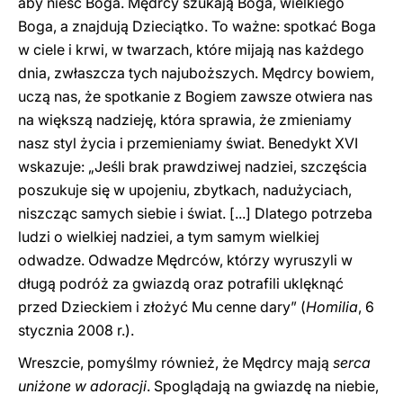
aby nieść Boga. Mędrcy szukają Boga, wielkiego
Boga, a znajdują Dzieciątko. To ważne: spotkać Boga
w ciele i krwi, w twarzach, które mijają nas każdego
dnia, zwłaszcza tych najuboższych. Mędrcy bowiem,
uczą nas, że spotkanie z Bogiem zawsze otwiera nas
na większą nadzieję, która sprawia, że zmieniamy
nasz styl życia i przemieniamy świat. Benedykt XVI
wskazuje: „Jeśli brak prawdziwej nadziei, szczęścia
poszukuje się w upojeniu, zbytkach, nadużyciach,
niszcząc samych siebie i świat. [...] Dlatego potrzeba
ludzi o wielkiej nadziei, a tym samym wielkiej
odwadze. Odwadze Mędrców, którzy wyruszyli w
długą podróż za gwiazdą oraz potrafili uklęknąć
przed Dzieckiem i złożyć Mu cenne dary” (
Homilia
,
6
stycznia 2008 r.).
Wreszcie, pomyślmy również, że Mędrcy mają
serca
uniżone w adoracji
. Spoglądają na gwiazdę na niebie,