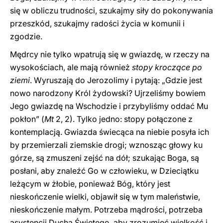
się w obliczu trudności, szukajmy siły do pokonywania
przeszkód, szukajmy radości życia w komunii i
zgodzie.
Mędrcy nie tylko wpatrują się w gwiazdę, w rzeczy na
wysokościach, ale mają również
stopy kroczące po
ziemi
. Wyruszają do Jerozolimy i pytają: „Gdzie jest
nowo narodzony Król żydowski? Ujrzeliśmy bowiem
Jego gwiazdę na Wschodzie i przybyliśmy oddać Mu
pokłon” (
Mt
2, 2). Tylko jedno: stopy połączone z
kontemplacją. Gwiazda świecąca na niebie posyła ich
by przemierzali ziemskie drogi; wznosząc głowy ku
górze, są zmuszeni zejść na dół; szukając Boga, są
posłani, aby znaleźć Go w człowieku, w Dzieciątku
leżącym w żłobie, ponieważ Bóg, który jest
nieskończenie wielki, objawił się w tym maleństwie,
nieskończenie małym. Potrzeba mądrości, potrzeba
asystencji Ducha Świętego, aby zrozumieć wielkość i