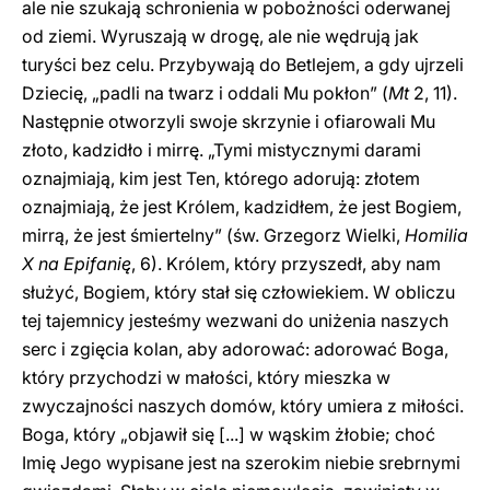
ale nie szukają schronienia w pobożności oderwanej
od ziemi. Wyruszają w drogę, ale nie wędrują jak
turyści bez celu. Przybywają do Betlejem, a gdy ujrzeli
Dziecię, „padli na twarz i oddali Mu pokłon” (
Mt
2, 11).
Następnie otworzyli swoje skrzynie i ofiarowali Mu
złoto, kadzidło i mirrę. „Tymi mistycznymi darami
oznajmiają, kim jest Ten, którego adorują: złotem
oznajmiają, że jest Królem, kadzidłem, że jest Bogiem,
mirrą, że jest śmiertelny” (św. Grzegorz Wielki,
Homilia
X na Epifanię
, 6). Królem, który przyszedł, aby nam
służyć, Bogiem, który stał się człowiekiem. W obliczu
tej tajemnicy jesteśmy wezwani do uniżenia naszych
serc i zgięcia kolan, aby adorować: adorować Boga,
który przychodzi w małości, który mieszka w
zwyczajności naszych domów, który umiera z miłości.
Boga, który „objawił się [...] w wąskim żłobie; choć
Imię Jego wypisane jest na szerokim niebie srebrnymi