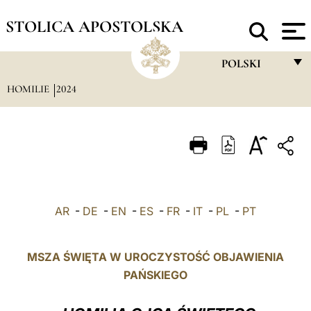
STOLICA APOSTOLSKA
POLSKI
HOMILIE
2024
FRANÇAIS
ENGLISH
ITALIANO
PORTUGUÊS
ESPAÑOL
AR
-
DE
-
EN
-
ES
-
FR
-
IT
-
PL
-
PT
DEUTSCH
POLSKI
MSZA ŚWIĘTA W UROCZYSTOŚĆ OBJAWIENIA
PAŃSKIEGO
العربيّة
中文