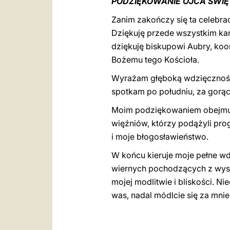
PODZIĘKOWANIE OJCA ŚWI
Zanim zakończy się ta celebra
Dziękuję przede wszystkim kar
dziękuję biskupowi Aubry, ko
Bożemu tego Kościoła.
Wyrażam głęboką wdzięczność 
spotkam po południu, za gorą
Moim podziękowaniem obejmuj
więźniów, którzy podążyli prog
i moje błogosławieństwo.
W końcu kieruje moje pełne w
wiernych pochodzących z wysp
mojej modlitwie i bliskości. N
was, nadal módlcie się za mnie