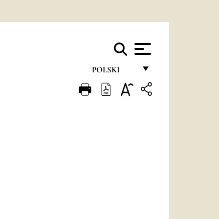
POLSKI
FRANÇAIS
ENGLISH
ITALIANO
PORTUGUÊS
ESPAÑOL
DEUTSCH
POLSKI