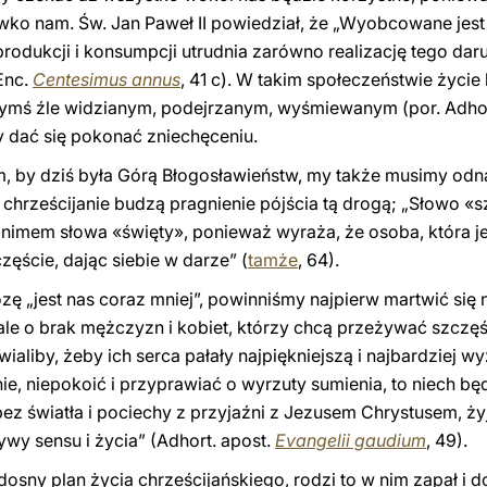
iwko nam. Św. Jan Paweł II powiedział, że „Wyobcowane jes
produkcji i konsumpcji utrudnia zarówno realizację tego daru,
Enc.
Centesimus annus
, 41 c). W takim społeczeństwie życie
czymś źle widzianym, podejrzanym, wyśmiewanym (por. Adhor
y dać się pokonać zniechęceniu.
ym, by dziś była Górą Błogosławieństw, my także musimy odn
 chrześcijanie budzą pragnienie pójścia tą drogą; „Słowo «s
onimem słowa «święty», ponieważ wyraża, że osoba, która je
ęście, dając siebie w darze” (
tamże
, 64).
 „jest nas coraz mniej”, powinniśmy najpierw martwić się ni
ale o brak mężczyzn i kobiet, którzy chcą przeżywać szczęś
ialiby, żeby ich serca pałały najpiękniejszą i najbardziej wy
 niepokoić i przyprawiać o wyrzuty sumienia, to niech będz
bez światła i pociechy z przyjaźni z Jezusem Chrystusem, ży
wy sensu i życia” (Adhort. apost.
Evangelii gaudium
, 49).
dosny plan życia chrześcijańskiego, rodzi to w nim zapał i 