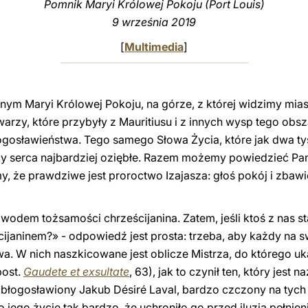
Pomnik Maryi Królowej Pokoju (Port Louis)
9 września 2019
[
Multimedia
]
nym Maryi Królowej Pokoju, na górze, z której widzimy mias
warzy, które przybyły z Mauritiusu i z innych wysp tego obs
gosławieństwa. Tego samego Słowa Życia, które jak dwa tys
cy serca najbardziej oziębłe. Razem możemy powiedzieć Pan
my, że prawdziwe jest proroctwo Izajasza: głoś pokój i zbawi
odem tożsamości chrześcijanina. Zatem, jeśli ktoś z nas st
ijaninem?» - odpowiedź jest prosta: trzeba, aby każdy na s
a. W nich naszkicowane jest oblicze Mistrza, do którego uk
post.
Gaudete et exsultate
, 63), jak to czynił ten, który jes
błogosławiony Jakub Désiré Laval, bardzo czczony na tych
 jego życie tak bardzo, że uchroniło go przed iluzją pełnien