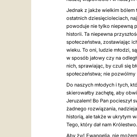
Jednak z jakże wielkim bólem 
ostatnich dziesięcioleciach, na
powoduje nie tylko niepewną p
historii. Ta niepewna przyszło
społeczeństwa, zostawiając ic
wieku. To oni, ludzie młodzi, 
w sposób jałowy czy na odległoś
nich, sprawiając, by czuli się
społeczeństwa; nie pozwólmy ha
Do naszych młodych i tych, któ
skierowałby zachętę, aby obwi
Jeruzalem! Bo Pan pocieszył swó
żadnego rozwiązania, nadzieja
historią, ale także w ukrytym w
Tego, który dał nam Królestwo
Aby żyć Ewangelią, nie możem