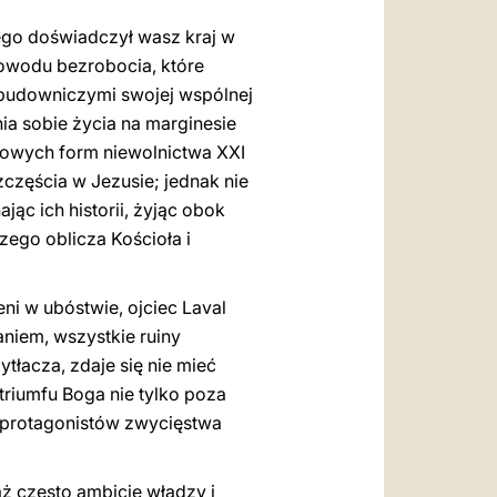
ego doświadczył wasz kraj w
 powodu bezrobocia, które
 budowniczymi swojej wspólnej
ia sobie życia na marginesie
nowych form niewolnictwa XXI
zczęścia w Jezusie; jednak nie
jąc ich historii, żyjąc obok
zego oblicza Kościoła i
ni w ubóstwie, ojciec Laval
niem, wszystkie ruiny
ytłacza, zdaje się nie mieć
riumfu Boga nie tylko poza
nas protagonistów zwycięstwa
ż często ambicje władzy i