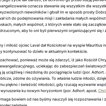
 ewangelizowanie oznacza stawanie się wszystkim dla wszystk
 wyzwolonych niewolników i głosił im w sposób prosty Dobrą
wał ich do podejmowania misji i zakładania małych wspólnot
oskach, małych wspólnot, z których wiele stało się zaczątki
odrzuconym, aby to oni byli pierwszymi organizującymi się i
 i miłość ojciec Laval dał Kościołowi na wyspie Mauritius
aby kontynuować to dzieło w aktualnym kontekście.
y zachować, ponieważ może się zdarzyć, iż jako Kościół C
ewangelizacyjnego, uciekając do zabezpieczeń światowych, 
ją uciążliwą i niezdolną do pociągnięcia ludzi (por. Adhort.
icze, zdolne do ożywiania. To właśnie ludzie młodzi, dzięk
u piękno i świeżość młodości, gdy rzucają wyzwanie wspóln
do wyruszenia ku nowym horyzontom (por. Adhort. apost.
Chri
 wymaga bowiem od nas byśmy nauczyli się rozpoznawania i 
społeczeństwie.