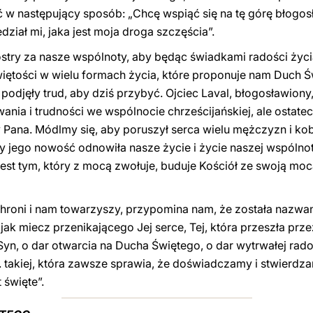
ć w następujący sposób: „Chcę wspiąć się na tę górę błogos
dział mi, jaka jest moja droga szczęścia”.
ostry za nasze wspólnoty, aby będąc świadkami radości życi
więtości w wielu formach życia, które proponuje nam Duch Ś
e podjęły trud, aby dziś przybyć. Ojciec Laval, błogosławiony
ania i trudności we wspólnocie chrześcijańskiej, ale ostate
Pana. Módlmy się, aby poruszył serca wielu mężczyzn i kobi
by jego nowość odnowiła nasze życie i życie naszej wspólnot
st tym, który z mocą zwołuje, buduje Kościół ze swoją mocą.
 chroni i nam towarzyszy, przypomina nam, że została nazwa
jak miecz przenikającego Jej serce, Tej, która przeszła prze
yn, o dar otwarcia na Ducha Świętego, o dar wytrwałej radośc
. takiej, która zawsze sprawia, że ​​doświadczamy i stwierdz
 święte”.