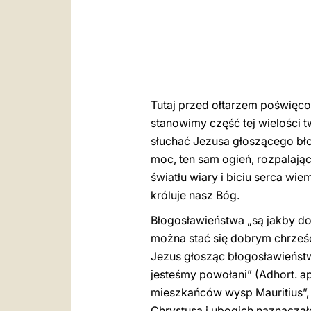
Tutaj przed ołtarzem poświęco
stanowimy część tej wielości t
słuchać Jezusa głoszącego bło
moc, ten sam ogień, rozpalają
światłu wiary i biciu serca wie
króluje nasz Bóg.
Błogosławieństwa „są jakby dow
można stać się dobrym chrześc
Jezus głosząc błogosławieństw
jesteśmy powołani” (Adhort. a
mieszkańców wysp Mauritius”, 
Chrystusa i ubogich naznaczało