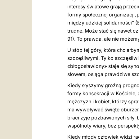
interesy światowe grają przec
formy społecznej organizacji, 
międzyludzkiej solidarności” (
trudne. Może stać się nawet 
91). To prawda, ale nie możem
U stóp tej góry, która chciałb
szczęśliwymi. Tylko szczęśliwi
«błogosławiony» staje się syn
słowem, osiąga prawdziwe szcz
Kiedy słyszymy groźną prognozę
formy konsekracji w Kościele, 
mężczyzn i kobiet, którzy spraw
ma wywoływać święte oburzenie,
braci żyje pozbawionych siły, 
wspólnoty wiary, bez perspekty
Kiedy młody człowiek widzi ra