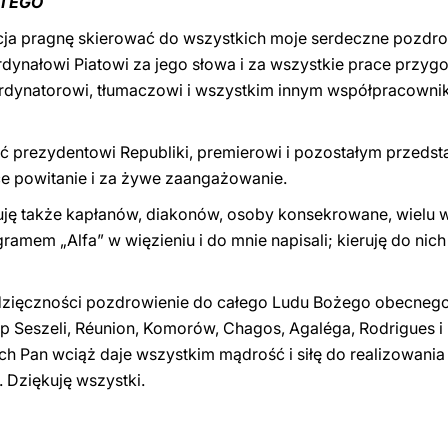
ĘTEGO
cja pragnę skierować do wszystkich moje serdeczne pozdro
dynałowi Piatowi za jego słowa i za wszystkie prace przyg
ordynatorowi, tłumaczowi i wszystkim innym współpracowni
prezydentowi Republiki, premierowi i pozostałym przedsta
ce powitanie i za żywe zaangażowanie.
ę także kapłanów, diakonów, osoby konsekrowane, wielu w
ramem „Alfa” w więzieniu i do mnie napisali; kieruję do ni
dzięczności pozdrowienie do całego Ludu Bożego obecnego 
 Seszeli, Réunion, Komorów, Chagos, Agaléga, Rodrigues i
iech Pan wciąż daje wszystkim mądrość i siłę do realizowania
. Dziękuję wszystki.