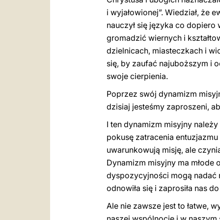
i wyjałowionej”. Wiedział, że
nauczył się języka co dopiero
gromadzić wiernych i kształto
dzielnicach, miasteczkach i wi
się, by zaufać najuboższym i 
swoje cierpienia.
Poprzez swój dynamizm misyjny
dzisiaj jesteśmy zaproszeni, 
I ten dynamizm misyjny należ
pokusę zatracenia entuzjazmu 
uwarunkowują misję, ale czynią 
Dynamizm misyjny ma młode obl
dyspozycyjności mogą nadać m
odnowiła się i zaprosiła nas 
Ale nie zawsze jest to łatwe,
naszej wspólnocie i w naszym 