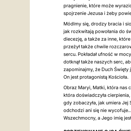
pragnienie, które może wyrazi
spojrzenie Jezusa i żeby powie
Módlmy się, drodzy bracia i si
jak rozkwitają powołania do ś
diecezję, a także za inne, któr
przeżył także chwile rozczarow
sercu. Pokładał ufność w mocy 
dotknął także naszych serc, a
zapominajmy, że Duch Święty je
On jest protagonistą Kościoła.
Obraz Maryi, Matki, która nas
która doświadczyła cierpienia, 
gdy zobaczyła, jak umiera Jej S
odchodzi ani się nie wycofuje..
Wszechmocny, a Jego imię jest