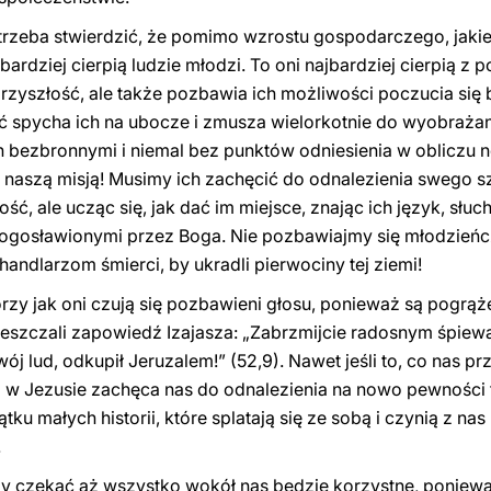
trzeba stwierdzić, że pomimo wzrostu gospodarczego, jaki
jbardziej cierpią ludzie młodzi. To oni najbardziej cierpią z
rzyszłość, ale także pozbawia ich możliwości poczucia się
ść spycha ich na ubocze i zmusza wielorkotnie do wyobrażan
h bezbronnymi i niemal bez punktów odniesienia w obliczu 
są naszą misją! Musimy ich zachęcić do odnalezienia swego s
ć, ale ucząc się, jak dać im miejsce, znając ich język, słucha
 błogosławionymi przez Boga. Nie pozbawiajmy się młodzieńc
ndlarzom śmierci, by ukradli pierwociny tej ziemi!
rzy jak oni czują się pozbawieni głosu, ponieważ są pogrąże
eszczali zapowiedź Izajasza: „Zabrzmijcie radosnym śpiewa
j lud, odkupił Jeruzalem!” (52,9). Nawet jeśli to, co nas prz
 w Jezusie zachęca nas do odnalezienia na nowo pewności t
ątku małych historii, które splatają się ze sobą i czynią z 
.
y czekać aż wszystko wokół nas będzie korzystne, poniewa