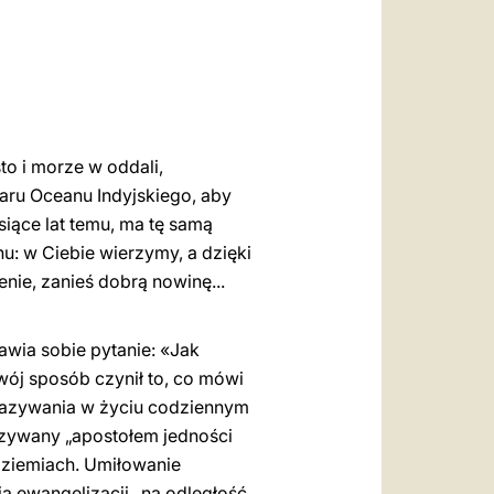
العربيّة
中文
LATINE
to i morze w oddali,
zaru Oceanu Indyjskiego, aby
iące lat temu, ma tę samą
u: w Ciebie wierzymy, a dzięki
enie, zanieś dobrą nowinę...
awia sobie pytanie: «Jak
wój sposób czynił to, co mówi
azywania w życiu codziennym ​​
t nazywany „apostołem jedności
 ziemiach. Umiłowanie
ia ewangelizacji „na odległość