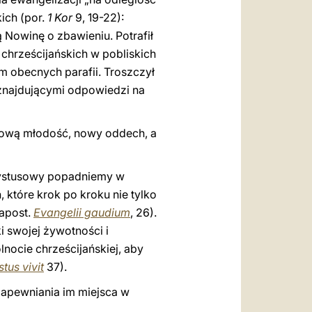
ich (por.
1 Kor
9, 19-22):
 Nowinę o zbawieniu. Potrafił
 chrześcijańskich w pobliskich
em obecnych parafii. Troszczył
 znajdującymi odpowiedzi na
 nową młodość, nowy oddech, a
hrystusowy popadniemy w
które krok po kroku nie tylko
 apost.
Evangelii gaudium
, 26).
i swojej żywotności i
ocie chrześcijańskiej, aby
stus vivit
37).
zapewniania im miejsca w