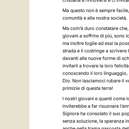
cristiana a rinnovarsi e ci invit
Ma questo non è sempre facile,
comunità e alla nostra società.
Ma com’è duro constatare che, 
giovani a soffrire di più, sono
ma inoltre toglie ad essi la poss
strada e li costringe a scrivere 
davanti alle nuove forme di sch
invitarli a trovare la loro feli
conoscendo il loro linguaggio, 
Dio. Non lasciamoci rubare il v
primizie di questa terra!
I nostri giovani e quanti come 
inviterebbe a far risuonare l’an
Signore ha consolato il suo po
senza soluzione, la speranza in 
anche nella trama nascosta delle