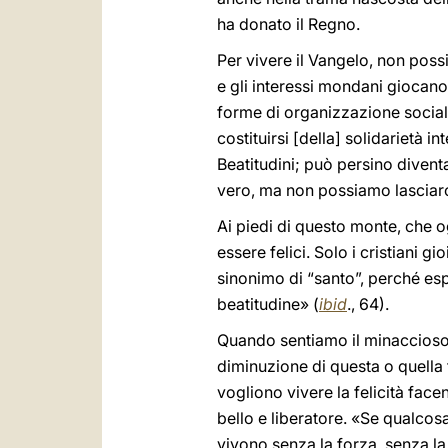
ha donato il Regno.
Per vivere il Vangelo, non poss
e gli interessi mondani giocano
forme di organizzazione sociale,
costituirsi [della] solidarietà 
Beatitudini; può persino diventa
vero, ma non possiamo lasciar
Ai piedi di questo monte, che o
essere felici. Solo i cristiani g
sinonimo di “santo”, perché esp
beatitudine» (
ibid
., 64).
Quando sentiamo il minaccioso
diminuzione di questa o quella
vogliono vivere la felicità fac
bello e liberatore. «Se qualcos
vivono senza la forza, senza la