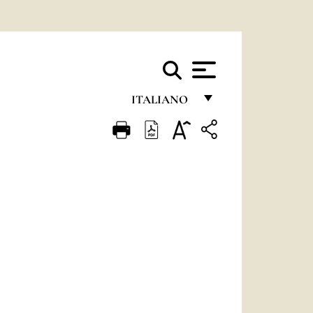
ITALIANO
FRANÇAIS
ENGLISH
ITALIANO
PORTUGUÊS
ESPAÑOL
DEUTSCH
POLSKI