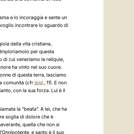
asma e lo incoraggia e sente un
voglio incontrare lo sguardo di
oia della vita cristiana,
e. Imploriamolo per questa
o di cui veneriamo le reliquie,
gnore ha vinto nel suo cuore.
donne di questa terra, lasciamo
tra comunità (cfr
ibid
.
, 11). E non
nto, con la sua forza. Lui è il
amata la “beata”. A lei, che ha
re soglia di dolore che è
rseverante, quella che non si
’Onnipotente, e santo è il suo