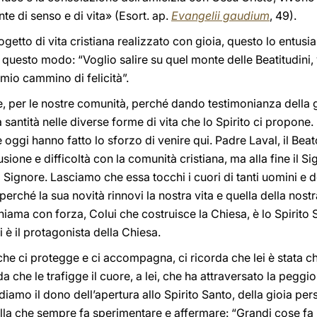
te di senso e di vita» (Esort. ap.
Evangelii gaudium
, 49).
tto di vita cristiana realizzato con gioia, questo lo entusi
questo modo: “Voglio salire su quel monte delle Beatitudini, 
 mio cammino di felicità”.
le, per le nostre comunità, perché dando testimonianza della gi
a santità nelle diverse forme di vita che lo Spirito ci propon
e oggi hanno fatto lo sforzo di venire qui. Padre Laval, il Beat
ione e difficoltà con la comunità cristiana, ma alla fine il Si
l Signore. Lasciamo che essa tocchi i cuori di tanti uomini e 
 perché la sua novità rinnovi la nostra vita e quella della nos
ama con forza, Colui che costruisce la Chiesa, è lo Spirito Sa
 è il protagonista della Chiesa.
he ci protegge e ci accompagna, ci ricorda che lei è stata chi
 che le trafigge il cuore, a lei, che ha attraversato la peggio
ediamo il dono dell’apertura allo Spirito Santo, della gioia pe
lla che sempre fa sperimentare e affermare: “Grandi cose fa l