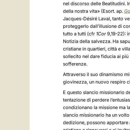
nel discorso delle Beatitudini. I
della nostra vita» (Esort. ap.
Ga
Jacques-Désiré Laval, tanto ven
proteggerlo dall’illusione di c
tutto a tutti (cfr
1Cor
9,19-22): i
Notizia della salvezza. Ha sapu
cristiane in quartieri, città e v
sollecito nel dare fiducia ai più
sofferenze.
Attraverso il suo dinamismo mis
giovinezza, un nuovo respiro ch
E questo slancio missionario d
tentazione di perdere l’entusi
condizionano la missione ma la 
slancio missionario ha un volto 
dedizione, possono apportare a