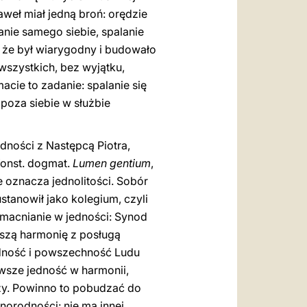
aweł miał jedną broń: orędzie
anie samego siebie, spalanie
o, że był wiarygodny i budowało
 wszystkich, bez wyjątku,
acie to zadanie: spalanie się
poza siebie w służbie
dności z Następcą Piotra,
Konst. dogmat.
Lumen gentium
,
e oznacza jednolitości. Sobór
stanowił jako kolegium, czyli
 Umacnianie w jedności: Synod
kszą harmonię z posługą
odność i powszechność Ludu
wsze jedność w harmonii,
oży. Powinno to pobudzać do
norodności: nie ma innej