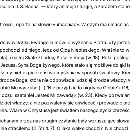
ścioła J. S. Bacha — który animuje liturgię, a zarazem stan
iotrowej, oparte na słowie «umacniać». W czym ma umacnia
ać w wierze
». Ewangelia mówi o wyznaniu Piotra: «Ty jest
ie pochodzi od niego, lecz od Ojca Niebieskiego. Właśnie to
kała], i na tej Skale zbuduję Kościół mój» (w. 18). Rola, posł
ezusa, Syna Boga żywego, które stało się możliwe dzięki ł
widzimy niebezpieczeństwo myślenia w sposób światowy. Ki
 drodze Boga, która nie odpowiada ludzkiej drodze władzy,
robić Mu wyrzuty: (...) ’Nie przyjdzie to nigdy na Ciebie’» (
 oczu, szatanie! Jesteś Mi zawadą» (w. 23). Kiedy pozwal
udzkiej władzy, a nie pozwalamy się oświecać i prowadzić pr
ia. Wiara w Chrystusa jest światłem naszego życia chrześcij
uchanym przez nas drugim czytaniu były wzruszające słowa
nie straciłem» (
2 Tm
4, 7). O jaką walkę chodzi? Nie chodzi