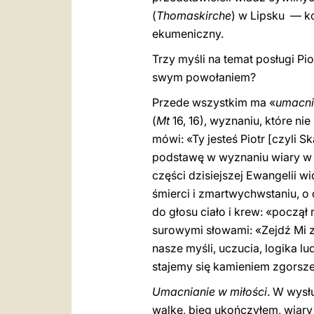
(
Thomaskirche
) w Lipsku — ko
ekumeniczny.
Trzy myśli na temat posługi P
swym powołaniem?
Przede wszystkim ma «
umacni
(
Mt
16, 16), wyznaniu, które n
mówi: «Ty jesteś Piotr [czyli S
podstawę w wyznaniu wiary w J
części dzisiejszej Ewangelii 
śmierci i zmartwychwstaniu, o
do głosu ciało i krew: «począł 
surowymi słowami: «Zejdź Mi z
nasze myśli, uczucia, logika l
stajemy się kamieniem zgorszen
Umacnianie w miłości
. W wysł
walkę, bieg ukończyłem, wiary 