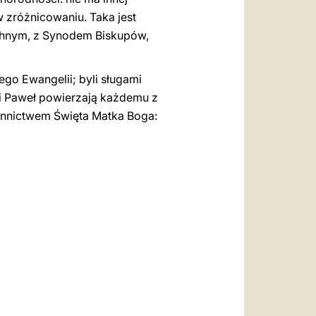
 w zróżnicowaniu. Taka jest
chnym, z Synodem Biskupów,
ego Ewangelii; byli sługami
r i Paweł powierzają każdemu z
iennictwem Święta Matka Boga: