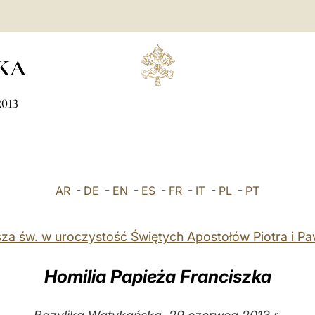
KA
2013
AR
-
DE
-
EN
-
ES
-
FR
-
IT
-
PL
-
PT
za św. w uroczystość Świętych Apostołów Piotra i Pa
Homilia Papieża Franciszka