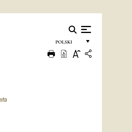
POLSKI
FRANÇAIS
ENGLISH
ITALIANO
PORTUGUÊS
wła
ESPAÑOL
DEUTSCH
POLSKI