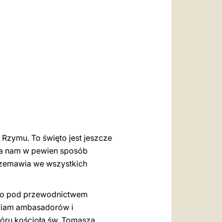
العربيّة
中文
LATINE
Rzymu. To święto jest jeszcze
ala nam w pewien sposób
przemawia we wszystkich
ego pod przewodnictwem
rawiam ambasadorów i
hóru kościoła św. Tomasza