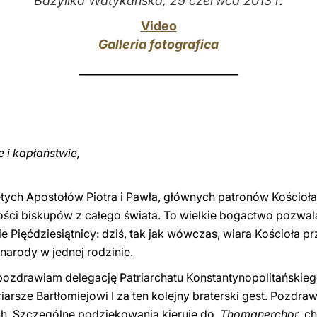
Bazylika Watykańska, 29 czerwca 2013 r
.
Video
Galleria fotografica
____________________________
 i kapłaństwie,
ch Apostołów Piotra i Pawła, głównych patronów Kościoła 
ności biskupów z całego świata. To wielkie bogactwo pozw
Pięćdziesiątnicy: dziś, tak jak wówczas, wiara Kościoła 
narody w jednej rodzinie.
 pozdrawiam delegację Patriarchatu Konstantynopolitański
riarsze Bartłomiejowi I za ten kolejny braterski gest. Pozd
ych. Szczególne podziękowania kieruję do
Thomanerchor
, c