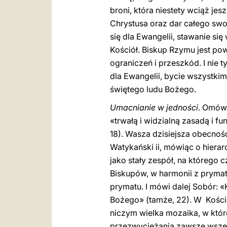
broni, która niestety wciąż je
Chrystusa oraz dar całego swoj
się dla Ewangelii, stawanie si
Kościół. Biskup Rzymu jest pow
ograniczeń i przeszkód. I nie t
dla Ewangelii, bycie wszystki
świętego ludu Bożego.
Umacnianie w jedności
. Omówi
«trwałą i widzialną zasadą i f
18). Wasza dzisiejsza obecność
Watykański ii, mówiąc o hierar
jako stały zespół, na którego 
Biskupów, w harmonii z prymat
prymatu. I mówi dalej Sobór: 
Bożego» (tamże, 22). W Koście
niczym wielka mozaika, w któr
przezwyciężania zawsze wszelk