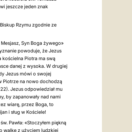
owi jeszcze jeden znak
ć Biskup Rzymu zgodnie ze
eś Mesjasz, Syn Boga żywego»
 wyznanie powoduje, że Jezus
uga kościelna Piotra ma swą
asce danej z wysoka. W drugiej
edy Jezus mówi o swojej
 w Piotrze na nowo dochodzą
16, 22). Jezus odpowiedział mu
amy, by zapanowały nad nami
zez wiarę, przez Boga, to
an i sług w Kościele!
 św. Pawła: «Stoczyłem piękną
 o walkę z użyciem ludzkiej