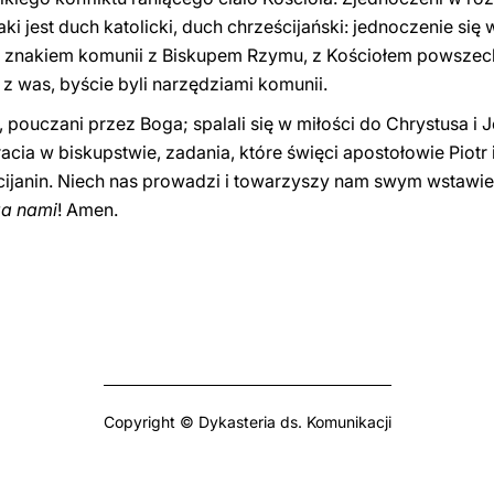
Taki jest duch katolicki, duch chrześcijański: jednoczenie się
y znakiem komunii z Biskupem Rzymu, z Kościołem powsze
 was, byście byli narzędziami komunii.
ouczani przez Boga; spalali się w miłości do Chrystusa i J
racia w biskupstwie, zadania, które święci apostołowie Piot
ścijanin. Niech nas prowadzi i towarzyszy nam swym wstaw
za nami
! Amen.
Copyright © Dykasteria ds. Komunikacji