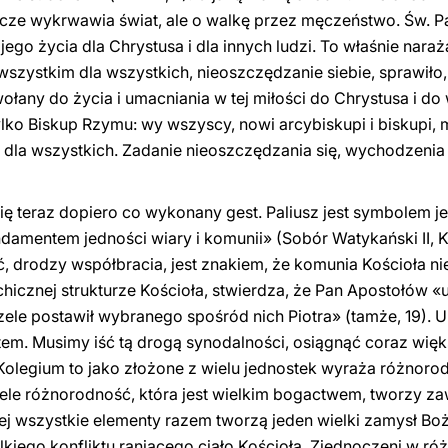
szcze wykrwawia świat, ale o walkę przez męczeństwo. Św. P
ego życia dla Chrystusa i dla innych ludzi. To właśnie naraż
ę wszystkim dla wszystkich, nieoszczędzanie siebie, sprawił
ołany do życia i umacniania w tej miłości do Chrystusa i do
ylko Biskup Rzymu: wy wszyscy, nowi arcybiskupi i biskupi, m
m dla wszystkich. Zadanie nieoszczędzania się, wychodzenia 
ę teraz dopiero co wykonany gest. Paliusz jest symbolem je
undamentem jedności wiary i komunii» (Sobór Watykański II, 
, drodzy współbracia, jest znakiem, że komunia Kościoła ni
chicznej strukturze Kościoła, stwierdza, że Pan Apostołów «u
czele postawił wybranego spośród nich Piotra» (tamże, 19).
em. Musimy iść tą drogą synodalności, osiągnąć coraz wię
«Kolegium to jako złożone z wielu jednostek wyraża różnor
le różnorodność, która jest wielkim bogactwem, tworzy za
ej wszystkie elementy razem tworzą jeden wielki zamysł B
iego konfliktu raniącego ciało Kościoła. Zjednoczeni w róż