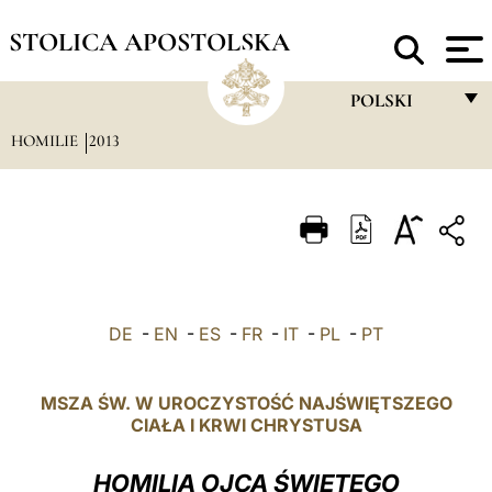
STOLICA APOSTOLSKA
POLSKI
HOMILIE
2013
FRANÇAIS
ENGLISH
ITALIANO
PORTUGUÊS
ESPAÑOL
DE
-
EN
-
ES
-
FR
-
IT
-
PL
-
PT
DEUTSCH
POLSKI
MSZA ŚW. W UROCZYSTOŚĆ NAJŚWIĘTSZEGO
CIAŁA I KRWI CHRYSTUSA
العربيّة
HOMILIA OJCA ŚWIĘTEGO
中文