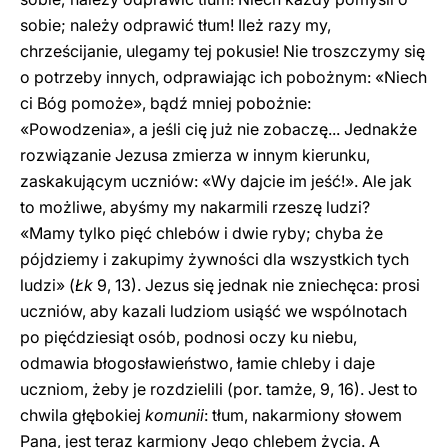
sobie; należy odprawić tłum! Ileż razy my,
chrześcijanie, ulegamy tej pokusie! Nie troszczymy się
o potrzeby innych, odprawiając ich pobożnym: «Niech
ci Bóg pomoże», bądź mniej pobożnie:
«Powodzenia», a jeśli cię już nie zobaczę... Jednakże
rozwiązanie Jezusa zmierza w innym kierunku,
zaskakującym uczniów: «Wy dajcie im jeść!». Ale jak
to możliwe, abyśmy my nakarmili rzeszę ludzi?
«Mamy tylko pięć chlebów i dwie ryby; chyba że
pójdziemy i zakupimy żywności dla wszystkich tych
ludzi» (
Łk
9, 13). Jezus się jednak nie zniechęca: prosi
uczniów, aby kazali ludziom usiąść we wspólnotach
po pięćdziesiąt osób, podnosi oczy ku niebu,
odmawia błogosławieństwo, łamie chleby i daje
uczniom, żeby je rozdzielili (por. tamże, 9, 16). Jest to
chwila głębokiej
komunii
: tłum, nakarmiony słowem
Pana, jest teraz karmiony Jego chlebem życia. A