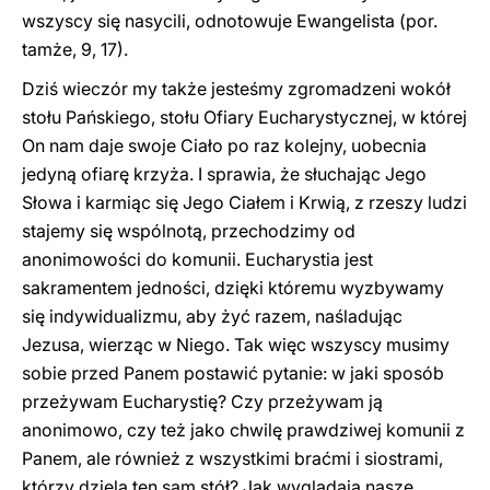
wszyscy się nasycili, odnotowuje Ewangelista (por.
tamże, 9, 17).
Dziś wieczór my także jesteśmy zgromadzeni wokół
stołu Pańskiego, stołu Ofiary Eucharystycznej, w której
On nam daje swoje Ciało po raz kolejny, uobecnia
jedyną ofiarę krzyża. I sprawia, że słuchając Jego
Słowa i karmiąc się Jego Ciałem i Krwią, z rzeszy ludzi
stajemy się wspólnotą, przechodzimy od
anonimowości do komunii. Eucharystia jest
sakramentem jedności, dzięki któremu wyzbywamy
się indywidualizmu, aby żyć razem, naśladując
Jezusa, wierząc w Niego. Tak więc wszyscy musimy
sobie przed Panem postawić pytanie: w jaki sposób
przeżywam Eucharystię? Czy przeżywam ją
anonimowo, czy też jako chwilę prawdziwej komunii z
Panem, ale również z wszystkimi braćmi i siostrami,
którzy dzielą ten sam stół? Jak wyglądają nasze