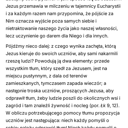
Jezus przemawia w milczeniu w tajemnicy Eucharystii
i za każdym razem nam przypomina, że pójście za
Nim oznacza wyjście poza samych siebie i
nietraktowanie naszego życia jako naszej własności,
lecz uczynienie go darem dla Niego i dla innych.
Pójdźmy nieco dalej: z czego wynika zachęta, którą
Jezus kieruje do swoich uczniów, aby sami nakarmili
rzeszę ludzi? Powodują ją dwa elementy: przede
wszystkim tłum, który szedł za Jezusem, jest na
miejscu pustynnym, z dala od terenów
zamieszkanych, tymczasem zapada wieczór; a
następnie troska uczniów, proszących Jezusa, aby
odprawił tłum, żeby ludzie poszli do okolicznych wsi i
zagród i tam znaleźli żywność i nocleg (por.
Łk
9, 12).
W obliczu potrzebującego pomocy tłumu propozycja
uczniów jest następująca: niech każdy pomyśli o
sobie; należy odprawić tłum! Niech każdy pomyśli o