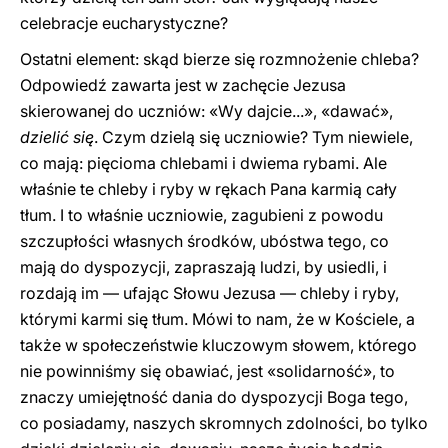
celebracje eucharystyczne?
Ostatni element: skąd bierze się rozmnożenie chleba?
Odpowiedź zawarta jest w zachęcie Jezusa
skierowanej do uczniów: «Wy dajcie...», «dawać»,
dzielić się
. Czym dzielą się uczniowie? Tym niewiele,
co mają: pięcioma chlebami i dwiema rybami. Ale
właśnie te chleby i ryby w rękach Pana karmią cały
tłum. I to właśnie uczniowie, zagubieni z powodu
szczupłości własnych środków, ubóstwa tego, co
mają do dyspozycji, zapraszają ludzi, by usiedli, i
rozdają im — ufając Słowu Jezusa — chleby i ryby,
którymi karmi się tłum. Mówi to nam, że w Kościele, a
także w społeczeństwie kluczowym słowem, którego
nie powinniśmy się obawiać, jest «solidarność», to
znaczy umiejętność dania do dyspozycji Boga tego,
co posiadamy, naszych skromnych zdolności, bo tylko