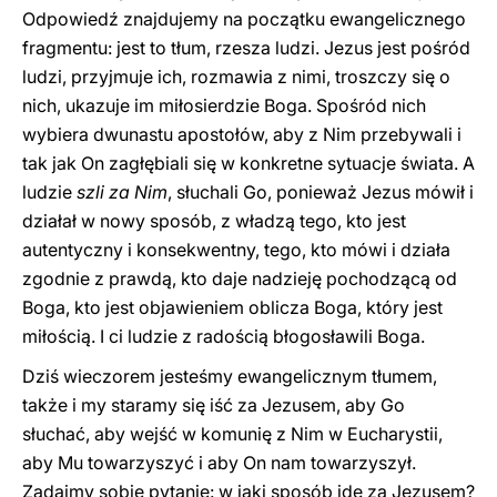
Odpowiedź znajdujemy na początku ewangelicznego
fragmentu: jest to tłum, rzesza ludzi. Jezus jest pośród
ludzi, przyjmuje ich, rozmawia z nimi, troszczy się o
nich, ukazuje im miłosierdzie Boga. Spośród nich
wybiera dwunastu apostołów, aby z Nim przebywali i
tak jak On zagłębiali się w konkretne sytuacje świata. A
ludzie
szli za Nim
, słuchali Go, ponieważ Jezus mówił i
działał w nowy sposób, z władzą tego, kto jest
autentyczny i konsekwentny, tego, kto mówi i działa
zgodnie z prawdą, kto daje nadzieję pochodzącą od
Boga, kto jest objawieniem oblicza Boga, który jest
miłością. I ci ludzie z radością błogosławili Boga.
Dziś wieczorem jesteśmy ewangelicznym tłumem,
także i my staramy się iść za Jezusem, aby Go
słuchać, aby wejść w komunię z Nim w Eucharystii,
aby Mu towarzyszyć i aby On nam towarzyszył.
Zadajmy sobie pytanie: w jaki sposób idę za Jezusem?