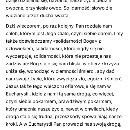
dzięki dzieleniu się, dawaniu, nasze życie będzie
owocne, przyniesie owoc. Solidarność: słowo źle
widziane przez ducha świata!
Dziś wieczorem, po raz kolejny, Pan rozdaje nam
chleb, którym jest Jego Ciało, czyni siebie darem. I my
także doświadczamy «solidarności Boga» z
człowiekiem, solidarności, która nigdy się nie
wyczerpuje, solidarności, która nie przestaje nas
zadziwiać: Bóg staje się nam bliski, w ofierze krzyża
uniża się, wchodząc w ciemności śmierci, aby dać
nam swoje życie, które zwycięża zło, egoizm i śmierć.
Jezus także tego wieczoru ofiarowuje się nam w
Eucharystii, idzie z nami tą samą drogą, co więcej,
czyni siebie pokarmem, prawdziwym pokarmem,
który umacnia nasze życie, nawet w chwilach, kiedy
droga staje się trudna, przeszkody spowalniają nasze
kroki. A w Eucharystii Pan prowadzi nas swoją drogą,