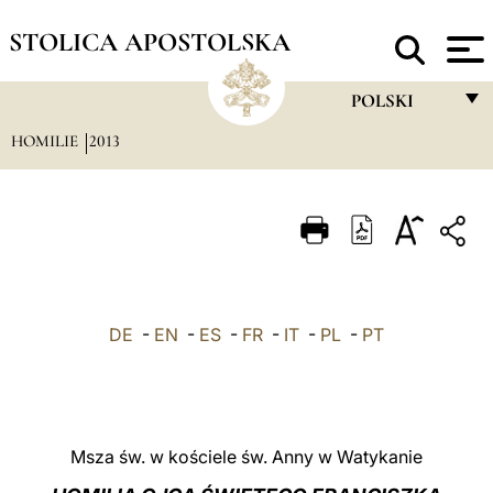
STOLICA APOSTOLSKA
POLSKI
HOMILIE
2013
FRANÇAIS
ENGLISH
ITALIANO
PORTUGUÊS
ESPAÑOL
DE
-
EN
-
ES
-
FR
-
IT
-
PL
-
PT
DEUTSCH
POLSKI
العربيّة
Msza św. w kościele św. Anny w Watykanie
中文