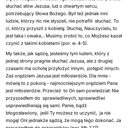
słuchać słów Jezusa, lud o otwartym sercu,
potrzebujący Słowa Bożego. Byli też jednak inni
ludzie, którzy nic nie słyszeli, nie potrafili słuchać. To
ci, którzy przyszli z kobietą: Słuchaj, Nauczycielu, to
jest taka i owaka... Musimy zrobić to, co Mojżesz kazał
czynić z takimi kobietami (por. w. 4-5).
My także, jak sądzę, jesteśmy tym ludem, który z
jednej strony pragnie słuchać Jezusa, ale z drugiej
czasami ma ochotę przyłożyć innym, potępić innych.
Zaś orędziem Jezusa jest miłosierdzie. Dla mnie -
mówię to z pokorą - najmocniejszym orędziem Pana
jest miłosierdzie. Przecież to On sam powiedział: Nie
przyszedłem do sprawiedliwych, sprawiedliwi
usprawiedliwiają się sami. Panie, bądź
błogosławiony, jeśli Ty możesz to uczynić, ja nie
mogę! Oni jednakże sądzą, że mogą tego dokonać. Ja
przyszedłem do grzeszników (por. Mk 2,17).