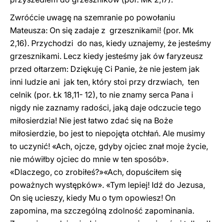
Zwróćcie uwagę na szemranie po powołaniu
Mateusza: On się zadaje z grzesznikami! (por. Mk
2,16). Przychodzi do nas, kiedy uznajemy, że jesteśmy
grzesznikami. Lecz kiedy jesteśmy jak ów faryzeusz
przed ołtarzem: Dziękuję Ci Panie, że nie jestem jak
inni ludzie ani jak ten, który stoi przy drzwiach, ten
celnik (por. Łk 18,11- 12), to nie znamy serca Pana i
nigdy nie zaznamy radości, jaką daje odczucie tego
miłosierdzia! Nie jest łatwo zdać się na Boże
miłosierdzie, bo jest to niepojęta otchłań. Ale musimy
to uczynić! «Ach, ojcze, gdyby ojciec znał moje życie,
nie mówiłby ojciec do mnie w ten sposób».
«Dlaczego, co zrobiłeś?»«Ach, dopuściłem się
poważnych występków». «Tym lepiej! Idź do Jezusa,
On się ucieszy, kiedy Mu o tym opowiesz! On
zapomina, ma szczególną zdolność zapominania.