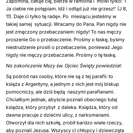
Zapomina, całuje cię, bierze w ramiona i mówi tylko: 'I
Ja ciebie nie potępiam. Idź i odtąd już nie grzesz!' (J 8,
11). Daje ci tylko tę radę». Po miesiącu jesteśmy w
takiej samej sytuacji. Wracamy do Pana. Pan nigdy nie
jest zmęczony przebaczaniem: nigdy! To nas męczy
proszenie Go o przebaczenie. Prośmy o łaskę, byśmy
niestrudzenie prosili o przebaczenie, ponieważ Jego
nigdy nie męczy przebaczanie. Prośmy o tę łaskę.
Na zakończenie Mszy św. Ojciec Święty powiedział:
Są pośród nas osoby, które nie są z tej parafii: to
księża z Argentyny, a jednym z nich jest mój biskup
pomocniczy, ale dziś będą naszymi parafianami.
Chciałbym jednak, abyście poznali obecnego tutaj
księdza, który przybył z daleka. Księdza, który od
dawna pracuje z dziećmi ulicy, z narkomanami.
Otworzył dla nich szkołę, zrobił bardzo wiele rzeczy,
aby poznali Jezusa. Wszyscy ci chłopcy i dziewczęta