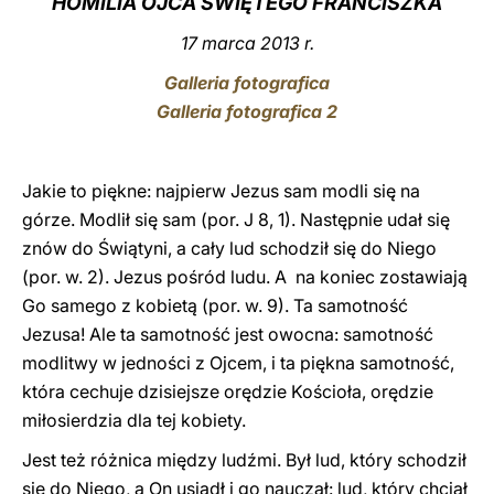
HOMILIA OJCA ŚWIĘTEGO FRANCISZKA
LATINE
17 marca 2013 r.
Galleria fotografica
Galleria fotografica 2
Jakie to piękne: najpierw Jezus sam modli się na
górze. Modlił się sam (por. J 8, 1). Następnie udał się
znów do Świątyni, a cały lud schodził się do Niego
(por. w. 2). Jezus pośród ludu. A na koniec zostawiają
Go samego z kobietą (por. w. 9). Ta samotność
Jezusa! Ale ta samotność jest owocna: samotność
modlitwy w jedności z Ojcem, i ta piękna samotność,
która cechuje dzisiejsze orędzie Kościoła, orędzie
miłosierdzia dla tej kobiety.
Jest też różnica między ludźmi. Był lud, który schodził
się do Niego, a On usiadł i go nauczał: lud, który chciał