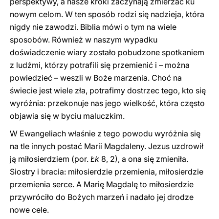
perspektywy, a nasze kroki zaczynają zmierzać ku
nowym celom. W ten sposób rodzi się nadzieja, która
nigdy nie zawodzi. Biblia mówi o tym na wiele
sposobów. Również w naszym wypadku
doświadczenie wiary zostało pobudzone spotkaniem
z ludźmi, którzy potrafili się przemienić i – można
powiedzieć – weszli w Boże marzenia. Choć na
świecie jest wiele zła, potrafimy dostrzec tego, kto się
wyróżnia: przekonuje nas jego wielkość, która często
objawia się w byciu maluczkim.
W Ewangeliach właśnie z tego powodu wyróżnia się
na tle innych postać Marii Magdaleny. Jezus uzdrowił
ją miłosierdziem (por.
Łk
8, 2), a ona się zmieniła.
Siostry i bracia: miłosierdzie przemienia, miłosierdzie
przemienia serce. A Marię Magdalę to miłosierdzie
przywróciło do Bożych marzeń i nadało jej drodze
nowe cele.