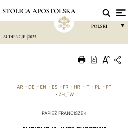
STOLICA APOSTOLSKA
POLSKI
AUDIENCJE
2025
FRANÇAIS
ENGLISH
ITALIANO
PORTUGUÊS
ESPAÑOL
AR
-
DE
-
EN
-
ES
-
FR
-
HR
-
IT
-
PL
-
PT
DEUTSCH
-
ZH_TW
POLSKI
PAPIEŻ FRANCISZEK
العربيّة
中文