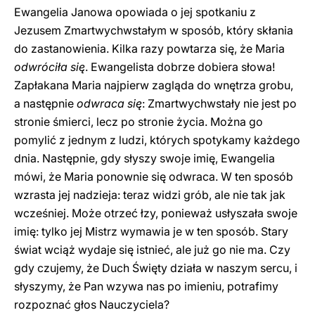
Ewangelia Janowa opowiada o jej spotkaniu z
Jezusem Zmartwychwstałym w sposób, który skłania
do zastanowienia. Kilka razy powtarza się, że Maria
odwróciła się
. Ewangelista dobrze dobiera słowa!
Zapłakana Maria najpierw zagląda do wnętrza grobu,
a następnie
odwraca się
: Zmartwychwstały nie jest po
stronie śmierci, lecz po stronie życia. Można go
pomylić z jednym z ludzi, których spotykamy każdego
dnia. Następnie, gdy słyszy swoje imię, Ewangelia
mówi, że Maria ponownie się odwraca. W ten sposób
wzrasta jej nadzieja: teraz widzi grób, ale nie tak jak
wcześniej. Może otrzeć łzy, ponieważ usłyszała swoje
imię: tylko jej Mistrz wymawia je w ten sposób. Stary
świat wciąż wydaje się istnieć, ale już go nie ma. Czy
gdy czujemy, że Duch Święty działa w naszym sercu, i
słyszymy, że Pan wzywa nas po imieniu, potrafimy
rozpoznać głos Nauczyciela?