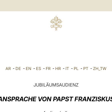
AR
-
DE
-
EN
-
ES
-
FR
-
HR
-
IT
-
PL
-
PT
-
ZH_TW
JUBILÄUMSAUDIENZ
ANSPRACHE VON PAPST FRANZISKU