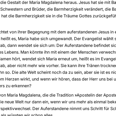
die Gestalt der Maria Magdalena heraus. Jesus hat sie mit Ba
t: Schwestern und Brüder, die Barmherzigkeit verändert, die 
hat die Barmherzigkeit sie in die Träume Gottes zurückgefü
chtet von ihrer Begegnung mit dem auferstandenen Jesus in e
eißt es, Maria habe sich umgewandt. Der Evangelist wählt s
ab, dann wendet sie sich um: Der Auferstandene befindet sich
des Lebens. Man könnte ihn mit einem der Menschen verwechse
Namen hört, wendet sich Maria erneut um, heißt es im Evange
rab, aber nicht mehr wie vorher. Sie kann ihre Tränen trockn
ihn so. Die alte Welt scheint noch da zu sein, aber sie ist es 
rem Herzen wirkt, und wenn wir hören, dass der Herr uns be
ers zu erkennen?
on Maria Magdalena, die die Tradition »Apostelin der Apostel
die neue Welt nur dann ein, wenn wir uns mehr als einmal bek
pektivwechsel. Der Auferstandene nimmt uns Schritt für Schri
 als wüssten wir schon alles.