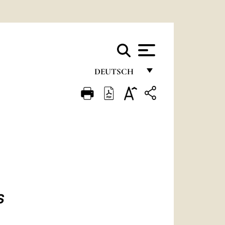
DEUTSCH
FRANÇAIS
ENGLISH
ITALIANO
PORTUGUÊS
ESPAÑOL
DEUTSCH
S
POLSKI