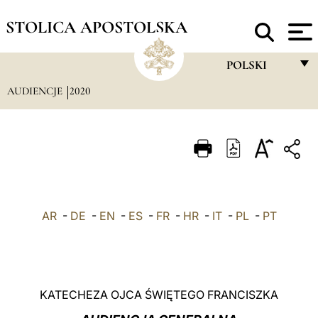
STOLICA APOSTOLSKA
POLSKI
AUDIENCJE
2020
FRANÇAIS
ENGLISH
ITALIANO
PORTUGUÊS
ESPAÑOL
AR
-
DE
-
EN
-
ES
-
FR
-
HR
-
IT
-
PL
-
PT
DEUTSCH
POLSKI
العربيّة
KATECHEZA OJCA ŚWIĘTEGO FRANCISZKA
中文