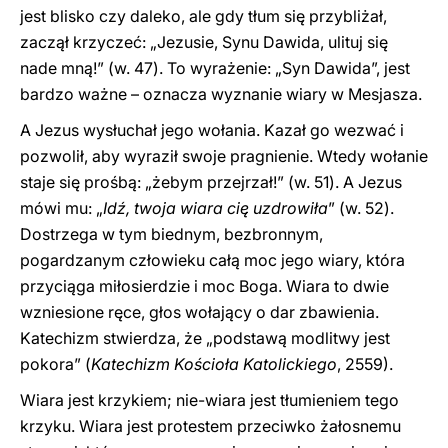
jest blisko czy daleko, ale gdy tłum się przybliżał,
zaczął krzyczeć: „Jezusie, Synu Dawida, ulituj się
nade mną!” (w. 47). To wyrażenie: „Syn Dawida”, jest
bardzo ważne – oznacza wyznanie wiary w Mesjasza.
A Jezus wysłuchał jego wołania. Kazał go wezwać i
pozwolił, aby wyraził swoje pragnienie. Wtedy wołanie
staje się prośbą: „żebym przejrzał!” (w. 51). A Jezus
mówi mu: „
Idź, twoja wiara cię uzdrowiła
” (w. 52).
Dostrzega w tym biednym, bezbronnym,
pogardzanym człowieku całą moc jego wiary, która
przyciąga miłosierdzie i moc Boga. Wiara to dwie
wzniesione ręce, głos wołający o dar zbawienia.
Katechizm stwierdza, że „podstawą modlitwy jest
pokora” (
Katechizm Kościoła Katolickiego
, 2559).
Wiara jest krzykiem; nie-wiara jest tłumieniem tego
krzyku. Wiara jest protestem przeciwko żałosnemu