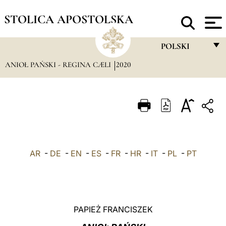
STOLICA APOSTOLSKA
POLSKI
ANIOŁ PAŃSKI - REGINA CÆLI
2020
FRANÇAIS
ENGLISH
ITALIANO
PORTUGUÊS
ESPAÑOL
AR
-
DE
-
EN
-
ES
-
FR
-
HR
-
IT
-
PL
-
PT
DEUTSCH
POLSKI
العربيّة
PAPIEŻ FRANCISZEK
中文