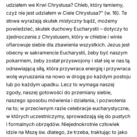
udziałem we Krwi Chrystusa? Chleb, który łamiemy,
czyż nie jest udziałem w Ciele Chrystusa?” (w. 16). Te
słowa wyrażają skutek
mistyczny
bądź, możemy
powiedzieć, skutek duchowy Eucharystii – dotyczy to
zjednoczenia z Chrystusem, który w chlebie i winie
ofiarowuje siebie dla zbawienia wszystkich. Jezus jest
obecny w sakramencie Eucharystii, żeby być naszym
pokarmem, żeby został przyswojony i stał się w nas tą
odnawiającą siłą, która przywraca energię i przywraca
wolę wyruszania na nowo w drogę po każdym postoju
lub po każdym upadku. Lecz to wymaga naszej
zgody, naszej gotowości do przemiany siebie,
naszego sposobu mówienia i działania, i pozwolenia
na to; w przeciwnym razie celebracje eucharystyczne,
w których uczestniczymy, sprowadzają się do pustych
i formalnych obrzędów. Niejednokrotnie człowiek
idzie na Mszę św. dlatego, że trzeba, traktując to jako