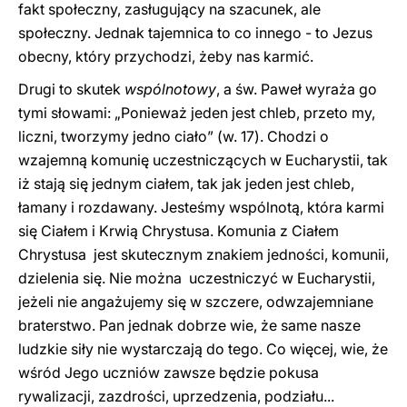
fakt społeczny, zasługujący na szacunek, ale
społeczny. Jednak tajemnica to co innego - to Jezus
obecny, który przychodzi, żeby nas karmić.
Drugi to skutek
wspólnotowy
, a św. Paweł wyraża go
tymi słowami: „Ponieważ jeden jest chleb, przeto my,
liczni, tworzymy jedno ciało” (w. 17). Chodzi o
wzajemną komunię uczestniczących w Eucharystii, tak
iż stają się jednym ciałem, tak jak jeden jest chleb,
łamany i rozdawany. Jesteśmy wspólnotą, która karmi
się Ciałem i Krwią Chrystusa. Komunia z Ciałem
Chrystusa jest skutecznym znakiem jedności, komunii,
dzielenia się. Nie można uczestniczyć w Eucharystii,
jeżeli nie angażujemy się w szczere, odwzajemniane
braterstwo. Pan jednak dobrze wie, że same nasze
ludzkie siły nie wystarczają do tego. Co więcej, wie, że
wśród Jego uczniów zawsze będzie pokusa
rywalizacji, zazdrości, uprzedzenia, podziału...