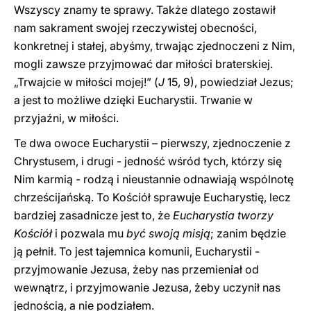
Wszyscy znamy te sprawy. Także dlatego zostawił
nam sakrament swojej rzeczywistej obecności,
konkretnej i stałej, abyśmy, trwając zjednoczeni z Nim,
mogli zawsze przyjmować dar miłości braterskiej.
„Trwajcie w miłości mojej!” (
J
15, 9), powiedział Jezus;
a jest to możliwe dzięki Eucharystii. Trwanie w
przyjaźni, w miłości.
Te dwa owoce Eucharystii – pierwszy, zjednoczenie z
Chrystusem, i drugi - jedność wśród tych, którzy się
Nim karmią - rodzą i nieustannie odnawiają wspólnotę
chrześcijańską. To Kościół sprawuje Eucharystię, lecz
bardziej zasadnicze jest to, że
Eucharystia tworzy
Kościół
i pozwala mu
być swoją misją
; zanim będzie
ją pełnił. To jest tajemnica komunii, Eucharystii -
przyjmowanie Jezusa, żeby nas przemieniał od
wewnątrz, i przyjmowanie Jezusa, żeby uczynił nas
jednością, a nie podziałem.