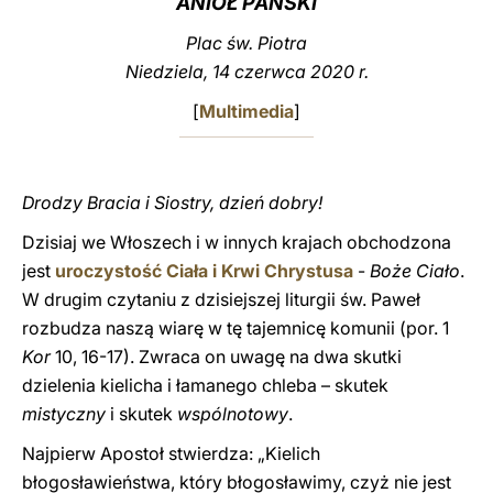
ANIOŁ PAŃSKI
LATINE
Plac św. Piotra
Niedziela, 14 czerwca 2020 r.
[
Multimedia
]
Drodzy Bracia i Siostry, dzień dobry!
Dzisiaj we Włoszech i w innych krajach obchodzona
jest
uroczystość Ciała i Krwi Chrystusa
-
Boże Ciało
.
W drugim czytaniu z dzisiejszej liturgii św. Paweł
rozbudza naszą wiarę w tę tajemnicę komunii (por. 1
Kor
10, 16-17). Zwraca on uwagę na dwa skutki
dzielenia kielicha i łamanego chleba – skutek
mistyczny
i skutek
wspólnotowy
.
Najpierw Apostoł stwierdza: „Kielich
błogosławieństwa, który błogosławimy, czyż nie jest