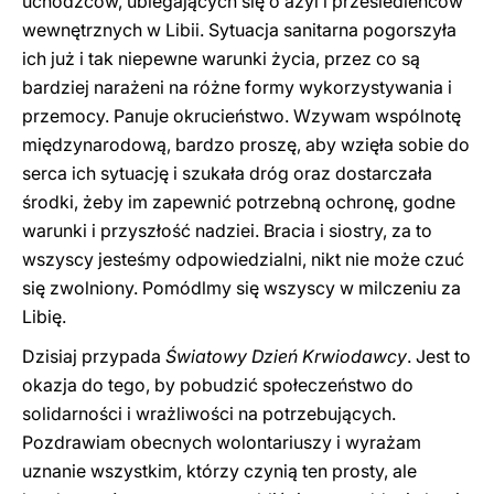
uchodźców, ubiegających się o azyl i przesiedleńców
wewnętrznych w Libii. Sytuacja sanitarna pogorszyła
ich już i tak niepewne warunki życia, przez co są
bardziej narażeni na różne formy wykorzystywania i
przemocy. Panuje okrucieństwo. Wzywam wspólnotę
międzynarodową, bardzo proszę, aby wzięła sobie do
serca ich sytuację i szukała dróg oraz dostarczała
środki, żeby im zapewnić potrzebną ochronę, godne
warunki i przyszłość nadziei. Bracia i siostry, za to
wszyscy jesteśmy odpowiedzialni, nikt nie może czuć
się zwolniony. Pomódlmy się wszyscy w milczeniu za
Libię.
Dzisiaj przypada
Światowy Dzień Krwiodawcy
. Jest to
okazja do tego, by pobudzić społeczeństwo do
solidarności i wrażliwości na potrzebujących.
Pozdrawiam obecnych wolontariuszy i wyrażam
uznanie wszystkim, którzy czynią ten prosty, ale