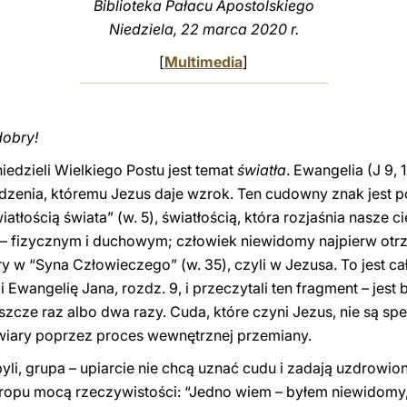
Biblioteka Pałacu Apostolskiego
Niedziela, 22 marca 2020 r.
[
Multimedia
]
dobry!
 niedzieli Wielkiego Postu jest temat
światła
. Ewangelia (J 9,
zenia, któremu Jezus daje wzrok. Ten cudowny znak jest p
atłością świata” (w. 5), światłością, która rozjaśnia nasze 
– fizycznym i duchowym; człowiek niewidomy najpierw ot
w “Syna Człowieczego” (w. 35), czyli w Jezusa. To jest cał
 Ewangelię Jana, rozdz. 9, i przeczytali ten fragment – jest
szcze raz albo dwa razy. Cuda, które czyni Jezus, nie są spe
wiary poprzez proces wewnętrznej przemiany.
byli, grupa – upiarcie nie chcą uznać cudu i zadają uzdrow
 tropu mocą rzeczywistości: “Jedno wiem – byłem niewidomy,