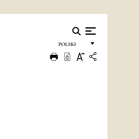
POLSKI
FRANÇAIS
ENGLISH
ITALIANO
PORTUGUÊS
ESPAÑOL
DEUTSCH
POLSKI