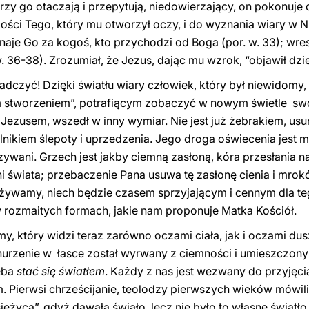
tórzy go otaczają i przepytują, niedowierzający, on pokonuje
ści Tego, który mu otworzył oczy, i do wyznania wiary w 
uznaje Go za kogoś, kto przychodzi od Boga (por. w. 33); wr
 36-38). Zrozumiał, że Jezus, dając mu wzrok, “objawił dzieł
dczyć! Dzięki światłu wiary człowiek, który był niewidom
 stworzeniem”, potrafiącym zobaczyć w nowym świetle swoj
ezusem, wszedł w inny wymiar. Nie jest już żebrakiem, usu
olnikiem ślepoty i uprzedzenia. Jego droga oświecenia jest
ywani. Grzech jest jakby ciemną zasłoną, kóra przesłania n
ni świata; przebaczenie Pana usuwa tę zasłonę cienia i mro
zeżywamy, niech będzie czasem sprzyjającym i cennym dla teg
w rozmaitych formach, jakie nam proponuje Matka Kościół.
, który widzi teraz zarówno oczami ciała, jak i oczami du
urzenie w łasce został wyrwany z ciemności i umieszczony 
zeba
stać się światłem
. Każdy z nas jest wezwany do przyjęci
Pierwsi chrześcijanie, teolodzy pierwszych wieków mówili,
siężyca”, gdyż dawała świało, lecz nie było to własne światło,