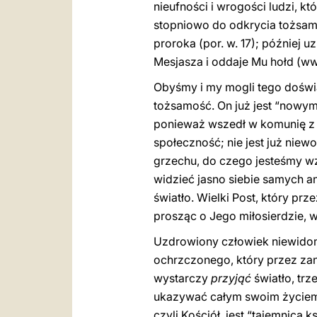
nieufności i wrogości ludzi, k
stopniowo do odkrycia tożsamo
proroka (por. w. 17); później 
Mesjasza i oddaje Mu hołd (ww.
Obyśmy i my mogli tego doświa
tożsamość. On już jest “nowym
ponieważ wszedł w komunię z J
społeczność; nie jest już niew
grzechu, do czego jesteśmy wz
widzieć jasno siebie samych a
światło. Wielki Post, który pr
prosząc o Jego miłosierdzie, 
Uzdrowiony człowiek niewidomy
ochrzczonego, który przez zan
wystarczy
przyjąć
światło, tr
ukazywać całym swoim życiem. 
czyli Kościół, jest “tajemnicą k