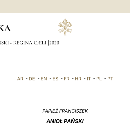
KA
SKI - REGINA CÆLI
2020
AR
-
DE
-
EN
-
ES
-
FR
-
HR
-
IT
-
PL
-
PT
PAPIEŻ FRANCISZEK
ANIOŁ PAŃSKI