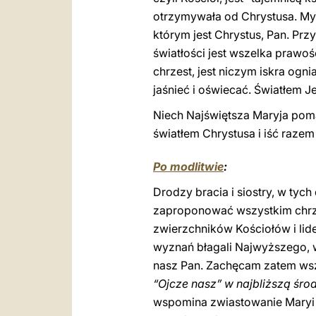
otrzymywała od Chrystusa. My
którym jest Chrystus, Pan. Pr
światłości jest wszelka prawoś
chrzest, jest niczym iskra ogn
jaśnieć i oświecać. Światłem 
Niech Najświętsza Maryja pom
światłem Chrystusa i iść raze
Po modlitwie
:
Drodzy bracia i siostry, w ty
zaproponować wszystkim chrze
zwierzchników Kościołów i lid
wyznań błagali Najwyższego, 
nasz Pan. Zachęcam zatem wszy
“Ojcze nasz” w najbliższą śro
wspomina zwiastowanie Maryi 