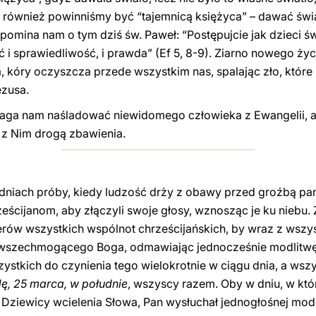
 również powinniśmy być “tajemnicą księżyca” – dawać świ
zypomina nam o tym dziś św. Paweł: “Postępujcie jak dzieci
ć i sprawiedliwość, i prawda” (Ef 5, 8-9). Ziarno nowego ż
ia, kóry oczyszcza przede wszystkim nas, spalając zło, któ
Jezusa.
aga nam naśladować niewidomego człowieka z Ewangelii, a
m z Nim drogą zbawienia.
ch dniach próby, kiedy ludzość drży z obawy przed groźbą pa
ścijanom, aby złączyli swoje głosy, wznosząc je ku niebu
erów wszystkich wspólnot chrześcijańskich, by wraz z wszy
wszechmogącego Boga, odmawiając jednocześnie modlitwę, 
stkich do czynienia tego wielokrotnie w ciągu dnia, a ws
dę, 25 marca, w południe
, wszyscy razem. Oby w dniu, w któ
Dziewicy wcielenia Słowa, Pan wysłuchał jednogłośnej mod