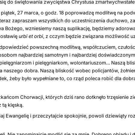
 się do świętowania zwycięstwa Chrystusa zmartwychwstałe
zy piątek, 27 marca, o godz. 18 poprowadzę modlitwę na pod
uż teraz zapraszam wszystkich do uczestniczenia duchowo, 
a Bożego, wzniesiemy naszą suplikację, będziemy adorowa
gosławię
urbi et orbi
, z cczym będzie związana możliwość u
dpowiedzieć powszechną modlitwą, współczuciem, czułości
osobom najbardziej samotnym i najbardziej doświadczonym.
pielęgniarzom i pielęgniarkom, wolontariuszom… Naszą bli
a naszego dobra. Naszą bliskość wobec policjantów, żołnierz
k, żeby było wypełniane to, co rząd poleca robić dla dobra
ńcom Chorwacji, których dziś rano dotknęło trzęsienie ziem
 tą klęską.
iaj Ewangelię i przeczytajcie spokojnie, powoli dziewiąty roz
eli. Nie zapominajcie modlić się za mnie. Dobrego obiadu i 