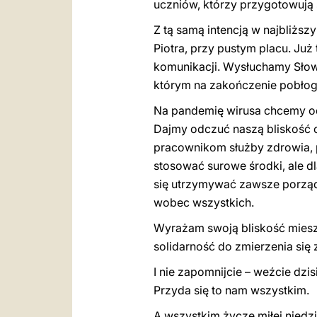
uczniów, którzy przygotowują
Z tą samą intencją w najbliżs
Piotra, przy pustym placu. J
komunikacji. Wysłuchamy Słow
którym na zakończenie pobło
Na pandemię wirusa chcemy o
Dajmy odczuć naszą bliskość 
pracownikom służby zdrowia, 
stosować surowe środki, ale dl
się utrzymywać zawsze porząde
wobec wszystkich.
Wyrażam swoją bliskość mieszka
solidarność do zmierzenia się z
I nie zapomnijcie – weźcie dzis
Przyda się to nam wszystkim.
A wszystkim życzę miłej niedzi