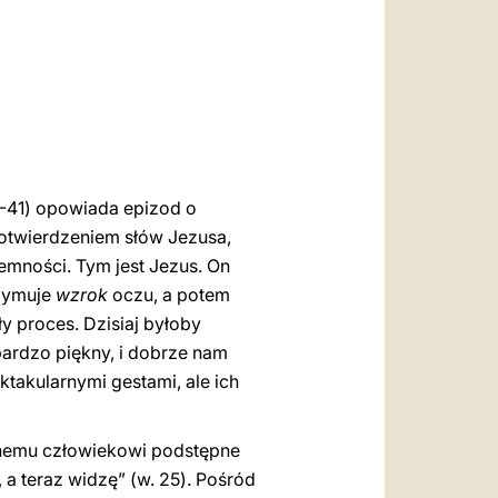
العربيّة
中文
LATINE
 1-41) opowiada epizod o
otwierdzeniem słów Jezusa,
ciemności. Tym jest Jezus. On
rzymuje
wzrok
oczu, a potem
y proces. Dzisiaj byłoby
 bardzo piękny, i dobrze nam
ktakularnymi gestami, ale ich
ionemu człowiekowi podstępne
 a teraz widzę” (w. 25). Pośród