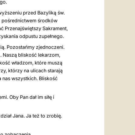
go.
wyższeniu przed Bazyliką św.
za pośrednictwem środków
ć Przenajświętszy Sakrament,
zyskania odpustu zupełnego.
ą. Pozostańmy zjednoczeni.
 Naszą bliskość lekarzom,
skość władzom, które muszą
y, którzy na ulicach starają
 nas wszystkich. Bliskość
i. Oby Pan dał im siłę i
dział Jana. Ja też to zrobię.
do zobaczenia.