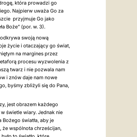
 drogę, która prowadzi go
Niego. Najpierw uważa Go za
eszcie przyjmuje Go jako
a Boże” (por. w. 3).
y, odkrywa swoją nową
e życie i otaczający go świat,
niętym na margines przez
 metaforą procesu wyzwolenia z
aszą twarz i nie pozwala nam
ków i znów daje nam nowe
o, byśmy zbliżyli się do Pana,
szy, jest obrazem każdego
w świetle wiary. Jednak nie
a Bożego światła, aby je
 że wspólnota chrześcijan,
 było to światło, które