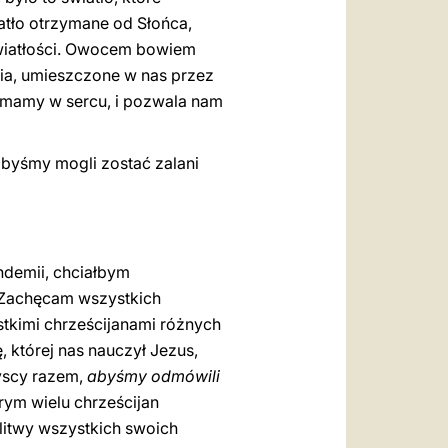
atło otrzymane od Słońca,
 światłości. Owocem bowiem
ycia, umieszczone w nas przez
re mamy w sercu, i pozwala nam
byśmy mogli zostać zalani
ndemii, chciałbym
. Zachęcam wszystkich
stkimi chrześcijanami różnych
której nas nauczył Jezus,
zyscy razem,
abyśmy odmówili
rym wielu chrześcijan
litwy wszystkich swoich