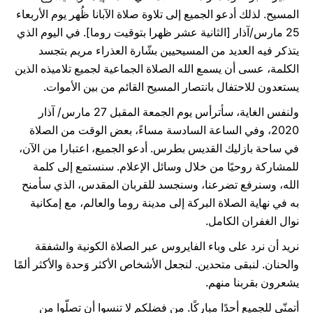
المسيح. لذلك أدعو الجميع إلى تلاوة صلاة الآبانا ظُهر يوم الأربعاء
25 مارس/آذار [الثانية عشر ظهرا بتوقيت روما]. في اليوم الذي
يتذكر فيه العديد من المسيحيين بشّارة العذراء مريم بتجسد
الكلمة، عسى أن يسمع الله الصلاة الجماعية لجميع تلاميذه الذين
يستعدون للاحتفال بانتصار المسيح القائم من بين الأموات.
ولنفس الغاية، سأترأس يوم الجمعة المقبل 27 مارس/ آذار
2020، وفي الساعة السادسة مساءً، بعض الوقت من الصلاة
في ساحة بازليك القديس بطرس. أدعو الجميع، اعتبارا من الآن،
للمشاركة روحيًا من خلال وسائل الإعلام. سنستمع إلى كلمة
الله، وسنرفع تضرعنا، وسنجسد للقربان المقدس، الذي سأمنح
به في نهاية الصلاة البركة إلى مدينة روما والعالم، مع إمكانية
نوال الغفران الكامل.
نريد أن نرد على وباء الفايروس عبر الصلاة الكونية والشفقة
والحنان. لنبقى متحدين. لنجعل الأشخاص الأكثر وَحدة والأكثر ألمًا
يشعرون بقربنا منهم.
أتمنّى للجميع أحدًا مباركًا. من فضلكم لا تنسوا أن تصلّوا من