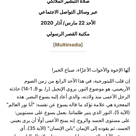
صلاة التبشير الملائكي
LATINE
عبر وسائل التواصل الاجتماعي
الأحد 22 مارس/ آذار 2020
مكتبة القصر الرسولي
]
Multimedia
[
أيّها الإخوة والأخوات الأعزّاء، صباح الخير!
إن قلب الليتورجية، في هذا الأحد الرابع من زمن الصوم
الأربعيني، هو موضوع النور. يروي الإنجيل (را. يو 9، 1-14) حادثة
الرجل الأعمى منذ ولادته، والذي أعاد إليه يسوع البصر. هذه
المعجزة هي علامة تؤكد ما قاله يسوع عن نفسه: "أنا نور العالم"
(الآية 5)، النور الذي ينير ظلماتنا. يعمل يسوع على مستويين:
على مستوى الجسد والروح. إنه يمنح الأعمى أولًا أن يرى بعيني
الجسد، ثم يقوده إلى الإيمان "بابن الإنسان" (الآية 35)، أي