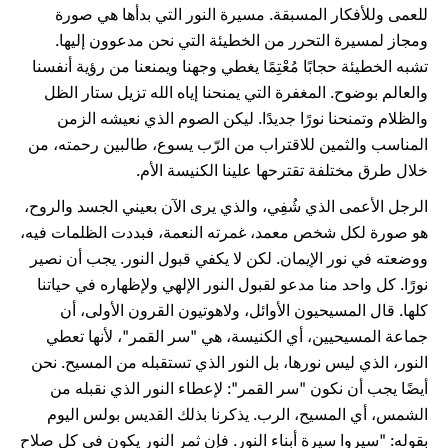
للعمى وللأفكار المسبقة. مسيرة النور التي بدأها هي صورة
ومجاز لمسيرة التحرر من الخطيئة التي نحن مدعوون إليها.
تشبه الخطيئة حجابًا مُعْتِمًا يغطي وجهنا ويمنعنا من رؤية أنفسنا
والعالم بوضوح. المغفرة التي يمنحنا إياه الله تزيل ستار الظل
والظلام وتمنحنا نورًا جديدًا. ليكن الصوم الذي نعيشه الزمن
المناسب والثمين للاقتراب من الرّب يسوع، طالبين رحمته، من
خلال طرق مختلفة تقترحها علينا الكنيسة الأم.
الرجل الأعمى الذي شُفِي، والذي يرى الآن بعيني الجسد والروح،
هو صورة لكل شخص معمد، غمرته النعمة، فبددت الظلمات فيه،
ووضعته في نور الإيمان. لكن لا يكفي قبول النور. يجب أن نصير
نورًا. كل واحد منا مدعو لقبول النور الإلهي ولإظهاره في حياتنا
كلها. قال المسيحيون الأوائل، ولاهوتيون القرون الأولى، أن
جماعة المسيحيين، أي الكنيسة، هي "سر القمر"، لأنها تعطي
النور، الذي ليس نورها، بل النور الذي تستقبله من المسيح. نحن
أيضًا يجب أن نكون "سر القمر": لإعطاء النور الذي نقبله من
الشمس، أي المسيح، الرب. يذكرنا بذلك القديس بولس اليوم
بقوله: "سيروا سيرة أبناء النور. فإن ثمر النور يكون في كل صلاح