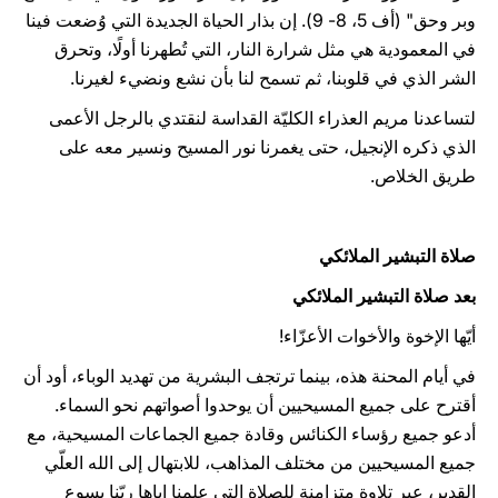
وبر وحق" (أف 5، 8- 9). إن بذار الحياة الجديدة التي وُضعت فينا
في المعمودية هي مثل شرارة النار، التي تُطهرنا أولًا، وتحرق
الشر الذي في قلوبنا، ثم تسمح لنا بأن نشع ونضيء لغيرنا.
لتساعدنا مريم العذراء الكليّة القداسة لنقتدي بالرجل الأعمى
الذي ذكره الإنجيل، حتى يغمرنا نور المسيح ونسير معه على
طريق الخلاص.
صلاة التبشير الملائكي
بعد صلاة التبشير الملائكي
أيّها الإخوة والأخوات الأعزّاء!
في أيام المحنة هذه، بينما ترتجف البشرية من تهديد الوباء، أود أن
أقترح على جميع المسيحيين أن يوحدوا أصواتهم نحو السماء.
أدعو جميع رؤساء الكنائس وقادة جميع الجماعات المسيحية، مع
جميع المسيحيين من مختلف المذاهب، للابتهال إلى الله العلّي
القدير، عبر تلاوة متزامنة للصلاة التي علمنا إياها ربّنا يسوع