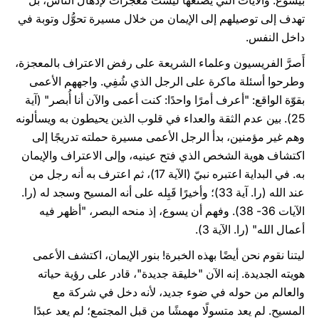
بيسوع. والآيات التي يصنعها ليست معجزات لإذهال الناس، بل
تهدف إلى توصيلهم إلى الإيمان من خلال مسيرة تحوُّل وتوبة في
داخل النفس.
أَصرَّ الفريسيون وعلماء الشريعة على رفض الاعتراف بالمعجزة،
وطرحوا أسئلة ماكرة على الرجل الذي شُفِي. واجههم الأعمى
بقوّة الواقع: "أعرف أمرًا واحدًا: كنت أعمى والآن أنا أُبصر" (آية
25). بين عدم الثقة والعداء في قلوب الذين يحيطون به ويسألونه
وهم غير مؤمنين، بدأ الرجل الأعمى مسيرة حملته تدريجًا إلى
اكتشاف هوية الشخص الذي فتح عينيه، وإلى الاعتراف والإيمان
به. في البداية اعتبره نبيّ (الآية 17)، ثم اعترف به أنه رجل من
عند الله (را. آية 33)؛ وأخيرًا قَبِله على أنه المسيح وسجد له (را.
الآيات 36- 38). وفهم أن يسوع، إذ منحه البصر، "أظهر فيه
أعمال الله" (را. الآية 3).
ليتنا نقوم نحن أيضًا بهذه الخبرة! بنور الإيمان، اكتشف الأعمى
هويته الجديدة. إنه الآن "خليقة جديدة"، قادر على رؤية حياته
والعالم من حوله في ضوء جديد، لأنه دخل في شركة مع
المسيح. لم يعد متسولًا مهمشًا من قبل المجتمع؛ لم يعد عبدًا