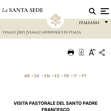
La
SANTA SEDE
ITALIANO
VIAGGI
2015
VIAGGI APOSTOLICI IN ITALIA
FRANÇAIS
ENGLISH
ITALIANO
PORTUGUÊS
ESPAÑOL
AR
-
DE
-
EN
-
ES
-
FR
-
IT
-
PT
DEUTSCH
POLSKI
العربيّة
VISITA PASTORALE DEL SANTO PADRE
FRANCESCO
中文