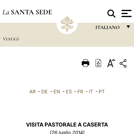
La
SANTA SEDE
ITALIANO
VIAGGI
FRANÇAIS
ENGLISH
ITALIANO
PORTUGUÊS
ESPAÑOL
AR
-
DE
-
EN
-
ES
-
FR
-
IT
-
PT
DEUTSCH
POLSKI
العربيّة
VISITA PASTORALE A CASERTA
(26 luglio 2014)
中文