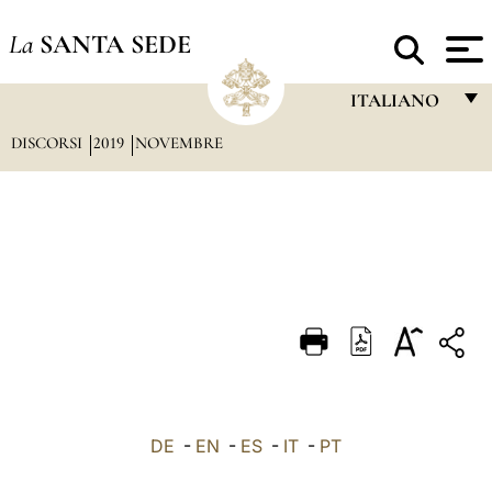
La
SANTA SEDE
ITALIANO
DISCORSI
2019
NOVEMBRE
FRANÇAIS
ENGLISH
ITALIANO
PORTUGUÊS
ESPAÑOL
DEUTSCH
POLSKI
العربيّة
DE
-
EN
-
ES
-
IT
-
PT
中文