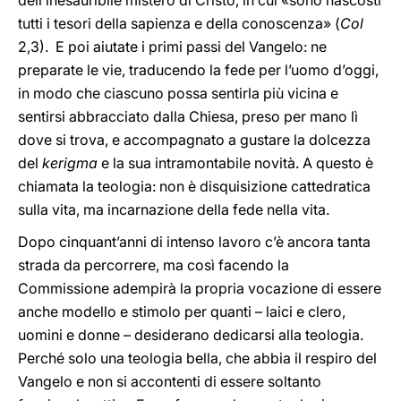
dell’inesauribile mistero di Cristo, in cui «sono nascosti
tutti i tesori della sapienza e della conoscenza» (
Col
2,3). E poi aiutate i primi passi del Vangelo: ne
preparate le vie, traducendo la fede per l’uomo d’oggi,
in modo che ciascuno possa sentirla più vicina e
sentirsi abbracciato dalla Chiesa, preso per mano lì
dove si trova, e accompagnato a gustare la dolcezza
del
kerigma
e la sua intramontabile novità. A questo è
chiamata la teologia: non è disquisizione cattedratica
sulla vita, ma incarnazione della fede nella vita.
Dopo cinquant’anni di intenso lavoro c’è ancora tanta
strada da percorrere, ma così facendo la
Commissione adempirà la propria vocazione di essere
anche modello e stimolo per quanti – laici e clero,
uomini e donne – desiderano dedicarsi alla teologia.
Perché solo una teologia bella, che abbia il respiro del
Vangelo e non si accontenti di essere soltanto