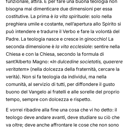
funzionale, attira. E per fare una buona teologia non
bisogna mai dimenticare due dimensioni per essa
costitutive. La prima è
la
vita spirituale
: solo nella
preghiera umile e costante, nell’apertura allo Spirito si
può intendere e tradurre il Verbo e fare la volontà del
Padre. La teologia nasce e cresce in ginocchio! La
seconda dimensione è
la
vita ecclesiale
: sentire nella
Chiesa e con la Chiesa, secondo la formula di
sant’Alberto Magno: «
In dulcedine societatis, quaerere
veritatem
» (nella dolcezza della fraternità, cercare la
verità). Non si fa teologia da individui, ma nella
comunità, al servizio di tutti, per diffondere il gusto
buono del Vangelo ai fratelli e alle sorelle del proprio
tempo, sempre con dolcezza e rispetto.
E vorrei ribadire alla fine una cosa che vi ho detto: il
teologo deve andare avanti, deve studiare su ciò che
va oltre; deve anche affrontare le cose che non sono