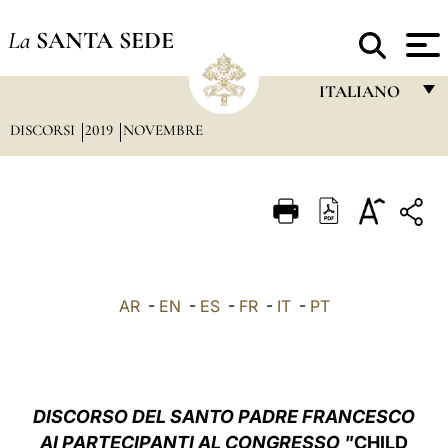
La
SANTA SEDE
ITALIANO
DISCORSI
2019
NOVEMBRE
FRANÇAIS
ENGLISH
ITALIANO
PORTUGUÊS
ESPAÑOL
AR
-
EN
-
ES
-
FR
-
IT
-
PT
DEUTSCH
POLSKI
العربيّة
DISCORSO DEL SANTO PADRE FRANCESCO
AI PARTECIPANTI AL CONGRESSO "
CHILD
中文