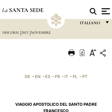
La
SANTA SEDE
ITALIANO
DISCORSI
2015
NOVEMBRE
FRANÇAIS
ENGLISH
ITALIANO
PORTUGUÊS
ESPAÑOL
DE
-
EN
-
ES
-
FR
-
IT
-
PL
-
PT
DEUTSCH
POLSKI
العربيّة
VIAGGIO APOSTOLICO DEL SANTO PADRE
FRANCESCO
中文