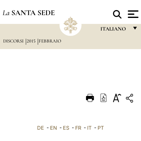
La
SANTA SEDE
ITALIANO
DISCORSI
2015
FEBBRAIO
FRANÇAIS
ENGLISH
ITALIANO
PORTUGUÊS
ESPAÑOL
DEUTSCH
POLSKI
العربيّة
DE
-
EN
-
ES
-
FR
-
IT
-
PT
中文