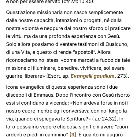
e non per essere servito (cfr
Mc
10,45).
Quest’azione missionaria non nasce semplicemente
dalle nostre capacità, intenzioni o progetti, né dalla
nostra volontà e neppure dal nostro sforzo di praticare
le virtù, ma da una profonda esperienza con Gesù.
Solo allora possiamo diventare testimoni di Qualcuno,
di una Vita, e questo ci rende “apostoli”. Allora
riconosciamo noi stessi «come marcati a fuoco da tale
missione di illuminare, benedire, vivificare, sollevare,
guarire, liberare» (Esort. ap.
Evangelii gaudium
, 273).
Icona evangelica di questa esperienza sono i due
discepoli di Emmaus. Dopo l’incontro con Gesù risorto
essi si confidano a vicenda: «Non ardeva forse in noi il
nostro cuore mentre egli conversava con noi lungo la
via, quando ci spiegava le Scritture?» (
Lc
24,32). In
loro possiamo vedere che cosa significhi avere “cuori
ardenti e piedi in cammino”
[3]
. È quanto mi auguro