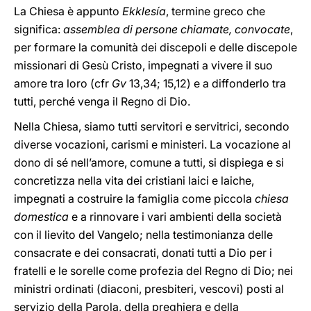
La Chiesa è appunto
Ekklesía
, termine greco che
significa:
assemblea di persone chiamate, convocate
,
per formare la comunità dei discepoli e delle discepole
missionari di Gesù Cristo, impegnati a vivere il suo
amore tra loro (cfr
Gv
13,34; 15,12) e a diffonderlo tra
tutti, perché venga il Regno di Dio.
Nella Chiesa, siamo tutti servitori e servitrici, secondo
diverse vocazioni, carismi e ministeri. La vocazione al
dono di sé nell’amore, comune a tutti, si dispiega e si
concretizza nella vita dei cristiani laici e laiche,
impegnati a costruire la famiglia come piccola
chiesa
domestica
e a rinnovare i vari ambienti della società
con il lievito del Vangelo; nella testimonianza delle
consacrate e dei consacrati, donati tutti a Dio per i
fratelli e le sorelle come profezia del Regno di Dio; nei
ministri ordinati (diaconi, presbiteri, vescovi) posti al
servizio della Parola, della preghiera e della