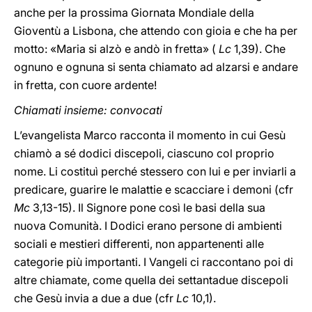
anche per la prossima Giornata Mondiale della
Gioventù a Lisbona, che attendo con gioia e che ha per
motto: «Maria si alzò e andò in fretta» (
Lc
1,39). Che
ognuno e ognuna si senta chiamato ad alzarsi e andare
in fretta, con cuore ardente!
Chiamati insieme: convocati
L’evangelista Marco racconta il momento in cui Gesù
chiamò a sé dodici discepoli, ciascuno col proprio
nome. Li costituì perché stessero con lui e per inviarli a
predicare, guarire le malattie e scacciare i demoni (cfr
Mc
3,13-15). Il Signore pone così le basi della sua
nuova Comunità. I Dodici erano persone di ambienti
sociali e mestieri differenti, non appartenenti alle
categorie più importanti. I Vangeli ci raccontano poi di
altre chiamate, come quella dei settantadue discepoli
che Gesù invia a due a due (cfr
Lc
10,1).