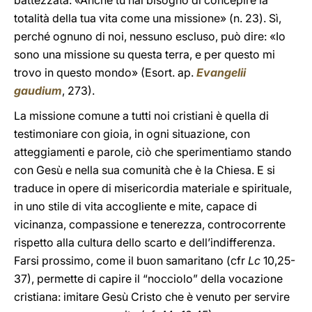
battezzata: «Anche tu hai bisogno di concepire la
totalità della tua vita come una missione»
(n. 23). Sì,
perché ognuno di noi, nessuno escluso, può dire: «Io
sono una missione su questa terra, e per questo mi
trovo in questo mondo» (Esort. ap.
Evangelii
gaudium
, 273).
La missione comune a tutti noi cristiani è quella di
testimoniare con gioia, in ogni situazione, con
atteggiamenti e parole, ciò che sperimentiamo stando
con Gesù e nella sua comunità che è la Chiesa. E si
traduce in opere di misericordia materiale e spirituale,
in uno stile di vita accogliente e mite, capace di
vicinanza, compassione e tenerezza, controcorrente
rispetto alla cultura dello scarto e dell’indifferenza.
Farsi prossimo, come il buon samaritano (cfr
Lc
10,25-
37), permette di capire il “nocciolo” della vocazione
cristiana: imitare Gesù Cristo che è venuto per servire