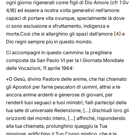
ogni giorno rigenerati come figli di Dio Amore (cfr
1 Gv
4,16) ed essere a nostra volta generativi nell’amore:
capaci di portare vita ovunque, specialmente là dove
ci sono esclusione e sfruttamento, indigenza e
morte.Così che si allarghino gli spazi dell’amore
[4]
e
Dio regni sempre più in questo mondo.
Ci accompagni in questo cammino la preghiera
composta da San Paolo VI per la I Giornata Mondiale
delle Vocazioni, 11 aprile 1964:
«O Gesù, divino Pastore delle anime, che hai chiamato
gli Apostoli per farne pescatori di uomini, attrai a te
ancora anime ardenti e generose di giovani, per
renderli tuoi seguaci e tuoi ministri; falli partecipi della
tua sete di universale Redenzione, […] dischiudi loro gli
orizzonti del mondo intero, […] affinché, rispondendo
alla tua chiamata, prolunghino quaggiù la Tua
missione, edifichino il Tuo Corpo mistico, che è la