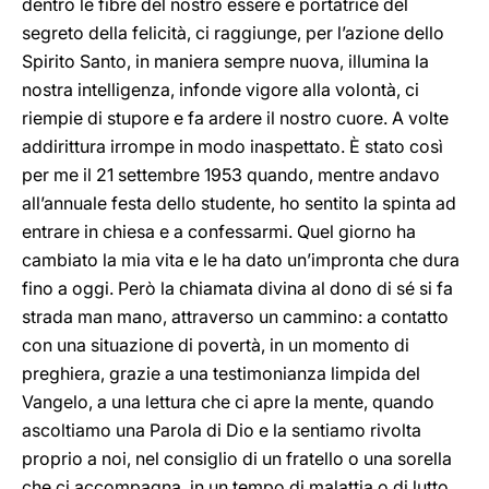
dentro le fibre del nostro essere
e portatrice del
segreto della felicità, ci raggiunge, per l’azione dello
Spirito Santo, in maniera sempre nuova, illumina la
nostra intelligenza, infonde vigore alla volontà, ci
riempie di stupore e fa ardere il nostro cuore. A volte
addirittura irrompe in modo inaspettato. È stato così
per me il 21 settembre 1953 quando, mentre andavo
all’annuale festa dello studente, ho sentito la spinta ad
entrare in chiesa e a confessarmi. Quel giorno ha
cambiato la mia vita e le ha dato un’impronta che dura
fino a oggi. Però la chiamata divina al dono di sé si fa
strada man mano, attraverso un cammino: a contatto
con una situazione di povertà, in un momento di
preghiera, grazie a una testimonianza limpida del
Vangelo, a una lettura che ci apre la mente, quando
ascoltiamo una Parola di Dio e la sentiamo rivolta
proprio a noi, nel consiglio di un fratello o una sorella
che ci accompagna, in un tempo di malattia o di lutto…