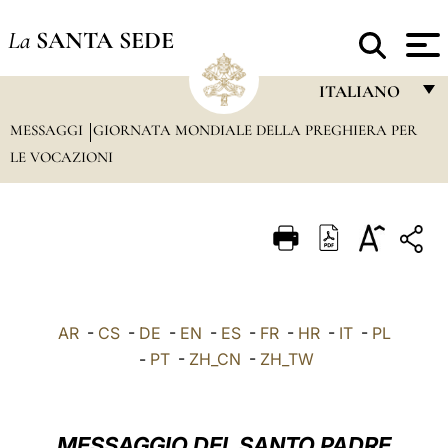
La
SANTA SEDE
ITALIANO
MESSAGGI
GIORNATA MONDIALE DELLA PREGHIERA PER
FRANÇAIS
LE VOCAZIONI
ENGLISH
ITALIANO
PORTUGUÊS
ESPAÑOL
DEUTSCH
AR
-
CS
-
DE
-
EN
-
ES
-
FR
-
HR
-
IT
-
PL
-
PT
-
ZH_CN
-
ZH_TW
POLSKI
العربيّة
MESSAGGIO DEL SANTO PADRE
中文