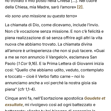
ho trovato il mio posto nella Chiesa […]. Nel cuore
della Chiesa, mia Madre, sarò l’amore»
[2]
.
«Io sono una missione su questa terra»
La chiamata di Dio, come dicevamo, include l’invio.
Non c’è vocazione senza missione. E non c’è felicità e
piena realizzazione di sé senza offrire agli altri la vita
nuova che abbiamo trovato. La chiamata divina
all’amore è un’esperienza che non si può tacere. «Guai
a me se non annuncio il Vangelo!», esclamava San
Paolo (
1 Cor
9,16). E la Prima Lettera di Giovanni inizia
così: “Quello che abbiamo udito, veduto, contemplato
e toccato – cioè il Verbo fatto carne – noi lo
annunciamo anche a voi perché la nostra gioia sia
piena” (cfr 1,1-4).
Cinque anni fa, nell’Esortazione apostolica
Gaudete et
exsultate
, mi rivolgevo così ad ogni battezzato e