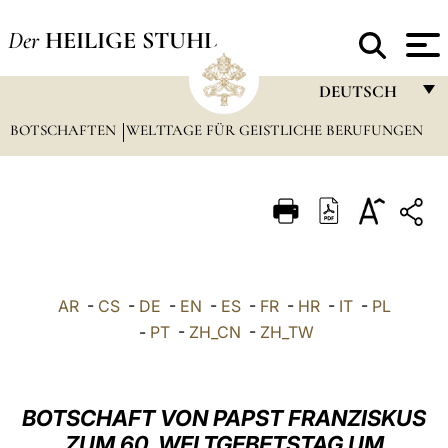
Der
HEILIGE STUHL
DEUTSCH
BOTSCHAFTEN
WELTTAGE FÜR GEISTLICHE BERUFUNGEN
FRANÇAIS
ENGLISH
ITALIANO
PORTUGUÊS
ESPAÑOL
AR
-
CS
-
DE
-
EN
-
ES
-
FR
-
HR
-
IT
-
PL
DEUTSCH
-
PT
-
ZH_CN
-
ZH_TW
POLSKI
العربيّة
BOTSCHAFT VON PAPST FRANZISKUS
ZUM 60. WELTGEBETSTAG UM
中文