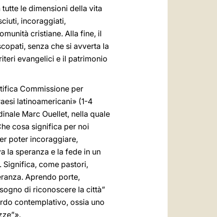
tutte le dimensioni della vita
iuti, incoraggiati,
unità cristiane. Alla fine, il
scopati, senza che si avverta la
iteri evangelici e il patrimonio
ntifica Commissione per
 Paesi latinoamericani» (1-4
rdinale Marc Ouellet, nella quale
he cosa significa per noi
per poter incoraggiare,
va la speranza e la fede in un
 Significa, come pastori,
peranza. Aprendo porte,
sogno di riconoscere la città”
uardo contemplativo, ossia uno
zze”».