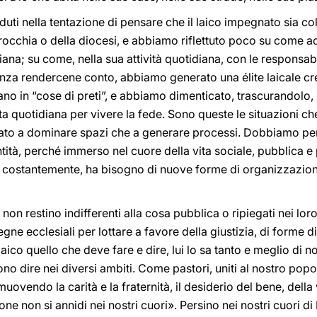
uti nella tentazione di pensare che il laico impegnato sia col
rrocchia o della diocesi, e abbiamo riflettuto poco su come
diana; su come, nella sua attività quotidiana, con le responsa
Senza rendercene conto, abbiamo generato una élite laicale c
ano in “cose di preti”, e abbiamo dimenticato, trascurandolo, 
ta quotidiana per vivere la fede. Sono queste le situazioni ch
to a dominare spazi che a generare processi. Dobbiamo pert
entità, perché immerso nel cuore della vita sociale, pubblica e
o costantemente, ha bisogno di nuove forme di organizzazion
i non restino indifferenti alla cosa pubblica o ripiegati nei lo
egne ecclesiali per lottare a favore della giustizia, di forme d
laico quello che deve fare e dire, lui lo sa tanto e meglio di n
vono dire nei diversi ambiti. Come pastori, uniti al nostro po
vendo la carità e la fraternità, il desiderio del bene, della 
ne non si annidi nei nostri cuori». Persino nei nostri cuori di 