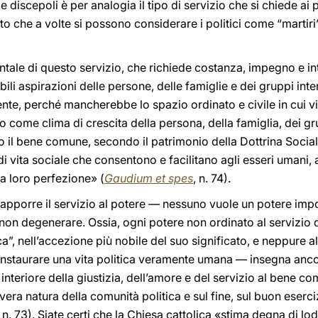
 discepoli è per analogia il tipo di servizio che si chiede ai po
nto che a volte si possono considerare i politici come “martir
ntale di questo servizio, che richiede costanza, impegno e in
 nobili aspirazioni delle persone, delle famiglie e dei gruppi in
te, perché mancherebbe lo spazio ordinato e civile in cui vi
come clima di crescita della persona, della famiglia, dei gr
o il bene comune, secondo il patrimonio della Dottrina Socia
di vita sociale che consentono e facilitano agli esseri umani, a
a loro perfezione» (
Gaudium et spes
, n. 74).
apporre il servizio al potere — nessuno vuole un potere imp
r non degenerare. Ossia, ogni potere non ordinato al servizi
ca”, nell’accezione più nobile del suo significato, e neppure 
instaurare una vita politica veramente umana — insegna ancor
 interiore della giustizia, dell’amore e del servizio al bene c
era natura della comunità politica e sul fine, sul buon eserci
, n. 73). Siate certi che la Chiesa cattolica «stima degna di l