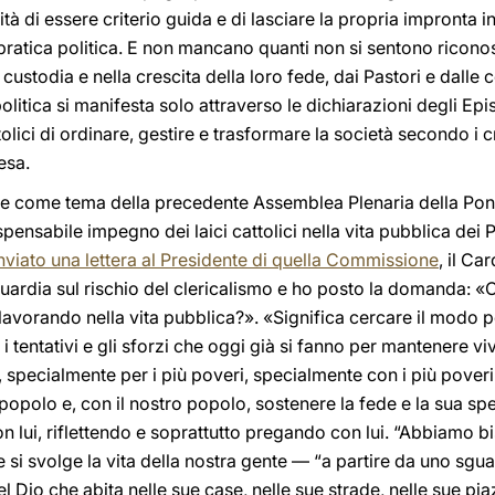
 di essere criterio guida e di lasciare la propria impronta in 
pratica politica. E non mancano quanti non si sentono riconosc
stodia e nella crescita della loro fede, dai Pastori e dalle com
politica si manifesta solo attraverso le dichiarazioni degli Epi
olici di ordinare, gestire e trasformare la società secondo i cr
esa.
iere come tema della precedente Assemblea Plenaria della Po
ispensabile impegno dei laici cattolici nella vita pubblica dei
nviato una lettera al Presidente di quella Commissione
, il Ca
ardia sul rischio del clericalismo e ho posto la domanda: «C
ano lavorando nella vita pubblica?». «Significa cercare il modo 
 tentativi e gli sforzi che oggi già si fanno per mantenere vi
specialmente per i più poveri, specialmente con i più poveri.
popolo e, con il nostro popolo, sostenere la fede e la sua s
 lui, riflettendo e soprattutto pregando con lui. “Abbiamo bi
ve si svolge la vita della nostra gente — “a partire da uno sg
 Dio che abita nelle sue case, nelle sue strade, nelle sue pia