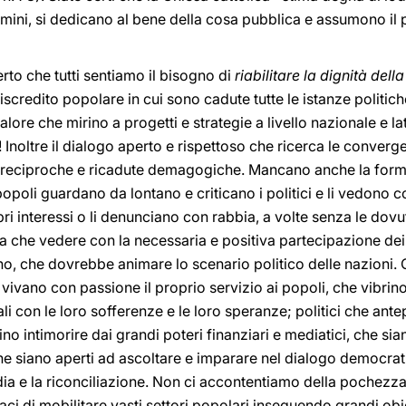
uomini, si dedicano al bene della cosa pubblica e assumono il p
to che tutti sentiamo il bisogno di
riabilitare la dignità della
credito popolare in cui sono cadute tutte le istanze politiche, l
i valore che mirino a progetti e strategie a livello nazionale e
! Inoltre il dialogo aperto e rispettoso che ricerca le conver
se reciproche e ricadute demagogiche. Mancano anche la form
 popoli guardano da lontano e criticano i politici e li vedono
pri interessi o li denunciano con rabbia, a volte senza le dov
 a che vedere con la necessaria e positiva partecipazione dei
ino, che dovrebbe animare lo scenario politico delle nazioni. 
e vivano con passione il proprio servizio ai popoli, che vibrino
dali con le loro sofferenze e le loro speranze; politici che a
cino intimorire dai grandi poteri finanziari e mediatici, che si
he siano aperti ad ascoltare e imparare nel dialogo democrat
rdia e la riconciliazione. Non ci accontentiamo della pochezza
paci di mobilitare vasti settori popolari inseguendo grandi obie