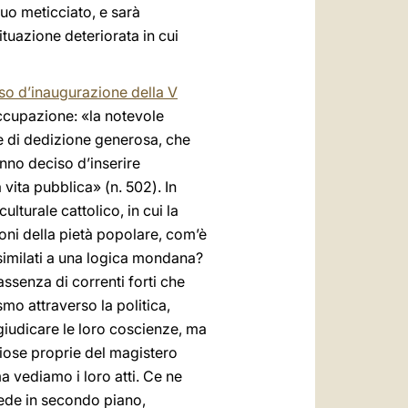
suo meticciato, e sarà
ituazione deteriorata in cui
so d’inaugurazione della V
ccupazione: «la notevole
tà e di dedizione generosa, che
anno deciso d’inserire
vita pubblica» (n. 502). In
lturale cattolico, in cui la
oni della pietà popolare, com’è
assimilati a una logica mondana?
assenza di correnti forti che
smo attraverso la politica,
giudicare le loro coscienze, ma
giose proprie del magistero
 vediamo i loro atti. Ce ne
 fede in secondo piano,