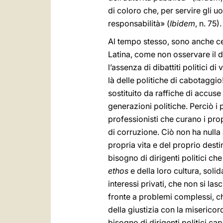
di coloro che, per servire gli 
responsabilità» (
Ibidem
, n. 75).
Al tempo stesso, sono anche cer
Latina, come non osservare il dis
l’assenza di dibattiti politici d
là delle politiche di cabotaggio
sostituito da raffiche di accu
generazioni politiche. Perciò i
professionisti che curano i pro
di corruzione. Ciò non ha nulla
propria vita e del proprio dest
bisogno di dirigenti politici ch
ethos
e della loro cultura, soli
interessi privati, che non si las
fronte a problemi complessi, c
della giustizia con la miserico
bisogno di dirigenti politici ca