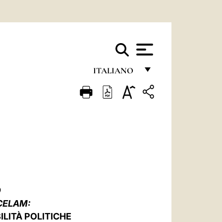
ITALIANO
FRANÇAIS
ENGLISH
ITALIANO
PORTUGUÊS
ESPAÑOL
DEUTSCH
O
CELAM:
POLSKI
ILITÀ POLITICHE