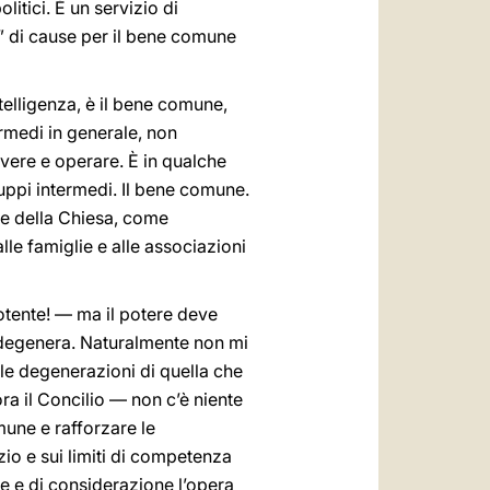
litici. È un servizio di
i” di cause per il bene comune
telligenza, è il bene comune,
termedi in generale, non
vere e operare. È in qualche
uppi intermedi. Il bene comune.
le della Chiesa, come
lle famiglie e alle associazioni
otente! — ma il potere deve
o degenera. Naturalmente non mi
alle degenerazioni di quella che
a il Concilio — non c’è niente
omune e rafforzare le
zio e sui limiti di competenza
ode e di considerazione l’opera