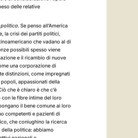
eso delle relative
 politica
. Se penso all’America
a crisi dei partiti politici,
 latinoamericano che vadano al di
genze possibili spesso viene
azione e il ricambio di nuove
 come una corporazione di
ute distinzioni, come impregnati
 popoli, appassionati della
Ciò che è chiaro è che c’è
 con le fibre intime del loro
ntepongano il bene comune ai loro
ano competenti e pazienti di
ico, che coniughino la ricerca
 della politica: abbiamo
ttivi nazionali e