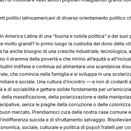
 politici latinoamericani di diverso orientamento politico c
 America Latina di una “buona e nobile politica” e dei suoi
e molto grandi? In primo luogo la custodia del dono della vita 
a ha anche bisogno di una crescita industriale, tecnologica, 
no il dramma della povertà e che mirino all’equità e all’inclu
itudini indifese e continua ad alimentare una scandalosa dis
le, che comincia nella famiglia e si sviluppa in una scolarizza
amiliare e sociale. Una cultura d’incontro — e non di costant
à e di sociabilità e gettare solide fondamenta per un’amicizia 
o e della massificazione, della polarizzazione e della manip
ipative, senza le piaghe della corruzione o delle colonizzaz
buon mercato. Prendiamoci cura della nostra casa comune e d
 d’indifferenza suicida e di sfruttamento selvaggio. Risollevi
onomica, sociale, culturale e politica di popoli fratelli per c