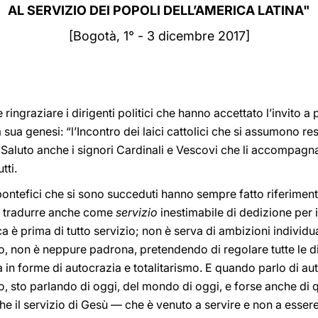
AL SERVIZIO DEI POPOLI DELL’AMERICA LATINA"
[Bogotà, 1° - 3 dicembre 2017]
 ringraziare i dirigenti politici che hanno accettato l’invito a
 sua genesi: “l’Incontro dei laici cattolici che si assumono res
. Saluto anche i signori Cardinali e Vescovi che li accompagna
tti.
pontefici che si sono succeduti hanno sempre fatto riferiment
be tradurre anche come
servizio
inestimabile di dedizione per
a è prima di tutto servizio; non è serva di ambizioni individua
io, non è neppure padrona, pretendendo di regolare tutte le di
 in forme di autocrazia e totalitarismo. E quando parlo di aut
o, sto parlando di oggi, del mondo di oggi, e forse anche di
e il servizio di Gesù — che è venuto a servire e non a essere 