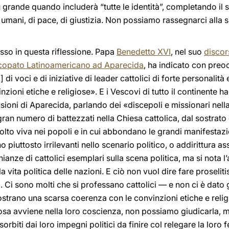
 grande quando includerà “tutte le identità”, completando il 
i umani, di pace, di giustizia. Non possiamo rassegnarci alla s
sso in questa riflessione. Papa
Benedetto XVI
, nel suo
discor
scopato Latinoamericano ad Aparecida
, ha indicato con preo
.] di voci e di iniziative di leader cattolici di forte personali
nzioni etiche e religiose». E i Vescovi di tutto il continente h
ioni di Aparecida, parlando dei «discepoli e missionari nella 
ran numero di battezzati nella Chiesa cattolica, dal sostrato cu
olto viva nei popoli e in cui abbondano le grandi manifestazi
no piuttosto irrilevanti nello scenario politico, o addirittura 
anze di cattolici esemplari sulla scena politica, ma si nota l’
 vita politica delle nazioni. E ciò non vuol dire fare proseliti
 Ci sono molti che si professano cattolici — e non ci è dato 
mostrano una scarsa coerenza con le convinzioni etiche e reli
sa avviene nella loro coscienza, non possiamo giudicarla, ma
orbiti dai loro impegni politici da finire col relegare la loro