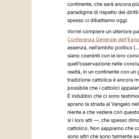
continente, che sarà ancora più
paradigma di rispetto dei diritt
spesso ci dibattiamo oggi.
Vorrei compiere un ulteriore pa
Conferenza Generale dell’Epi
assenza, nell’ambito politico [..
siano coerenti con le loro convi
quell’osservazione nelle conclus
realtà, in un continente con un g
tradizione cattolica è ancora m
possibile che i cattolici appaia
È indubbio che ci sono testimoni
aprano la strada al Vangelo nella
niente a che vedere con questo.
sì i loro atti —, che spesso di
cattolico. Non sappiamo che co
sono altri che sono talmente ass