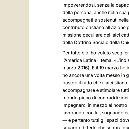
impoverendosi, senza la capacità
della persona, anche nella sua 
accompagnati e sostenuti nella cu
contributo cristiano all’azione 
missione peculiare dei laici catt
della Dottrina Sociale della Chi
Per tutto ciò, ho voluto scegl
l’America Latina il tema: «L’ind
marzo 2016). E il 19 marzo
ho i
ho ancora una volta messo in gu
pastori il fatto che i laici sti
accompagnare e stimolare tutti i
mondo pieno di contraddizioni, 
impegnarci in mezzo al nostro 
lavorando con lui, sognando con
— e pertanto tutti gli spazi do
sguardo di fede che scopra quel