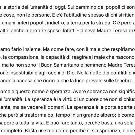
 la storia dell’umanità di oggi. Sul cammino dei popoli ci son
le cose, non le persone. E c’è l’abitudine spesso di chi si ritie
ri umani, interi popoli, indietro, a terra per la strada. C’è pe
ltri, anche a proprie spese. Infatti – diceva Madre Teresa di
amo farlo insieme. Ma come fare, con il male che respiriamo
e, la compassione, la capacità di reagire al male che nascono
ole, ma io non sono il Buon Samaritano e nemmeno Madre Teres
i è insostituibile agli occhi di Dio. Nella notte dei conflitti 
ndela accesa che ricorda che la luce prevale sulle tenebre, n
un nome e questo nome è speranza. Avere speranza non signific
l’umanità. La speranza è la virtù di un cuore che non si chiud
ente, ma sa vedere il domani. La speranza è la porta aperta s
che però si trasforma col tempo in un grande albero; è come un
sapore a tutta la vita. E può fare tanto, perché basta una sola
ù completo. Basta un solo uomo perché ci sia speranza, e quel