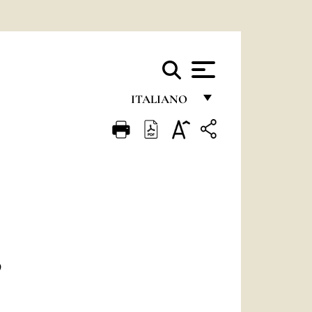
ITALIANO
FRANÇAIS
ENGLISH
ITALIANO
PORTUGUÊS
ESPAÑOL
DEUTSCH
O
POLSKI