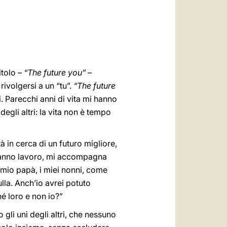
العربيّة
中文
LATINE
itolo –
“The future you”
–
rivolgersi a un “tu”.
“The future
ni. Parecchi anni di vita mi hanno
egli altri: la vita non è tempo
 in cerca di un futuro migliore,
 hanno lavoro, mi accompagna
 mio papà, i miei nonni, come
nulla. Anch’io avrei potuto
é loro e non io?”
gli uni degli altri, che nessuno