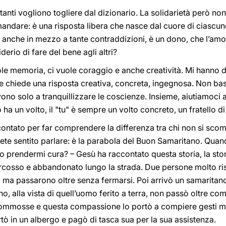
 tanti vogliono togliere dal dizionario. La solidarietà però 
dare: è una risposta libera che nasce dal cuore di ciascuno.
anche in mezzo a tante contraddizioni, è un dono, che l’amore
derio di fare del bene agli altri?
uole memoria, ci vuole coraggio e anche creatività. Mi hanno d
re chiede una risposta creativa, concreta, ingegnosa. Non bas
ono solo a tranquillizzare le coscienze. Insieme, aiutiamoci a 
o ha un volto, il "tu" è sempre un volto concreto, un fratello d
contato per far comprendere la differenza tra chi non si scom
rete sentito parlare: è la parabola del Buon Samaritano. Quan
o prendermi cura? – Gesù ha raccontato questa storia, la stor
rcosso e abbandonato lungo la strada. Due persone molto ris
o, ma passarono oltre senza fermarsi. Poi arrivò un samaritan
, alla vista di quell’uomo ferito a terra, non passò oltre come
mmosse e questa compassione lo portò a compiere gesti molt
ortò in un albergo e pagò di tasca sua per la sua assistenza.