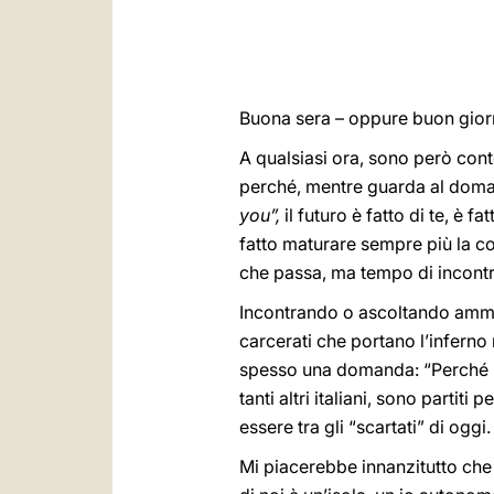
Buona sera – oppure buon giorno
A qualsiasi ora, sono però conte
perché, mentre guarda al domani,
you”,
il futuro è fatto di te, è f
fatto maturare sempre più la con
che passa, ma tempo di incontr
Incontrando o ascoltando ammala
carcerati che portano l’infern
spesso una domanda: “Perché lo
tanti altri italiani, sono partit
essere tra gli “scartati” di og
Mi piacerebbe innanzitutto che q