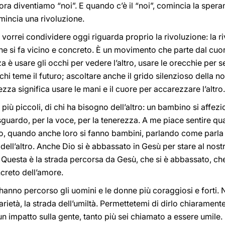
 allora diventiamo “noi”. E quando c’è il “noi”, comincia la spe
omincia una rivoluzione.
 vorrei condividere oggi riguarda proprio la rivoluzione: la r
he si fa vicino e concreto. È un movimento che parte dal cuore
 è usare gli occhi per vedere l’altro, usare le orecchie per sent
i chi teme il futuro; ascoltare anche il grido silenzioso della 
za significa usare le mani e il cuore per accarezzare l’altro. 
 più piccoli, di chi ha bisogno dell’altro: un bambino si affez
guardo, per la voce, per la tenerezza. A me piace sentire q
o, quando anche loro si fanno bambini, parlando come parla lu
 dell’altro. Anche Dio si è abbassato in Gesù per stare al nostr
uesta è la strada percorsa da Gesù, che si è abbassato, che h
creto dell’amore.
e hanno percorso gli uomini e le donne più coraggiosi e forti.
darietà, la strada dell’umiltà. Permettetemi di dirlo chiarament
n impatto sulla gente, tanto più sei chiamato a essere umile. P