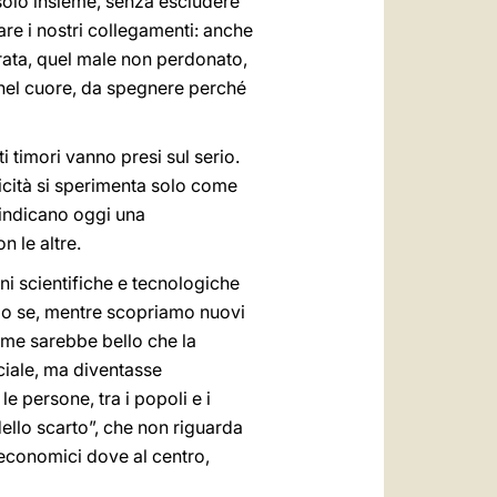
 solo insieme, senza escludere
re i nostri collegamenti: anche
urata, quel male non perdonato,
 nel cuore, da spegnere perché
i timori vanno presi sul serio.
licità si sperimenta solo come
 indicano oggi una
 le altre.
i scientifiche e tecnologiche
lo se, mentre scopriamo nuovi
Come sarebbe bello che la
ciale, ma diventasse
le persone, tra i popoli e i
dello scarto”, che non riguarda
-economici dove al centro,