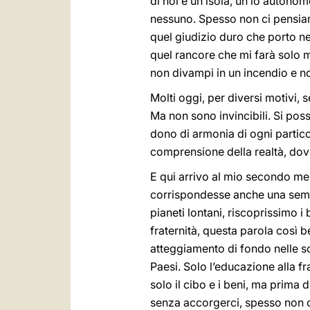
di noi è un’isola, un io autonom
nessuno. Spesso non ci pensiamo
quel giudizio duro che porto ne
quel rancore che mi farà solo m
non divampi in un incendio e no
Molti oggi, per diversi motivi, 
Ma non sono invincibili. Si pos
dono di armonia di ogni partico
comprensione della realtà, dove
E qui arrivo al mio secondo me
corrispondesse anche una semp
pianeti lontani, riscoprissimo i
fraternità, questa parola così 
atteggiamento di fondo nelle scel
Paesi. Solo l’educazione alla fr
solo il cibo e i beni, ma prima
senza accorgerci, spesso non c’