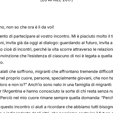
, non so che ora è lì da voi!
nto di partecipare al vostro incontro. Mi è piaciuto molto il t
 invita già da oggi al dialogo: guardando al futuro, invita a 
atto cioè di incontri, perché la vita scorre attraverso le relazio
vinzione che l’esistenza di ciascuno di noi è legata a quella d
o.
ti che soffrono, migranti che affrontano tremende difficoltà
o nel proprio cuore, persone, specialmente giovani, che non
ro e non io?” Anch’io sono nato in una famiglia di migranti:
i per l’Argentina e hanno conosciuto la sorte di chi resta senza 
gi. Perciò nel mio cuore rimane sempre quella domanda: “Perch
uesto incontro ci aiuti a ricordare che abbiamo tutti bisogno 