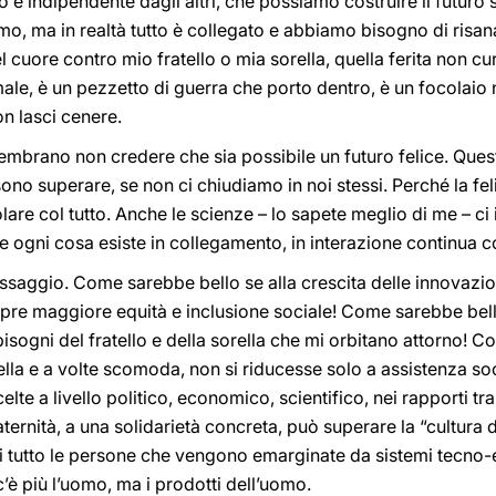
o e indipendente dagli altri, che possiamo costruire il futuro
, ma in realtà tutto è collegato e abbiamo bisogno di risana
l cuore contro mio fratello o mia sorella, quella ferita non c
ale, è un pezzetto di guerra che porto dentro, è un focolaio
n lasci cenere.
sembrano non credere che sia possibile un futuro felice. Quest
sono superare, se non ci chiudiamo in noi stessi. Perché la fe
lare col tutto. Anche le scienze – lo sapete meglio di me – ci
 ogni cosa esiste in collegamento, in interazione continua con
ssaggio. Come sarebbe bello se alla crescita delle innovazion
re maggiore equità e inclusione sociale! Come sarebbe bel
 bisogni del fratello e della sorella che mi orbitano attorno! 
bella e a volte scomoda, non si riducesse solo a assistenza so
te a livello politico, economico, scientifico, nei rapporti tra 
aternità, a una solidarietà concreta, può superare la “cultura 
 di tutto le persone che vengono emarginate da sistemi tecno
è più l’uomo, ma i prodotti dell’uomo.