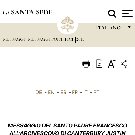
La
SANTA SEDE
ITALIANO
MESSAGGI
MESSAGGI PONTIFICI
2013
FRANÇAIS
ENGLISH
ITALIANO
PORTUGUÊS
ESPAÑOL
DE
-
EN
-
ES
-
FR
-
IT
-
PT
DEUTSCH
POLSKI
العربيّة
MESSAGGIO DEL SANTO PADRE FRANCESCO
ALL’ARCIVESCOVO DI CANTERBURY JUSTIN
中文