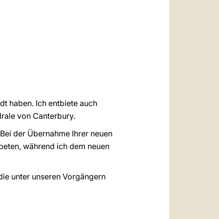
العربيّة
中文
LATINE
dt haben. Ich entbiete auch
drale von Canterbury.
. Bei der Übernahme Ihrer neuen
u beten, während ich dem neuen
 die unter unseren Vorgängern