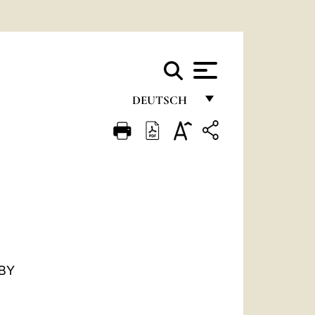
DEUTSCH
FRANÇAIS
ENGLISH
ITALIANO
PORTUGUÊS
ESPAÑOL
DEUTSCH
BY
POLSKI