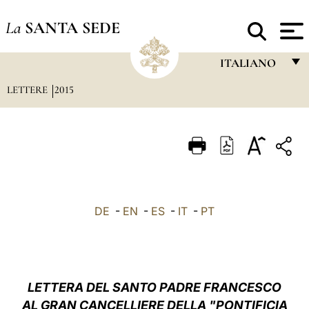
La
SANTA SEDE
ITALIANO
LETTERE
2015
FRANÇAIS
ENGLISH
ITALIANO
PORTUGUÊS
ESPAÑOL
DE
-
EN
-
ES
-
IT
-
PT
DEUTSCH
POLSKI
العربيّة
LETTERA DEL SANTO PADRE FRANCESCO
AL GRAN CANCELLIERE DELLA "PONTIFICIA
中文