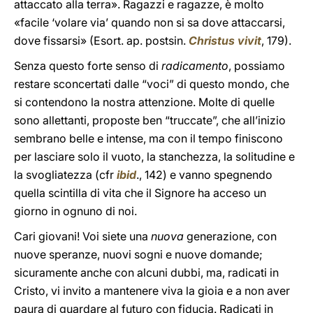
attaccato alla terra». Ragazzi e ragazze, è molto
«facile ‘volare via’ quando non si sa dove attaccarsi,
dove fissarsi» (Esort. ap. postsin.
Christus vivit
, 179).
Senza questo forte senso di
radicamento
, possiamo
restare sconcertati dalle “voci” di questo mondo, che
si contendono la nostra attenzione. Molte di quelle
sono allettanti, proposte ben “truccate”, che all’inizio
sembrano belle e intense, ma con il tempo finiscono
per lasciare solo il vuoto, la stanchezza, la solitudine e
la svogliatezza (cfr
ibid
., 142) e vanno spegnendo
quella scintilla di vita che il Signore ha acceso un
giorno in ognuno di noi.
Cari giovani! Voi siete una
nuova
generazione, con
nuove speranze, nuovi sogni e nuove domande;
sicuramente anche con alcuni dubbi, ma, radicati in
Cristo, vi invito a mantenere viva la gioia e a non aver
paura di guardare al futuro con fiducia. Radicati in