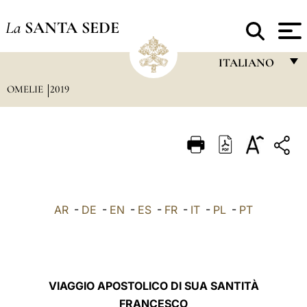
La
SANTA SEDE
ITALIANO
OMELIE
2019
FRANÇAIS
ENGLISH
ITALIANO
PORTUGUÊS
ESPAÑOL
AR
-
DE
-
EN
-
ES
-
FR
-
IT
-
PL
-
PT
DEUTSCH
POLSKI
العربيّة
VIAGGIO APOSTOLICO DI SUA SANTITÀ
FRANCESCO
中文