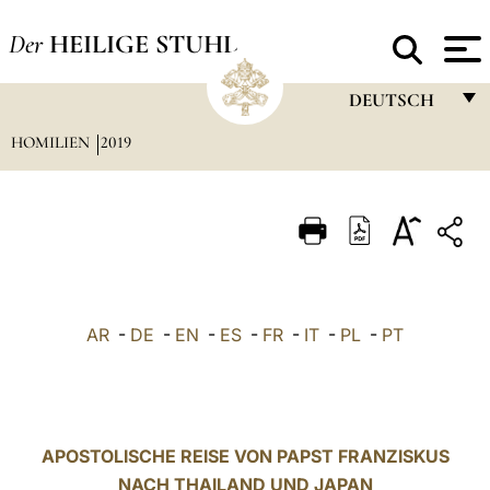
Der
HEILIGE STUHL
DEUTSCH
HOMILIEN
2019
FRANÇAIS
ENGLISH
ITALIANO
PORTUGUÊS
ESPAÑOL
AR
-
DE
-
EN
-
ES
-
FR
-
IT
-
PL
-
PT
DEUTSCH
POLSKI
العربيّة
APOSTOLISCHE REISE VON PAPST FRANZISKUS
NACH THAILAND UND JAPAN
中文