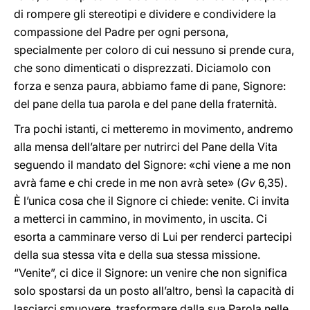
di rompere gli stereotipi e dividere e condividere la
compassione del Padre per ogni persona,
specialmente per coloro di cui nessuno si prende cura,
che sono dimenticati o disprezzati. Diciamolo con
forza e senza paura, abbiamo fame di pane, Signore:
del pane della tua parola e del pane della fraternità.
Tra pochi istanti, ci metteremo in movimento, andremo
alla mensa dell’altare per nutrirci del Pane della Vita
seguendo il mandato del Signore: «chi viene a me non
avrà fame e chi crede in me non avrà sete» (
Gv
6,35).
È l’unica cosa che il Signore ci chiede: venite. Ci invita
a metterci in cammino, in movimento, in uscita. Ci
esorta a camminare verso di Lui per renderci partecipi
della sua stessa vita e della sua stessa missione.
“Venite”, ci dice il Signore: un venire che non significa
solo spostarsi da un posto all’altro, bensì la capacità di
lasciarci smuovere, trasformare dalla sua Parola nelle