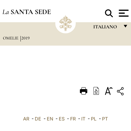
La
SANTA SEDE
ITALIANO
OMELIE
2019
FRANÇAIS
ENGLISH
ITALIANO
PORTUGUÊS
ESPAÑOL
DEUTSCH
POLSKI
العربيّة
AR
-
DE
-
EN
-
ES
-
FR
-
IT
-
PL
-
PT
中文