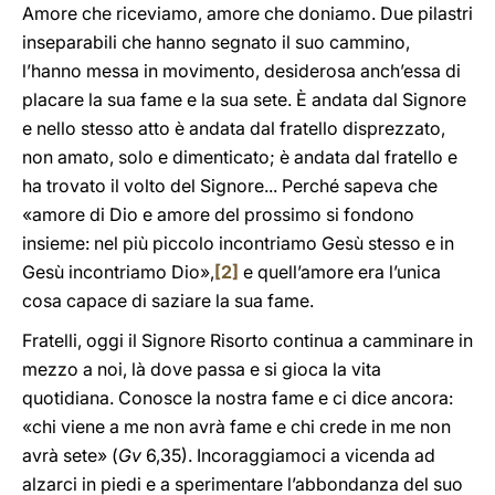
Amore che riceviamo, amore che doniamo. Due pilastri
inseparabili che hanno segnato il suo cammino,
l’hanno messa in movimento, desiderosa anch’essa di
placare la sua fame e la sua sete. È andata dal Signore
e nello stesso atto è andata dal fratello disprezzato,
non amato, solo e dimenticato; è andata dal fratello e
ha trovato il volto del Signore... Perché sapeva che
«amore di Dio e amore del prossimo si fondono
insieme: nel più piccolo incontriamo Gesù stesso e in
Gesù incontriamo Dio»,
[2]
e quell’amore era l’unica
cosa capace di saziare la sua fame.
Fratelli, oggi il Signore Risorto continua a camminare in
mezzo a noi, là dove passa e si gioca la vita
quotidiana. Conosce la nostra fame e ci dice ancora:
«chi viene a me non avrà fame e chi crede in me non
avrà sete» (
Gv
6,35). Incoraggiamoci a vicenda ad
alzarci in piedi e a sperimentare l’abbondanza del suo