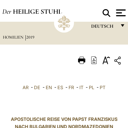
Der
HEILIGE STUHL
DEUTSCH
HOMILIEN
2019
FRANÇAIS
ENGLISH
ITALIANO
PORTUGUÊS
ESPAÑOL
AR
-
DE
-
EN
-
ES
-
FR
-
IT
-
PL
-
PT
DEUTSCH
POLSKI
العربيّة
APOSTOLISCHE REISE VON PAPST FRANZISKUS
NACH BULGARIEN UND NORDMAZEDONIEN
中文