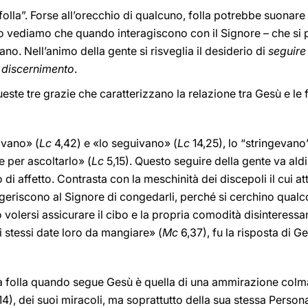
“folla”. Forse all’orecchio di qualcuno, folla potrebbe suon
elo vediamo che quando interagiscono con il Signore – che si
ano. Nell’animo della gente si risveglia il desiderio di
seguire
l
discernimento
.
ueste tre grazie che caratterizzano la relazione tra Gesù e le f
avano» (
Lc
4,42) e «lo seguivano» (
Lc
14,25), lo “stringevano
 per ascoltarlo» (
Lc
5,15). Questo seguire della gente va aldil
 di affetto. Contrasta con la meschinità dei discepoli il cui 
geriscono al Signore di congedarli, perché si cerchino qualc
to volersi assicurare il cibo e la propria comodità disinteressa
 stessi date loro da mangiare» (
Mc
6,37), fu la risposta di Ge
a folla quando segue Gesù è quella di una ammirazione colma 
14), dei suoi miracoli, ma soprattutto della sua stessa Person