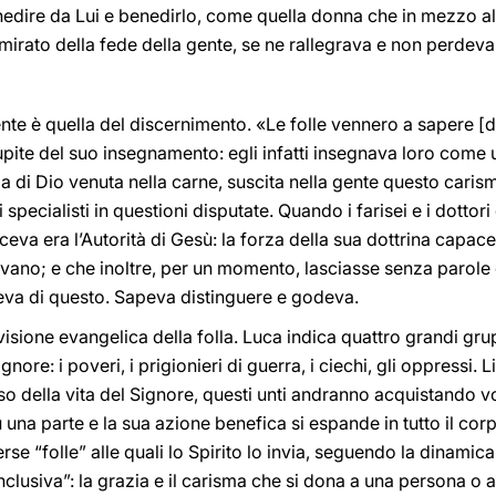
benedire da Lui e benedirlo, come quella donna che in mezzo a
mmirato della fede della gente, se ne rallegrava e non perdeva
ente è quella del discernimento. «Le folle vennero a sapere [
upite del suo insegnamento: egli infatti insegnava loro come 
ola di Dio venuta nella carne, suscita nella gente questo cari
pecialisti in questioni disputate. Quando i farisei e i dottor
eva era l’Autorità di Gesù: la forza della sua dottrina capace d
edivano; e che inoltre, per un momento, lasciasse senza parole
deva di questo. Sapeva distinguere e godeva.
sione evangelica della folla. Luca indica quattro grandi gru
gnore: i poveri, i prigionieri di guerra, i ciechi, gli oppressi.
so della vita del Signore, questi unti andranno acquistando 
su una parte e la sua azione benefica si espande in tutto il cor
erse “folle” alle quali lo Spirito lo invia, seguendo la dinami
nclusiva”: la grazia e il carisma che si dona a una persona o 