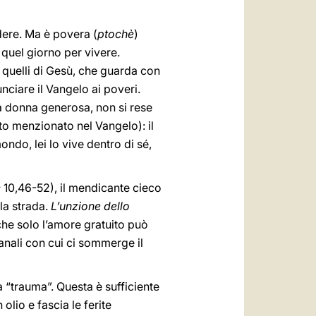
dere. Ma è povera (
ptochè
)
quel giorno per vivere.
a quelli di Gesù, che guarda con
nciare il Vangelo ai poveri.
la donna generosa, non si rese
to menzionato nel Vangelo): il
ndo, lei lo vive dentro di sé,
c
10,46-52), il mendicante cieco
la strada.
L’unzione dello
 che solo l’amore gratuito può
anali con cui ci sommerge il
 “trauma”. Questa è sufficiente
lio e fascia le ferite