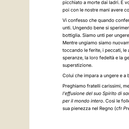
picchiato a morte dai ladri. E 
poi con le nostre mani avere co
Vi confesso che quando conferm
unti. Ungendo bene si sperimenta
bottiglia. Siamo unti per unger
Mentre ungiamo siamo nuovament
toccando le ferite, i peccati, 
speranze, la loro fedeltà e la g
superstizione.
Colui che impara a ungere e a b
Preghiamo fratelli carissimi, me
l’effusione del suo Spirito di sa
per il mondo intero
. Così le fo
sua pienezza nel Regno (cfr
Pr