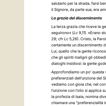
salutarlo per la strada, farsi 
il Signore, da parte sua, era a
La grazia del discernimento
La terza grazia che riceve la g
seguirono» (
Lc
9,11). «Erano st
29; cfr
Lc
5,26). Cristo, la Par
certamente un discernimento di s
Lui, quello che la gente riconosc
che gli spiriti maligni gli obb
dialoghi insidiosi: la gente go
Approfondiamo un po’ questa vi
preferenziali dell’unzione del Si
vediamo con gioia che, nel cor
l’unzione con l’olio si applica 
la profezia di Isaia, nomina div
chiamare una “preferenzialità i