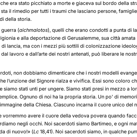
che era stato picchiato a morte e giaceva sul bordo della st
 sta il rimedio per tutti i traumi che lasciano persone, famiglie
i della storia.
i guerra (
aichmalotos
), quelli che erano condotti a punta di la
prigionia e alla deportazione di Gerusalemme, sua città amata 
di lancia, ma con i mezzi più sottili di colonizzazione ideol
a dal lavoro e dall’arte dei nostri antenati, può liberare le nos
cerdoti, non dobbiamo dimenticare che i nostri modelli evangel
 che l’unzione del Signore rialza e vivifica. Essi sono coloro
che siamo stati unti per ungere. Siamo stati presi in mezzo a 
emplice. Ognuno di noi ha la propria storia. Un po' di memori
immagine della Chiesa. Ciascuno incarna il cuore unico del 
, e vorremmo avere il cuore della vedova povera quando fac
rdiamo negli occhi. Noi sacerdoti siamo Bartimeo, e ogni mat
da di nuovo!» (
Lc
18,41). Noi sacerdoti siamo, in qualche punt