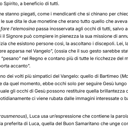
Spirito, a beneficio di tutti.
che stanno piegati, come i mendicanti che si chinano per chie
e sue dita le due monetine che erano tutto quello che aveva 
 fare l’elemosina
passa inosservata agli occhi di tutti, salvo 
i il Signore può compiere in pienezza la sua missione di annu
ia che esistono persone così, la ascoltano i discepoli. Lei, 
ere apparsa nel Vangelo”, (ossia che il suo gesto sarebbe sta
 “pesano” nel Regno e contano più di tutte le ricchezze del mo
porta accanto”.
o dei volti più simpatici del Vangelo: quello di Bartimeo (
M
ire da quel momento, ebbe occhi solo per seguire Gesù lungo 
quale gli occhi di Gesù possono restituire quella brillantezza
uotidianamente ci viene rubata dalle immagini interessate o b
hrausmenous
), Luca usa un’espressione che contiene la parola
a preferita di Luca, quella del Buon Samaritano che unge con o