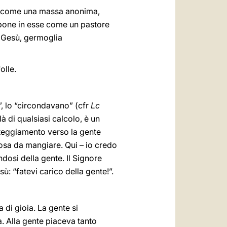
are come una massa anonima,
 pone in esse come un pastore
Gesù, germoglia
olle.
”, lo “circondavano” (cfr
Lc
à di qualsiasi calcolo, è un
atteggiamento verso la gente
osa da mangiare. Qui – io credo
ndosi della gente. Il Signore
sù: “fatevi carico della gente!”.
di gioia. La gente si
a. Alla gente piaceva tanto