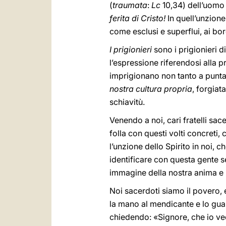
(
traumata
:
Lc
10,34) dell’uomo 
ferita di Cristo!
In quell’unzione
come esclusi e superflui, ai bord
I prigionieri
sono i prigionieri d
l’espressione riferendosi alla 
imprigionano non tanto a punta 
nostra cultura propria
, forgiat
schiavitù.
Venendo a noi, cari fratelli sa
folla con questi volti concreti,
l’unzione dello Spirito in noi, 
identificare con questa gente s
immagine della nostra anima e 
Noi sacerdoti siamo il povero
la mano al mendicante e lo gua
chiedendo: «Signore, che io ve