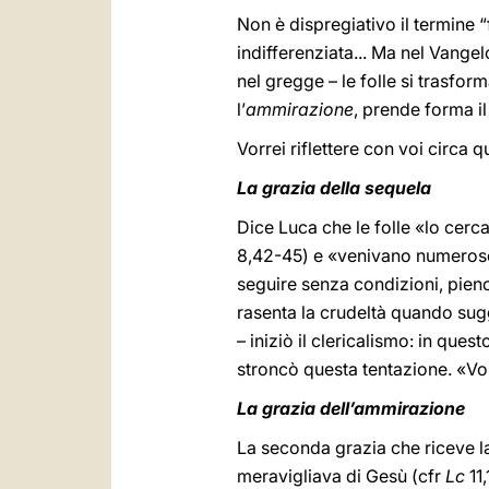
Non è dispregiativo il termine 
indifferenziata... Ma nel Vang
nel gregge – le folle si trasform
l’
ammirazione
, prende forma i
Vorrei riflettere con voi circa q
La grazia della sequela
Dice Luca che le folle «lo cerc
8,42-45) e «venivano numerose
seguire senza condizioni, pieno
rasenta la crudeltà quando sug
– iniziò il clericalismo: in ques
stroncò questa tentazione. «Voi
La grazia dell’ammirazione
La seconda grazia che riceve l
meravigliava di Gesù (cfr
Lc
11,