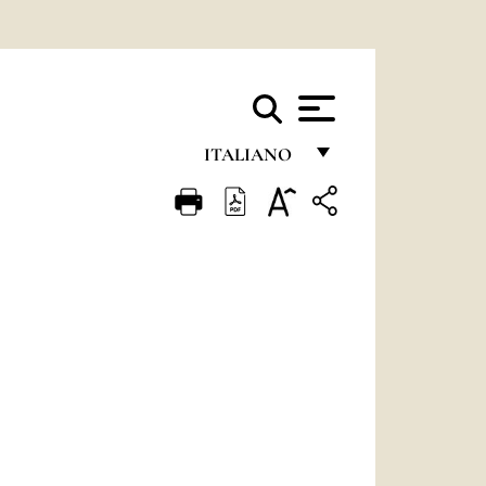
ITALIANO
FRANÇAIS
ENGLISH
ITALIANO
PORTUGUÊS
ESPAÑOL
DEUTSCH
POLSKI