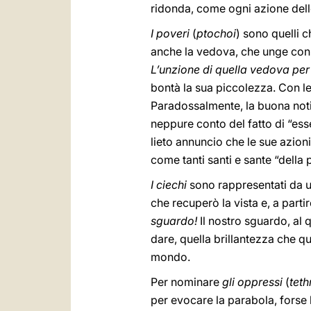
ridonda, come ogni azione dello 
I poveri
(
ptochoi
) sono quelli 
anche la vedova, che unge con l
L’unzione di quella vedova per
bontà la sua piccolezza. Con le
Paradossalmente, la buona notiz
neppure conto del fatto di “ess
lieto annuncio che le sue azioni
come tanti santi e sante “della 
I ciechi
sono rappresentati da un
che recuperò la vista e, a part
sguardo!
Il nostro sguardo, al 
dare, quella brillantezza che q
mondo.
Per nominare
gli oppressi
(
tet
per evocare la parabola, forse l