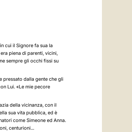
العربيّة
中文
LATINE
 cui il Signore fa sua la
a piena di parenti, vicini,
ene sempre gli occhi fissi su
e pressato dalla gente che gli
 con Lui. «Le mie pecore
zia della vicinanza, con il
la sua vita pubblica, ed è
gnatori come Simeone ed Anna.
ni, centurioni...