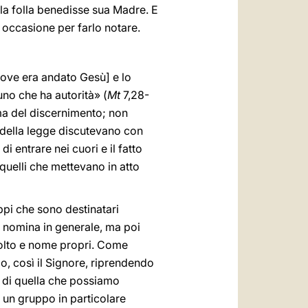
lla folla benedisse sua Madre. E
 occasione per farlo notare.
dove era andato Gesù] e lo
uno che ha autorità» (
Mt
7,28-
sma del discernimento; non
i della legge discutevano con
i entrare nei cuori e il fatto
 quelli che mettevano in atto
ppi che sono destinatari
 Li nomina in generale, ma poi
volto e nome propri. Come
po, così il Signore, riprendendo
ca di quella che possiamo
a un gruppo in particolare