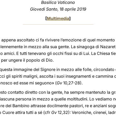
Basilica Vaticana
Giovedì Santo, 18 aprile 2019
[
Multimedia
]
appena ascoltato ci fa rivivere l’emozione di quel momento in
olennemente in mezzo alla sua gente. La sinagoga di Nazaret er
 amici. E tutti tenevano gli occhi fissi su di Lui. La Chiesa ti
a per ungere il popolo di Dio.
questa immagine del Signore in mezzo alle folle, circondato 
cci gli spiriti maligni, ascolta i suoi insegnamenti e cammina
conosco ed esse mi seguono» (
Gv
10,27-28).
sto contatto diretto con la gente, ha sempre mantenuto la gra
iascuna persona in mezzo a quelle moltitudini. Lo vediamo nel
dore del Bambino attrasse docilmente pastori, re
e anziani so
 Cuore attira tutti a sé (cfr
Gv
12,32): Veroniche, cirenei, ladro