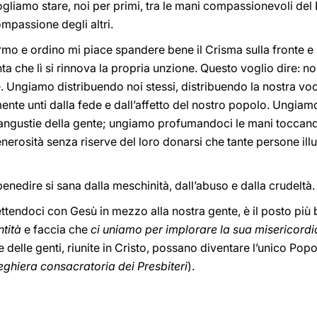
vogliamo stare, noi per primi, tra le mani compassionevoli de
mpassione degli altri.
o e ordino mi piace spandere bene il Crisma sulla fronte e 
 che lì si rinnova la propria unzione. Questo voglio dire: non
e. Ungiamo distribuendo noi stessi, distribuendo la nostra voc
e unti dalla fede e dall’affetto del nostro popolo. Ungiam
le angustie della gente; ungiamo profumandoci le mani toccando
enerosità senza riserve del loro donarsi che tante persone ill
enedire si sana dalla meschinità, dall’abuso e dalla crudeltà.
ttendoci con Gesù in mezzo alla nostra gente, è il posto più b
ntità
e faccia che
ci uniamo per implorare la sua misericordia
lle delle genti, riunite in Cristo, possano diventare l’unico Pop
eghiera consacratoria dei Presbiteri
).