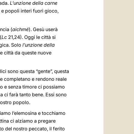
rada.
L’unzione della carne
 e popoli interi fuori gioco,
ncia (
aichmé
). Gesù userà
(
Lc
21,24). Oggi le città si
ogica. Solo
l’unzione della
tre città da queste nuove
ici
sono questa “gente”, questa
 che completano e rendono reale
loro e senza timore ci possiamo
a ci farà tanto bene. Essi sono
nostro popolo.
ciamo l’elemosina e tocchiamo
tina ci alziamo a pregare
o del nostro peccato, il ferito