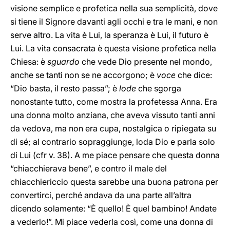
visione semplice e profetica nella sua semplicità, dove
si tiene il Signore davanti agli occhi e tra le mani, e non
serve altro. La vita è Lui, la speranza è Lui, il futuro è
Lui. La vita consacrata è questa visione profetica nella
Chiesa: è
sguardo
che vede Dio presente nel mondo,
anche se tanti non se ne accorgono; è
voce
che dice:
“Dio basta, il resto passa”; è
lode
che sgorga
nonostante tutto, come mostra la profetessa Anna. Era
una donna molto anziana, che aveva vissuto tanti anni
da vedova, ma non era cupa, nostalgica o ripiegata su
di sé; al contrario sopraggiunge, loda Dio e parla solo
di Lui (cfr v. 38). A me piace pensare che questa donna
“chiacchierava bene”, e contro il male del
chiacchiericcio questa sarebbe una buona patrona per
convertirci, perché andava da una parte all’altra
dicendo solamente: “È quello! È quel bambino! Andate
a vederlo!”. Mi piace vederla così, come una donna di