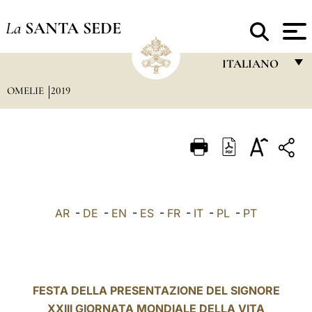
La
SANTA SEDE
ITALIANO
OMELIE
2019
FRANÇAIS
ENGLISH
ITALIANO
PORTUGUÊS
ESPAÑOL
AR
-
DE
-
EN
-
ES
-
FR
-
IT
-
PL
-
PT
DEUTSCH
POLSKI
العربيّة
FESTA DELLA PRESENTAZIONE DEL SIGNORE
XXIII GIORNATA MONDIALE DELLA VITA
中文