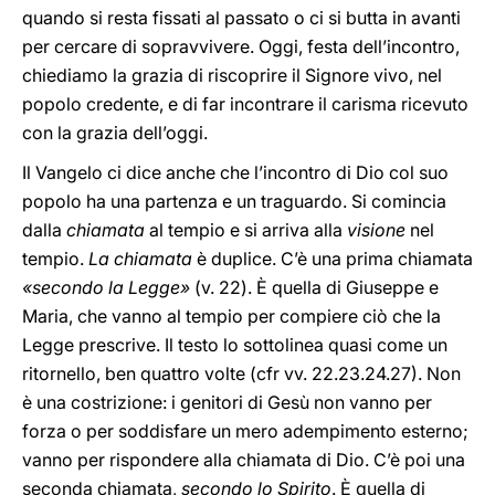
quando si resta fissati al passato o ci si butta in avanti
per cercare di sopravvivere. Oggi, festa dell’incontro,
chiediamo la grazia di riscoprire il Signore vivo, nel
popolo credente, e di far incontrare il carisma ricevuto
con la grazia dell’oggi.
Il Vangelo ci dice anche che l’incontro di Dio col suo
popolo ha una partenza e un traguardo. Si comincia
dalla
chiamata
al tempio e si arriva alla
visione
nel
tempio.
La chiamata
è duplice. C’è una prima chiamata
«secondo la Legge»
(v. 22). È quella di Giuseppe e
Maria, che vanno al tempio per compiere ciò che la
Legge prescrive. Il testo lo sottolinea quasi come un
ritornello, ben quattro volte (cfr vv. 22.23.24.27). Non
è una costrizione: i genitori di Gesù non vanno per
forza o per soddisfare un mero adempimento esterno;
vanno per rispondere alla chiamata di Dio. C’è poi una
seconda chiamata,
secondo lo Spirito
. È quella di