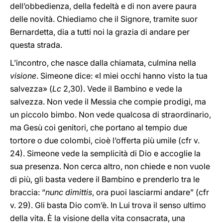
dell’obbedienza, della fedeltà e di non avere paura
delle novità. Chiediamo che il Signore, tramite suor
Bernardetta, dia a tutti noi la grazia di andare per
questa strada.
L’incontro, che nasce dalla chiamata, culmina nella
visione
. Simeone dice: «I miei occhi hanno visto la tua
salvezza» (
Lc
2,30). Vede il Bambino e vede la
salvezza. Non vede il Messia che compie prodigi, ma
un piccolo bimbo. Non vede qualcosa di straordinario,
ma Gesù coi genitori, che portano al tempio due
tortore o due colombi, cioè l’offerta più umile (cfr v.
24). Simeone vede la semplicità di Dio e accoglie la
sua presenza. Non cerca altro, non chiede e non vuole
di più, gli basta vedere il Bambino e prenderlo tra le
braccia: “
nunc dimittis
, ora puoi lasciarmi andare” (cfr
v. 29). Gli basta Dio com’è. In Lui trova il senso ultimo
della vita. È la visione della vita consacrata, una