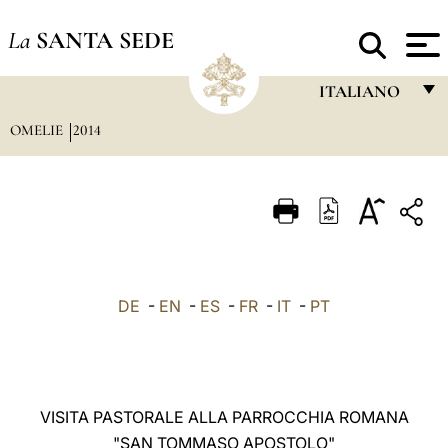
La
SANTA SEDE
ITALIANO
OMELIE
2014
FRANÇAIS
ENGLISH
ITALIANO
PORTUGUÊS
ESPAÑOL
DE
-
EN
-
ES
-
FR
-
IT
-
PT
DEUTSCH
POLSKI
العربيّة
VISITA PASTORALE ALLA PARROCCHIA ROMANA
"SAN TOMMASO APOSTOLO"
中文