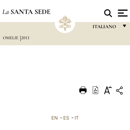
La
SANTA SEDE
ITALIANO
OMELIE
2013
FRANÇAIS
ENGLISH
ITALIANO
PORTUGUÊS
ESPAÑOL
DEUTSCH
POLSKI
العربيّة
EN
-
ES
-
IT
中文