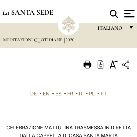
La
SANTA SEDE
ITALIANO
MEDITAZIONI QUOTIDIANE
2020
FRANÇAIS
ENGLISH
ITALIANO
PORTUGUÊS
ESPAÑOL
DE
-
EN
-
ES
-
FR
-
IT
-
PL
-
PT
DEUTSCH
POLSKI
العربيّة
CELEBRAZIONE MATTUTINA TRASMESSA IN DIRETTA
DALLA CAPPELLA DI CASA SANTA MARTA
中文