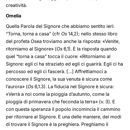
creatività.
Omelia
Quella Parola del Signore che abbiamo sentito ieri:
“Torna, torna a casa” (cfr
Os
14,2); nello stesso libro
del profeta Osea troviamo anche la risposta: «Venite,
ritorniamo al Signore» (
Os
6,1). È la risposta quando
quel “torna a casa” tocca il cuore: «Ritorniamo al
Signore: egli ci ha straziato ed egli ci guarirà. Egli ci ha
percosso ed egli ci fascerà. […] Affrettiamoci a
conoscere il Signore, la sua venuta è sicura come
l’aurora» (
Os
6,1.3). La fiducia nel Signore è sicura:
«Verrà a noi come la pioggia d’autunno, come la
pioggia di primavera che feconda la terra» (v. 3). E
con questa speranza il popolo incomincia il cammino
per ritornare al Signore. E una delle maniere, dei modi
di trovare il Signore è la preghiera. Preghiamo il