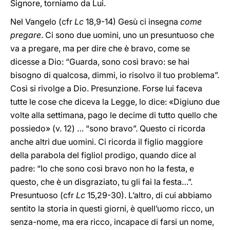
Signore, torniamo da Lui.
Nel Vangelo (cfr
Lc
18,9-14) Gesù ci insegna
come
pregare
. Ci sono due uomini, uno un presuntuoso che
va a pregare, ma per dire che è bravo, come se
dicesse a Dio: “Guarda, sono così bravo: se hai
bisogno di qualcosa, dimmi, io risolvo il tuo problema”.
Così si rivolge a Dio. Presunzione. Forse lui faceva
tutte le cose che diceva la Legge, lo dice: «Digiuno due
volte alla settimana, pago le decime di tutto quello che
possiedo» (v. 12) … “sono bravo”. Questo ci ricorda
anche altri due uomini. Ci ricorda il figlio maggiore
della parabola del figliol prodigo, quando dice al
padre: “Io che sono così bravo non ho la festa, e
questo, che è un disgraziato, tu gli fai la festa…”.
Presuntuoso (cfr
Lc
15,29-30). L’altro, di cui abbiamo
sentito la storia in questi giorni, è quell’uomo ricco, un
senza-nome, ma era ricco, incapace di farsi un nome,