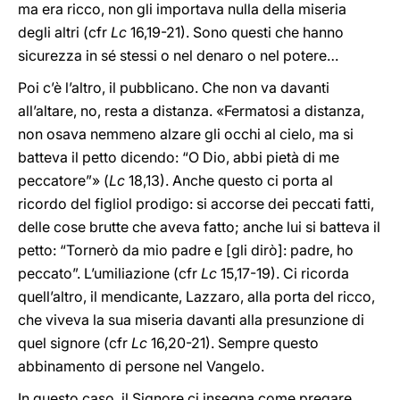
ma era ricco, non gli importava nulla della miseria
degli altri (cfr
Lc
16,19-21). Sono questi che hanno
sicurezza in sé stessi o nel denaro o nel potere…
Poi c’è l’altro, il pubblicano. Che non va davanti
all’altare, no, resta a distanza. «Fermatosi a distanza,
non osava nemmeno alzare gli occhi al cielo, ma si
batteva il petto dicendo: “O Dio, abbi pietà di me
peccatore”» (
Lc
18,13). Anche questo ci porta al
ricordo del figliol prodigo: si accorse dei peccati fatti,
delle cose brutte che aveva fatto; anche lui si batteva il
petto: “Tornerò da mio padre e [gli dirò]: padre, ho
peccato”. L’umiliazione (cfr
Lc
15,17-19). Ci ricorda
quell’altro, il mendicante, Lazzaro, alla porta del ricco,
che viveva la sua miseria davanti alla presunzione di
quel signore (cfr
Lc
16,20-21). Sempre questo
abbinamento di persone nel Vangelo.
In questo caso, il Signore ci insegna come pregare,