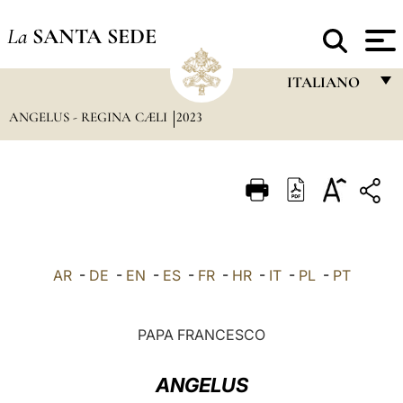
La
SANTA SEDE
ITALIANO
ANGELUS - REGINA CÆLI
2023
FRANÇAIS
ENGLISH
ITALIANO
PORTUGUÊS
ESPAÑOL
AR
-
DE
-
EN
-
ES
-
FR
-
HR
-
IT
-
PL
-
PT
DEUTSCH
POLSKI
PAPA FRANCESCO
العربيّة
ANGELUS
中文