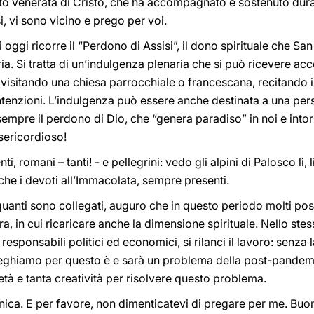
nto venerata di Cristo, che ha accompagnato e sostenuto duran
i, vi sono vicino e prego per voi.
i oggi ricorre il “Perdono di Assisi”, il dono spirituale che 
ia. Si tratta di un’indulgenza plenaria che si può ricevere ac
 visitando una chiesa parrocchiale o francescana, recitando i
intenzioni. L’indulgenza può essere anche destinata a una pe
sempre il perdono di Dio, che “genera paradiso” in noi e int
sericordioso!
i, romani – tanti! - e pellegrini: vedo gli alpini di Palosco lì, li
nche i devoti all’Immacolata, sempre presenti.
i quanti sono collegati, auguro che in questo periodo molti p
ura, in cui ricaricare anche la dimensione spirituale. Nello s
responsabili politici ed economici, si rilanci il lavoro: senza 
eghiamo per questo è e sarà un problema della post-pandemi
ietà e tanta creatività per risolvere questo problema.
ica. E per favore, non dimenticatevi di pregare per me. Buon