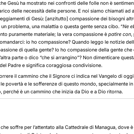
he Gesù ha mostrato nei confronti delle folle non è sentime
arico delle necessità delle persone. E noi siamo chiamati ad 
tteggiamenti di Gesù: [anzitutto] compassione dei bisogni altr
un problema, una malattia o questa gente senza cibo. “
Ne e
nto puramente materiale; la vera compassione è
patire con
,
 domandarci: io ho compassione? Quando leggo le notizie dell
assione di quella gente? Io ho compassione della gente che 
’altra parte o dico “che si arrangino”? Non dimenticare ques
del Padre e significa coraggiosa condivisione.
orrere il cammino che il Signore ci indica nel Vangelo di oggi. 
e le povertà e le sofferenze di questo mondo, specialmente 
o, perché è un cammino che inizia da Dio e a Dio ritorna.
che soffre per l’attentato alla Cattedrale di Managua, dove è