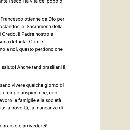
te i secoli la vita del popolo
San Francesco ottenne da Dio per
costandosi ai Sacramenti della
l Credo, il Padre nostro e
rsona defunta. Com’è
orno a noi, questo perdono che
 saluto! Anche tanti brasiliani lì,
ossano vivere qualche giorno di
tesso tempo auspico che, con
lavoro le famiglie e la società
a: la povertà, la mancanza di
 pranzo e arrivederci!