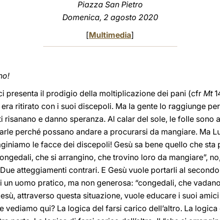
Piazza San Pietro
Domenica, 2 agosto 2020
[
Multimedia
]
no!
i presenta il prodigio della moltiplicazione dei pani (cfr
Mt
14
ra ritirato con i suoi discepoli. Ma la gente lo raggiunge per 
sti risanano e danno speranza. Al calar del sole, le folle sono a
darle perché possano andare a procurarsi da mangiare. Ma Lui
giniamo le facce dei discepoli! Gesù sa bene quello che sta 
ongedali, che si arrangino, che trovino loro da mangiare”, no,
Due atteggiamenti contrari. E Gesù vuole portarli al secondo
i un uomo pratico, ma non generosa: “congedali, che vadano a
ù, attraverso questa situazione, vuole educare i suoi amici di
he vediamo qui? La logica del farsi carico dell’altro. La logica