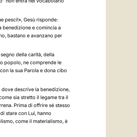
ino” non entra nel vocabolario
e pesci!», Gesù risponde:
a la benedizione e comincia a
cono, bastano e avanzano per
egno della carità, della
 suo popolo, ne comprende le
 con la sua Parola e dona cibo
là dove descrive la benedizione,
come sia stretto il legame tra il
rrena. Prima di offrire sé stesso
di stare con Lui, hanno
alismo, come il materialismo, è