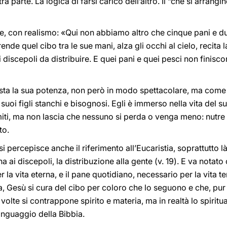
a parte. La logica di farsi carico dell’altro. Il “che si arrang
, con realismo: «Qui non abbiamo altro che cinque pani e du
rende quel cibo tra le sue mani, alza gli occhi al cielo, recit
i discepoli da distribuire. E quei pani e quei pesci non finis
a la sua potenza, non però in modo spettacolare, ma come s
 suoi figli stanchi e bisognosi. Egli è immerso nella vita del
iti, ma non lascia che nessuno si perda o venga meno: nutre
to.
i percepisce anche il riferimento all’Eucaristia, soprattutto 
 ai discepoli, la distribuzione alla gente (v. 19). E va notato 
 la vita eterna, e il pane quotidiano, necessario per la vita te
 Gesù si cura del cibo per coloro che lo seguono e che, pur 
volte si contrappone spirito e materia, ma in realtà lo spiritu
linguaggio della Bibbia.