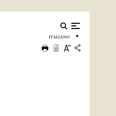
ITALIANO
FRANÇAIS
ENGLISH
ITALIANO
PORTUGUÊS
ESPAÑOL
DEUTSCH
POLSKI