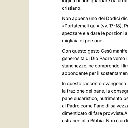
logica di non guardare da un’altr
cristiano.
Non appena uno dei Dodici dice
«Portatemeli qui» (vv. 17-18). P
spezzare e a dare le porzioni a
migliaia di persone.
Con questo gesto Gesù manifest
generosità di Dio Padre verso i
stanchezze, ne comprende i lim
abbondante per il sostentamen
In questo racconto evangelico s
la frazione del pane, la consegna
pane eucaristico, nutrimento per
al Padre come Pane di salvezza,
dimenticato di fare provviste.A 
estraneo alla Bibbia. Non è un 