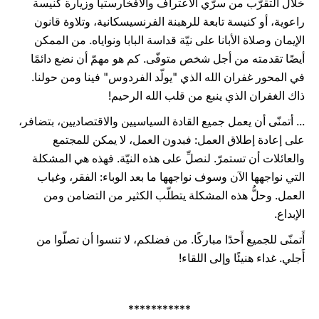
خلال التقرّب من سرَّي الاعتراف والافخارستيا وزيارة كنيسة
راعوية، أو كنيسة تابعة للرهبنة الفرنسيسكانية، وتلاوة قانون
الإيمان وصلاة الأبانا على نيّة قداسة البابا ونواياه. من الممكن
أيضًا تقدمته من أجل شخص متوفّى. كم هو مهمّ أن نضع دائمًا
في المحور غفران الله الذي "يولّد الفردوس" فينا ومن حولنا.
ذاك الغفران الذي ينبع من قلب الله الرحيم!
... أتمنّى أن يعمل جميع القادة السياسيين والاقتصاديين، بتضافر،
على إعادة إطلاق العمل: فبدون العمل، لا يمكن للمجتمع
والعائلات أن تستمرّ. لنصلِّ على هذه النيّة. فهذه هي المشكلة
التي نواجهها الآن وسوف نواجهها ما بعد الوباء: الفقر، وغياب
العمل. وحلُّ هذه المشكلة يتطلّب الكثير من التضامن ومن
الإبداع.
أَتمنّى للجميع أَحدًا مباركًا. من فضلكم، لا تنسوا أن تصلّوا من
أَجلي. غداء هنيئًا وإلى اللقاء!
***********