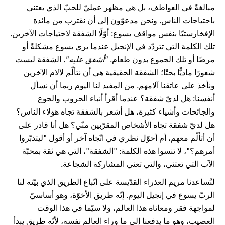
مبالغةً في العواطف، بل هي مظهر عمليّ للحبّ الذي يعتني
باحتياجات الناس. ونحن مدعوّون إلى أن نقترب من مائدة
الإفخارستيّا بنفس مواقف يسوع: أوّلًا الشفقة لاحتياجات الآخرين.
تلك الكلمة التي تتردّد في الإنجيل عندما يرى يسوع مشكلةً أو
مرضًا أو تلك الجموع بدون طعام.
"أشفق عليه"
. الشفقة ليست
شعورًا ماديًّا بحتًا؛ الشفقة الحقيقية هي أن نتألّم لآلام الآخرين
ونأخذ على عاتقنا آلامهم. من المفيد لنا اليوم ربما أن نسأل
أنفسنا: هل لديّ شفقة؟ عندما أقرأ أنباء الحروب والجوع
والجائحات وأشياء كثيرة، هل أشعر بالشفقة تجاه هؤلاء الناس؟
هل لديّ شفقة تجاه الأشخاص المقرّبين منّي؟ هل أنا قادر على
أن أتألّم معهم، أم أحوّل نظري في اتّجاه آخر أو أقول "ليتدبّروا
أمرهم؟"، لا تنسوا هذه الكلمة: "الشفقة"، التي هي ثقة بمحبّة
الآب التي تعتني، والتي تعني المشاركة الشجاعة.
لتُساعدنا مريم العذراء القدّيسة على اتّباع الطريق الذي بيّنه لنا
الربّ يسوع في إنجيل اليوم. إنّه طريق الأخوّة، وهو أساسيّ
لمواجهة فقر ومعاناة هذا العالم، ولا سيّما في هذا الوقت
العصيب، وهو ما يدفعنا إلى ما وراء العالم نفسه، لأنّه طريق يبدأ