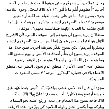
رجال عمليّون، أن يصرفَهم حتى يذهبوا للبحث عن طعام. لكنه
أجاب: "أَعطوهم أَنتُم ما يأكُلون" (الآية 16). لنتخيّل وجوه التلاميذ!
يعرف يسوع جيدًا ما هو على وشك القيام به، لكنه أراد تغيير
موقفهم: لا تقولوا "اصرِفهم لِيَذهَبوا ويتدبّروا أمرهم"، لا، بل "ما
الذي تقدّمه لنا العناية الإلهية فنتقاسمه معهم؟". موقفان
متضادّان. يريد يسوع أن يقودهم إلى الموقف الثاني، لأن الاقتراح
الأوّل هو اقتراح شخص عمليّ إنما ليس بسخيّ: "اصرِفهم لِيَذهَبوا
ويتدبّروا أمرهم". لكن يسوع يفكّر بطريقة أخرى. فمن خلال هذا
الموقف، يريد يسوع أن يعلِّم أصدقاءه الأمس واليوم منطقَ الله.
وما هو منطق الله الذي نراه هنا؟ وهو منطق الاهتمام بغيرنا.
منطق عدم "غسل الأيدي"، منطق عدم تحويل النظر عنه. منطق
الاعتناء بالآخر. فعبارة "ليتدبّروا أمرهم" لا تنتمي للمفردات
المسيحيّة.
مجرّد أن قال أحد الاثني عشر، بواقعيّة إنّه: "لَيس عِندَنا هَهُنا غَيرُ
خَمسَةِ أَرغِفةٍ وسَمَكَتَيْن"، أجاب يسوع: "علَيَّ بِها" (الآيات 17-
18). فأخذ يسوع هذا الطعام في يديه، ورفع عينيه نحو السماء،
وباركه وبدأ بكسر الخبز وناوله التلاميذ كي يوزّعوه. هذه الأرغفة