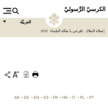
الكرسيّ الرَّسوليّ
العربيَّة
صلاة الملاك - إفرحي يا ملكة السّماء
2020
FRANÇAIS
ENGLISH
ITALIANO
PORTUGUÊS
ESPAÑOL
DEUTSCH
POLSKI
PT
-
PL
-
IT
-
HR
-
FR
-
ES
-
EN
-
DE
العربيّة
-
AR
中文