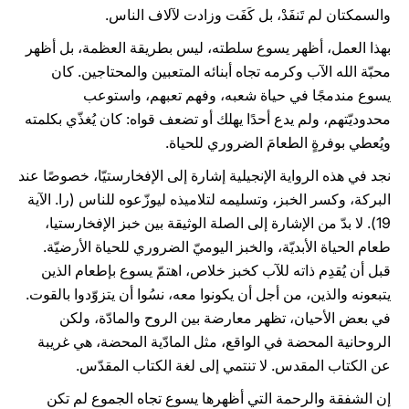
والسمكتان لم تَنفَدْ، بل كَفَت وزادت لآلاف الناس.
بهذا العمل، أظهر يسوع سلطته، ليس بطريقة العظمة، بل أظهر
محبّة الله الآب وكرمه تجاه أبنائه المتعبين والمحتاجين. كان
يسوع مندمجًا في حياة شعبه، وفهم تعبهم، واستوعب
محدوديّتهم، ولم يدع أحدًا يهلك أو تضعف قواه: كان يُغذّي بكلمته
ويُعطي بوفرةٍ الطعامَ الضروري للحياة.
نجد في هذه الرواية الإنجيلية إشارة إلى الإفخارستيّا، خصوصًا عند
البركة، وكسر الخبز، وتسليمه لتلاميذه ليوزّعوه للناس (را. الآية
19). لا بدّ من الإشارة إلى الصلة الوثيقة بين خبز الإفخارستيا،
طعام الحياة الأبديّة، والخبز اليوميّ الضروري للحياة الأرضيّة.
قبل أن يُقدِم ذاته للآب كخبز خلاص، اهتمّ يسوع بإطعام الذين
يتبعونه والذين، من أجل أن يكونوا معه، نسُوا أن يتزوّدوا بالقوت.
في بعض الأحيان، تظهر معارضة بين الروح والمادّة، ولكن
الروحانية المحضة في الواقع، مثل المادّية المحضة، هي غريبة
عن الكتاب المقدس. لا تنتمي إلى لغة الكتاب المقدّس.
إن الشفقة والرحمة التي أظهرها يسوع تجاه الجموع لم تكن