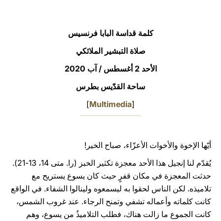
LATINE
كلمة قداسة البابا فرنسيس
صلاة التبشير الملائكي
الأحد 2 أغسطس / آب 2020
ساحة القدّيس بطرس
]
Multimedia
[
أيّها الإخوة والأخوات الأعزّاء، صباح الخير!
يُقدّم لنا إنجيل هذا الأحد معجزة تكثير الخبز (را. متى 14، 13-21).
حدثت المعجزة في مكان قفرٍ حيث كان يسوع يستريح مع
تلاميذه. لكن الناس لحقوا به ليسمعوه ولينالوا الشفاء. في الواقع
كانت كلماته وأعماله تشفي وتمنح الرجاء. عند غروب الشمس،
كانت الجموع ما زالت هناك، فطلب التلاميذُ من يسوع، وهم