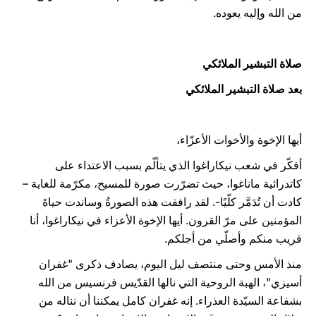
من الله وإليه يعوده.
صلاة التبشير الملائكي
بعد صلاة التبشير الملائكي
أيها الإخوة والأخوات الأعزّاء،
أفكّر في شعب نيكاراغوا الذي يتألّم بسبب الاعتداء على
كاتدرائية ماناغوا، حيث تضرّرت صورة للمسيح، مكرّمة للغاية –
كادت أن تُدَمَّر كلّيًا-. لقد رافقت هذه الصورةُ وساندت حياةَ
المؤمنين على مرّ القرون. أيها الإخوة الأعزاء في نيكاراغوا، أنا
قريب منكم وأصلّي من أجلكم.
منذ الأمس وحتى منتصف ليل اليوم، يصادف ذكرى "غفران
أسيزي"، الهبة الروحية التي نالها القدّيس فرنسيس من الله
بشفاعة السيّدة العذراء. إنه غفران كامل يمكننا أن نناله من