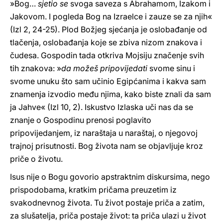
»Bog…
sjetio se
svoga saveza s Abrahamom, Izakom i
Jakovom. I pogleda Bog na Izraelce i zauze se za njih«
(Izl 2, 24-25). Plod Božjeg sjećanja je oslobađanje od
tlačenja, oslobađanja koje se zbiva nizom znakova i
čudesa. Gospodin tada otkriva Mojsiju značenje svih
tih znakova: »
da možeš pripovijedati
svome sinu i
svome unuku što sam učinio Egipćanima i kakva sam
znamenja izvodio među njima, kako biste znali da sam
ja Jahve« (Izl 10, 2). Iskustvo Izlaska uči nas da se
znanje o Gospodinu prenosi poglavito
pripovijedanjem, iz naraštaja u naraštaj, o njegovoj
trajnoj prisutnosti. Bog života nam se objavljuje kroz
priče o životu.
Isus nije o Bogu govorio apstraktnim diskursima, nego
prispodobama, kratkim pričama preuzetim iz
svakodnevnog života. Tu život postaje priča a zatim,
za slušatelja, priča postaje život: ta priča ulazi u život