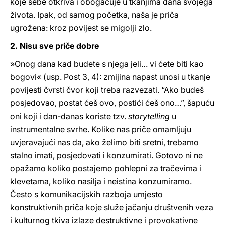
koje sebe otkriva i obogaćuje u tkanjima danâ svojega
života. Ipak, od samog početka, naša je priča
ugrožena: kroz povijest se migolji zlo.
2. Nisu sve priče dobre
»Onog dana kad budete s njega jeli… vi ćete biti kao
bogovi« (usp. Post 3, 4): zmijina napast unosi u tkanje
povijesti čvrsti čvor koji treba razvezati. “Ako budeš
posjedovao, postat ćeš ovo, postići ćeš ono…”, šapuću
oni koji i dan-danas koriste tzv.
storytelling
u
instrumentalne svrhe. Kolike nas priče omamljuju
uvjeravajući nas da, ako želimo biti sretni, trebamo
stalno imati, posjedovati i konzumirati. Gotovo ni ne
opažamo koliko postajemo pohlepni za tračevima i
klevetama, koliko nasilja i neistina konzumiramo.
Često s komunikacijskih razboja umjesto
konstruktivnih priča koje služe jačanju društvenih veza
i kulturnog tkiva izlaze destruktivne i provokativne