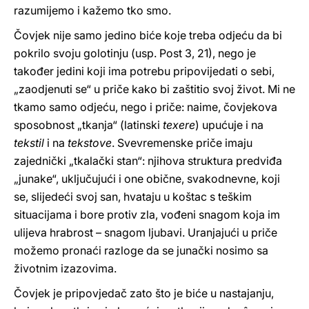
razumijemo i kažemo tko smo.
Čovjek nije samo jedino biće koje treba odjeću da bi
pokrilo svoju golotinju (usp. Post 3, 21), nego je
također jedini koji ima potrebu pripovijedati o sebi,
„zaodjenuti se“ u priče kako bi zaštitio svoj život. Mi ne
tkamo samo odjeću, nego i priče: naime, čovjekova
sposobnost „tkanja“ (latinski
texere
) upućuje i na
tekstil
i na
tekstove
. Svevremenske priče imaju
zajednički „tkalački stan“: njihova struktura predviđa
„junake“, uključujući i one obične, svakodnevne, koji
se, slijedeći svoj san, hvataju u koštac s teškim
situacijama i bore protiv zla, vođeni snagom koja im
ulijeva hrabrost – snagom ljubavi. Uranjajući u priče
možemo pronaći razloge da se junački nosimo sa
životnim izazovima.
Čovjek je pripovjedač zato što je biće u nastajanju,