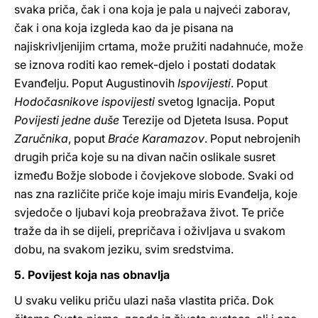
svaka priča, čak i ona koja je pala u najveći zaborav,
čak i ona koja izgleda kao da je pisana na
najiskrivljenijim crtama, može pružiti nadahnuće, može
se iznova roditi kao remek-djelo i postati dodatak
Evanđelju. Poput Augustinovih
Ispovijesti
. Poput
Hodočasnikove ispovijesti
svetog Ignacija. Poput
Povijesti jedne duše
Terezije od Djeteta Isusa. Poput
Zaručnika
, poput
Braće Karamazov
. Poput nebrojenih
drugih priča koje su na divan način oslikale susret
između Božje slobode i čovjekove slobode. Svaki od
nas zna različite priče koje imaju miris Evanđelja, koje
svjedoče o ljubavi koja preobražava život. Te priče
traže da ih se dijeli, prepričava i oživljava u svakom
dobu, na svakom jeziku, svim sredstvima.
5. Povijest koja nas obnavlja
U svaku veliku priču ulazi naša vlastita priča. Dok