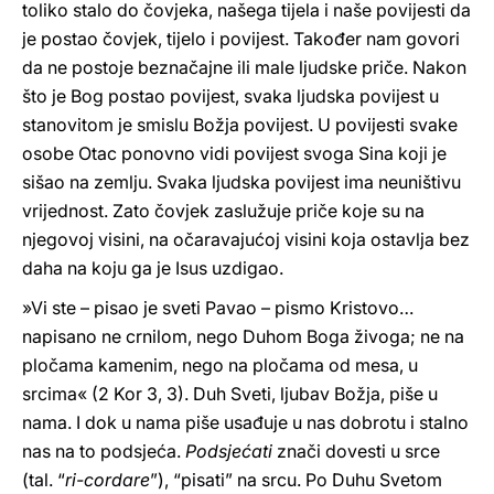
toliko stalo do čovjeka, našega tijela i naše povijesti da
je postao čovjek, tijelo i povijest. Također nam govori
da ne postoje beznačajne ili male ljudske priče. Nakon
što je Bog postao povijest, svaka ljudska povijest u
stanovitom je smislu Božja povijest. U povijesti svake
osobe Otac ponovno vidi povijest svoga Sina koji je
sišao na zemlju. Svaka ljudska povijest ima neuništivu
vrijednost. Zato čovjek zaslužuje priče koje su na
njegovoj visini, na očaravajućoj visini koja ostavlja bez
daha na koju ga je Isus uzdigao.
»Vi ste – pisao je sveti Pavao – pismo Kristovo…
napisano ne crnilom, nego Duhom Boga živoga; ne na
pločama kamenim, nego na pločama od mesa, u
srcima« (2 Kor 3, 3). Duh Sveti, ljubav Božja, piše u
nama. I dok u nama piše usađuje u nas dobrotu i stalno
nas na to podsjeća.
Podsjećati
znači dovesti u srce
(tal. “
ri-cordare
”), “pisati” na srcu. Po Duhu Svetom