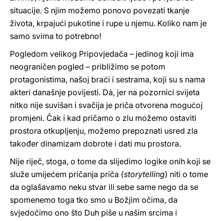
situacije. S njim možemo ponovo povezati tkanje
života, krpajući pukotine i rupe u njemu. Koliko nam je
samo svima to potrebno!
Pogledom velikog Pripovjedača – jedinog koji ima
neograničen pogled – približimo se potom
protagonistima, našoj braći i sestrama, koji su s nama
akteri današnje povijesti. Dà, jer na pozornici svijeta
nitko nije suvišan i svačija je priča otvorena mogućoj
promjeni. Čak i kad pričamo o zlu možemo ostaviti
prostora otkupljenju, možemo prepoznati usred zla
također dinamizam dobrote i dati mu prostora.
Nije riječ, stoga, o tome da slijedimo logike onih koji se
služe umijećem pričanja priča (
storytelling
) niti o tome
da oglašavamo neku stvar ili sebe same nego da se
spomenemo toga tko smo u Božjim očima, da
svjedočimo ono što Duh piše u našim srcima i