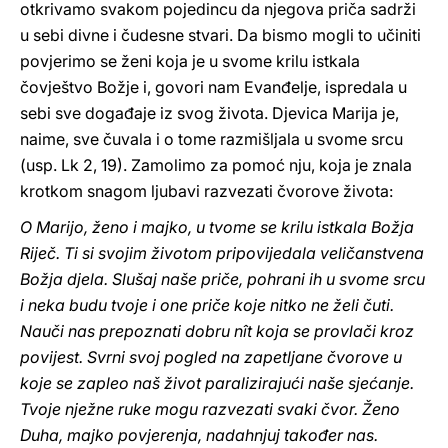
otkrivamo svakom pojedincu da njegova priča sadrži
u sebi divne i čudesne stvari. Da bismo mogli to učiniti
povjerimo se ženi koja je u svome krilu istkala
čovještvo Božje i, govori nam Evanđelje, ispredala u
sebi sve događaje iz svog života. Djevica Marija je,
naime, sve čuvala i o tome razmišljala u svome srcu
(usp. Lk 2, 19). Zamolimo za pomoć nju, koja je znala
krotkom snagom ljubavi razvezati čvorove života:
O Marijo, ženo i majko, u tvome se krilu istkala Božja
Riječ. Ti si svojim životom pripovijedala veličanstvena
Božja djela. Slušaj naše priče, pohrani ih u svome srcu
i neka budu tvoje i one priče koje nitko ne želi čuti.
Nauči nas prepoznati dobru nît koja se provlači kroz
povijest. Svrni svoj pogled na zapetljane čvorove u
koje se zapleo naš život paralizirajući naše sjećanje.
Tvoje nježne ruke mogu razvezati svaki čvor. Ženo
Duha, majko povjerenja, nadahnjuj također nas.