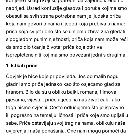
korijene i snagu koji su potrebni da zajedno krenemo
naprijed. Usred konfuzije glasova i poruka kojima smo
obasuti sa svih strana potrebna nam je ljudska priča
koja nam govori o nama i ljepoti koja prebiva u nama;
priča koja svijet i ono što se u njemu zbiva zna gledati
s pogledom punim nježnosti; priča koja nam može reći
da smo dio tkanja života; priča koja otkriva
isprepletene niti kojima smo povezani jedni s drugima.
1. Istkati priče
Čovjek je biće koje pripovijeda. Još od malih nogu
gladni smo priča jednako kao što osjećamo glad za
hranom. Bilo da su u obliku bajki, romana, filmova,
pjesama, vijesti… priče utječu na naš život čak i ako
toga nismo svjesni. Često odlučujemo što je ispravno
ili pogrešno na temelju ličnosti i priča koje smo upijali u
sebe. Priče ostavljaju svoj trag na nama, oblikuju naša
uvjerenja i naša ponašanja. One nam mogu pomoći da