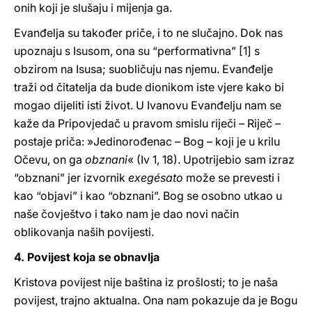
onih koji je slušaju i mijenja ga.
Evanđelja su također priče, i to ne slučajno. Dok nas
upoznaju s Isusom, ona su “performativna” [1] s
obzirom na Isusa; suobličuju nas njemu. Evanđelje
traži od čitatelja da bude dionikom iste vjere kako bi
mogao dijeliti isti život. U Ivanovu Evanđelju nam se
kaže da Pripovjedač u pravom smislu riječi – Riječ –
postaje priča: »Jedinorođenac – Bog – koji je u krilu
Očevu, on ga
obznani
« (Iv 1, 18). Upotrijebio sam izraz
“obznani” jer izvornik
exegésato
može se prevesti i
kao “objavi” i kao “obznani”. Bog se osobno utkao u
naše čovještvo i tako nam je dao novi način
oblikovanja naših povijesti.
4. Povijest koja se obnavlja
Kristova povijest nije baština iz prošlosti; to je naša
povijest, trajno aktualna. Ona nam pokazuje da je Bogu