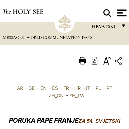
The
HOLY SEE
HRVATSKI
MESSAGES
WORLD COMMUNICATION DAYS
FRANÇAIS
ENGLISH
ITALIANO
PORTUGUÊS
ESPAÑOL
AR
-
DE
-
EN
-
ES
-
FR
-
HR
-
IT
-
PL
-
PT
DEUTSCH
-
ZH_CN
-
ZH_TW
POLSKI
العربيّة
PORUKA PAPE FRANJE
ZA 54. SVJETSKI
中文