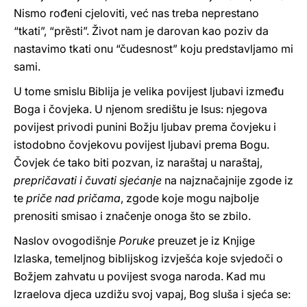
Nismo rođeni cjeloviti, već nas treba neprestano
“tkati”, “prȅsti”. Život nam je darovan kao poziv da
nastavimo tkati onu “čudesnost” koju predstavljamo mi
sami.
U tome smislu Biblija je velika povijest ljubavi između
Boga i čovjeka. U njenom središtu je Isus: njegova
povijest privodi punini Božju ljubav prema čovjeku i
istodobno čovjekovu povijest ljubavi prema Bogu.
Čovjek će tako biti pozvan, iz naraštaj u naraštaj,
prepričavati i čuvati sjećanje
na najznačajnije zgode iz
te
priče nad pričama
, zgode koje mogu najbolje
prenositi smisao i značenje onoga što se zbilo.
Naslov ovogodišnje
Poruke
preuzet je iz Knjige
Izlaska, temeljnog biblijskog izvješća koje svjedoči o
Božjem zahvatu u povijest svoga naroda. Kad mu
Izraelova djeca uzdižu svoj vapaj, Bog sluša i sjeća se: