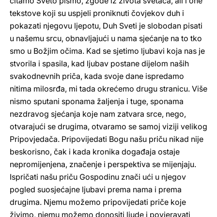
čitamo Sveto pismo, zgode iz života svetaca, ali i one
tekstove koji su uspjeli proniknuti čovjekov duh i
pokazati njegovu ljepotu, Duh Sveti je slobodan pisati
u našemu srcu, obnavljajući u nama sjećanje na to tko
smo u Božjim očima. Kad se sjetimo ljubavi koja nas je
stvorila i spasila, kad ljubav postane dijelom naših
svakodnevnih priča, kada svoje dane ispredamo
nitima milosrđa, mi tada okrećemo drugu stranicu. Više
nismo sputani sponama žaljenja i tuge, sponama
nezdravog sjećanja koje nam zatvara srce, nego,
otvarajući se drugima, otvaramo se samoj viziji velikog
Pripovjedača. Pripovijedati Bogu našu priču nikad nije
beskorisno, čak i kada kronika događaja ostaje
nepromijenjena, značenje i perspektiva se mijenjaju.
Ispričati našu priču Gospodinu znači ući u njegov
pogled suosjećajne ljubavi prema nama i prema
drugima. Njemu možemo pripovijedati priče koje
živimo, njemu možemo donositi ljude i povjeravati