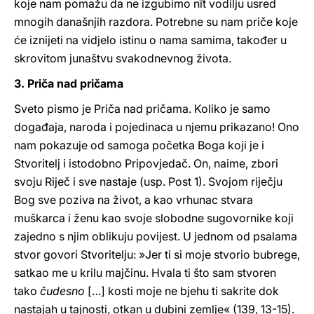
koje nam pomažu da ne izgubimo nît vodilju usred
mnogih današnjih razdora. Potrebne su nam priče koje
će iznijeti na vidjelo istinu o nama samima, također u
skrovitom junaštvu svakodnevnog života.
3. Priča nad pričama
Sveto pismo je Priča nad pričama. Koliko je samo
događaja, naroda i pojedinaca u njemu prikazano! Ono
nam pokazuje od samoga početka Boga koji je i
Stvoritelj i istodobno Pripovjedač. On, naime, zbori
svoju Riječ i sve nastaje (usp. Post 1). Svojom riječju
Bog sve poziva na život, a kao vrhunac stvara
muškarca i ženu kao svoje slobodne sugovornike koji
zajedno s njim oblikuju povijest. U jednom od psalama
stvor govori Stvoritelju: »Jer ti si moje stvorio bubrege,
satkao me u krilu majčinu. Hvala ti što sam stvoren
tako
čudesno
[…] kosti moje ne bjehu ti sakrite dok
nastajah u tajnosti, otkan u dubini zemlje« (139, 13-15).