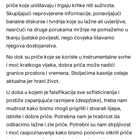
priče koje uništavaju i trgaju krhke niti suživota.
Skupljajući neprovjerene informacije, ponavljajući
banalne diskurse i tvrdnje koje su lažne ali uvjerljive,
nasrćući na druge porukama mržnje ne pomažemo u
tkanju ljudske povijesti, nego čovjeka lišavamo
njegova dostojanstva.
No dok su priče koje se koriste u instrumentalne svrhe
i moć kratkoga vijeka, dobra priča može nadići
granice prostora i vremena. Stoljećima kasnije ostaje
aktualna jer hrani život.
U doba u kojem je falsifikacija sve sofisticiranija i
postiže zapanjujuće razmjere (
deepfake
), treba nam
mudrost kako bismo mogli prigrliti i stvarati lijepe,
istinite i dobre priče. Potrebna nam je hrabrost da
odbacimo lažne i zle priče. Potrebni su nam strpljivost
i moć raspoznavanja kako bismo ponovno otkrili priče