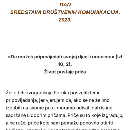
DAN
LATINE
SREDSTAVA DRUŠTVENIH KOMUNIKACIJA,
2020.
«Da možeš pripovijedati svojoj djeci i unucima» (Izl
10, 2).
Život postaje priča
Želio bih ovogodišnju Poruku posvetiti temi
pripovijedanja, jer vjerujem da, ako se ne želimo
izgubiti na svome putu, moramo udisati dah istine
sadržane u dobrim pričama. Priče su to koje izgrađuju,
a ne ruše; priče koje nam pomažu ponovno otkriti