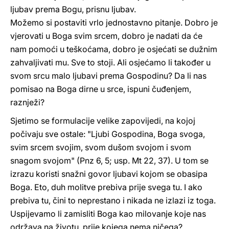
ljubav prema Bogu, prisnu ljubav.
Možemo si postaviti vrlo jednostavno pitanje. Dobro je
vjerovati u Boga svim srcem, dobro je nadati da će
nam pomoći u teškoćama, dobro je osjećati se dužnim
zahvaljivati mu. Sve to stoji. Ali osjećamo li također u
svom srcu malo ljubavi prema Gospodinu? Da li nas
pomisao na Boga dirne u srce, ispuni čuđenjem,
raznježi?
Sjetimo se formulacije velike zapovijedi, na kojoj
počivaju sve ostale: "Ljubi Gospodina, Boga svoga,
svim srcem svojim, svom dušom svojom i svom
snagom svojom" (Pnz 6, 5; usp. Mt 22, 37). U tom se
izrazu koristi snažni govor ljubavi kojom se obasipa
Boga. Eto, duh molitve prebiva prije svega tu. I ako
prebiva tu, čini to neprestano i nikada ne izlazi iz toga.
Uspijevamo li zamisliti Boga kao milovanje koje nas
održava na životu, prije kojega nema ničega?