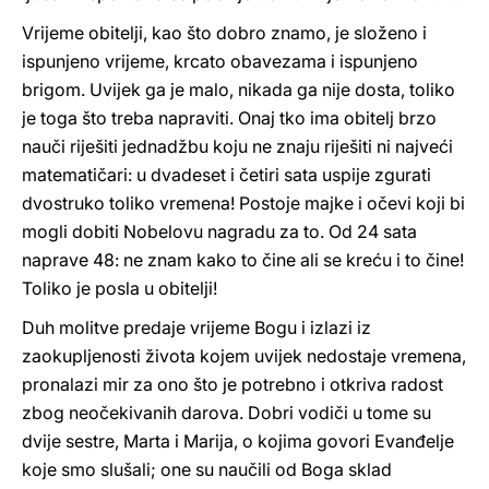
Vrijeme obitelji, kao što dobro znamo, je složeno i
ispunjeno vrijeme, krcato obavezama i ispunjeno
brigom. Uvijek ga je malo, nikada ga nije dosta, toliko
je toga što treba napraviti. Onaj tko ima obitelj brzo
nauči riješiti jednadžbu koju ne znaju riješiti ni najveći
matematičari: u dvadeset i četiri sata uspije zgurati
dvostruko toliko vremena! Postoje majke i očevi koji bi
mogli dobiti Nobelovu nagradu za to. Od 24 sata
naprave 48: ne znam kako to čine ali se kreću i to čine!
Toliko je posla u obitelji!
Duh molitve predaje vrijeme Bogu i izlazi iz
zaokupljenosti života kojem uvijek nedostaje vremena,
pronalazi mir za ono što je potrebno i otkriva radost
zbog neočekivanih darova. Dobri vodiči u tome su
dvije sestre, Marta i Marija, o kojima govori Evanđelje
koje smo slušali; one su naučili od Boga sklad