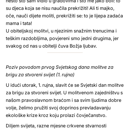
nešto što sam vidio u gradovima i što me jako boli: to
su djeca koja se nisu naučila prekrižiti! Ali ti majko,
oče, nauči dijete moliti, prekrižiti se: to je lijepa zadaća
mama i tata!
U obiteljskoj molitvi, u njezinim snažnim trenucima i
teškim razdobljima, povjereni smo jedni drugima, jer
svakog od nas u obitelji čuva Božja ljubav.
Poziv povodom prvog Svjetskog dana molitve za
brigu za stvoreni svijet (1. rujna)
U idući utorak, 1. rujna, slavit će se Svjetski dan molitve
za brigu za stvoreni svijet. U molitvenom zajedništvu s
našom pravoslavnom braćom i sa svim ljudima dobre
volje, želimo pružiti svoj doprinos prevladavanju
ekološke krize kroz koju prolazi čovječanstvo.
Diljem svijeta, razne mjesne crkvene stvarnosti