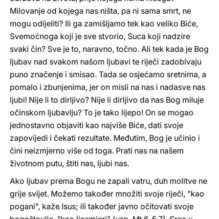
Milovanje od kojega nas ništa, pa ni sama smrt, ne
mogu odijeliti? Ili ga zamišljamo tek kao veliko Biće,
Svemoćnoga koji je sve stvorio, Suca koji nadzire
svaki čin? Sve je to, naravno, točno. Ali tek kada je Bog
ljubav nad svakom našom ljubavi te riječi zadobivaju
puno značenje i smisao. Tada se osjećamo sretnima, a
pomalo i zbunjenima, jer on misli na nas i nadasve nas
ljubi! Nije li to dirljivo? Nije li dirljivo da nas Bog miluje
očinskom ljubavlju? To je tako lijepo! On se mogao
jednostavno objaviti kao najviše Biće, dati svoje
zapovijedi i čekati rezultate. Međutim, Bog je učinio i
čini neizmjerno više od toga. Prati nas na našem
životnom putu, štiti nas, ljubi nas.
Ako ljubav prema Bogu ne zapali vatru, duh molitve ne
grije svijet. Možemo također množiti svoje riječi, "kao
pogani", kaže Isus; ili također javno očitovati svoje