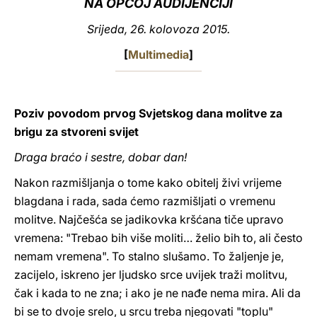
NA OPĆOJ AUDIJENCIJI
LATINE
Srijeda, 26. kolovoza 2015.
[
Multimedia
]
Poziv povodom prvog Svjetskog dana molitve za
brigu za stvoreni svijet
Draga braćo i sestre, dobar dan!
Nakon razmišljanja o tome kako obitelj živi vrijeme
blagdana i rada, sada ćemo razmišljati o vremenu
molitve. Najčešća se jadikovka kršćana tiče upravo
vremena: "Trebao bih više moliti… želio bih to, ali često
nemam vremena". To stalno slušamo. To žaljenje je,
zacijelo, iskreno jer ljudsko srce uvijek traži molitvu,
čak i kada to ne zna; i ako je ne nađe nema mira. Ali da
bi se to dvoje srelo, u srcu treba njegovati "toplu"