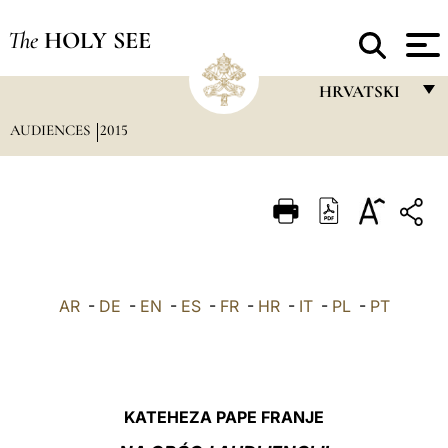
The
HOLY SEE
HRVATSKI
AUDIENCES
2015
FRANÇAIS
ENGLISH
ITALIANO
PORTUGUÊS
ESPAÑOL
AR
-
DE
-
EN
-
ES
-
FR
-
HR
-
IT
-
PL
-
PT
DEUTSCH
POLSKI
العربيّة
KATEHEZA PAPE FRANJE
中文