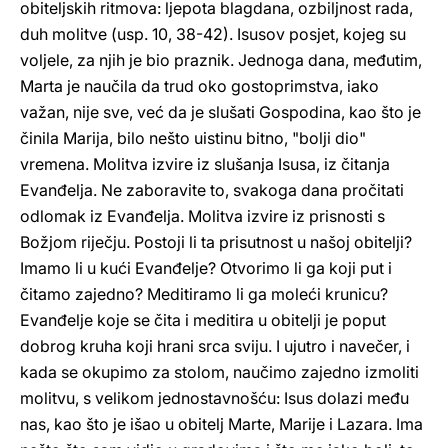
obiteljskih ritmova: ljepota blagdana, ozbiljnost rada,
duh molitve (usp. 10, 38-42). Isusov posjet, kojeg su
voljele, za njih je bio praznik. Jednoga dana, međutim,
Marta je naučila da trud oko gostoprimstva, iako
važan, nije sve, već da je slušati Gospodina, kao što je
činila Marija, bilo nešto uistinu bitno, "bolji dio"
vremena. Molitva izvire iz slušanja Isusa, iz čitanja
Evanđelja. Ne zaboravite to, svakoga dana pročitati
odlomak iz Evanđelja. Molitva izvire iz prisnosti s
Božjom riječju. Postoji li ta prisutnost u našoj obitelji?
Imamo li u kući Evanđelje? Otvorimo li ga koji put i
čitamo zajedno? Meditiramo li ga moleći krunicu?
Evanđelje koje se čita i meditira u obitelji je poput
dobrog kruha koji hrani srca sviju. I ujutro i navečer, i
kada se okupimo za stolom, naučimo zajedno izmoliti
molitvu, s velikom jednostavnošću: Isus dolazi među
nas, kao što je išao u obitelj Marte, Marije i Lazara. Ima