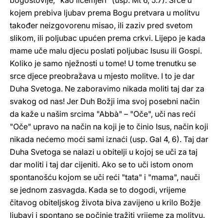
bogoštovlje, "kao licemjeri" (usp. Mt 6, 5.7). Srce u
kojem prebiva ljubav prema Bogu pretvara u molitvu
također neizgovorenu misao, ili zaziv pred svetom
slikom, ili poljubac upućen prema crkvi. Lijepo je kada
mame uče malu djecu poslati poljubac Isusu ili Gospi.
Koliko je samo nježnosti u tome! U tome trenutku se
srce djece preobražava u mjesto molitve. I to je dar
Duha Svetoga. Ne zaboravimo nikada moliti taj dar za
svakog od nas! Jer Duh Božji ima svoj posebni način
da kaže u našim srcima "Abbà" – "Oče", uči nas reći
"Oče" upravo na način na koji je to činio Isus, način koji
nikada nećemo moći sami iznaći (usp. Gal 4, 6). Taj dar
Duha Svetoga se nalazi u obitelji u kojoj se uči za taj
dar moliti i taj dar cijeniti. Ako se to uči istom onom
spontanošću kojom se uči reći "tata" i "mama", nauči
se jednom zasvagda. Kada se to dogodi, vrijeme
čitavog obiteljskog života biva zavijeno u krilo Božje
ljubavi i spontano se počinje tražiti vrijeme za molitvu.