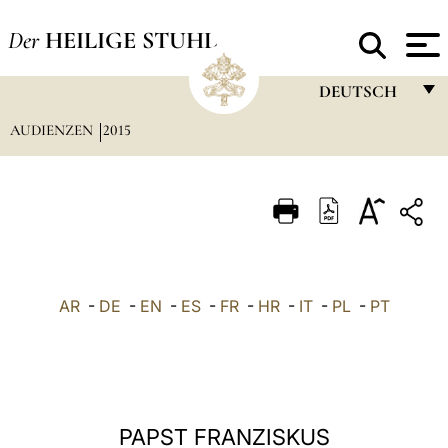
Der
HEILIGE STUHL
DEUTSCH
AUDIENZEN
2015
FRANÇAIS
ENGLISH
ITALIANO
PORTUGUÊS
ESPAÑOL
AR
-
DE
-
EN
-
ES
-
FR
-
HR
-
IT
-
PL
-
PT
DEUTSCH
POLSKI
العربيّة
PAPST FRANZISKUS
中文