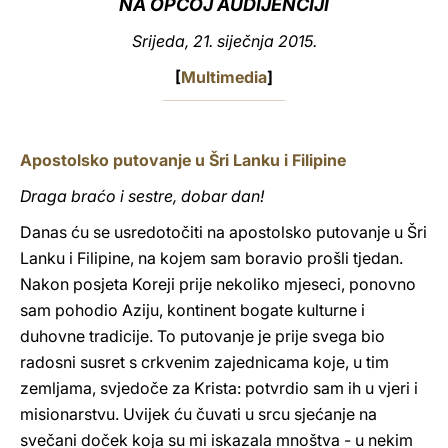
NA OPĆOJ AUDIJENCIJI
LATINE
Srijeda, 21. siječnja 2015.
[
Multimedia
]
Apostolsko putovanje u Šri Lanku i Filipine
Draga braćo i sestre, dobar dan!
Danas ću se usredotočiti na apostolsko putovanje u Šri
Lanku i Filipine, na kojem sam boravio prošli tjedan.
Nakon posjeta Koreji prije nekoliko mjeseci, ponovno
sam pohodio Aziju, kontinent bogate kulturne i
duhovne tradicije. To putovanje je prije svega bio
radosni susret s crkvenim zajednicama koje, u tim
zemljama, svjedoče za Krista: potvrdio sam ih u vjeri i
misionarstvu. Uvijek ću čuvati u srcu sjećanje na
svečani doček koja su mi iskazala mnoštva - u nekim