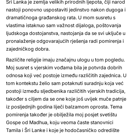
Šri Lanka je zemlja velikih prirodnih ljepota, čiji narod
nastoji ponovno uspostaviti jedinstvo nakon dugoga i
dramatičnoga građanskog rata. U mom susretu s
vlastima istaknuo sam važnost dijaloga, poštovanja
ljudskoga dostojanstva, nastojanja da se svi uključe u
pronalaženje odgovarajućih rješenja radi pomirenja i
zajedničkog dobra.
Različite religije imaju značajnu ulogu u tom pogledu.
Moj susret s vjerskim vođama bila je potvrda dobrih
odnosa koji već postoje između različitih zajednica. U
tom kontekstu želio sam potaknuti suradnju koja već
postoji između sljedbenika različitih vjerskih tradicija,
također s ciljem da se one koje još uvijek muče patnje
iz posljednjih godina liječi balzamom oprosta. Tema
pomirenja također je obilježila moj posjet svetištu
Gospe od Madhua, koju veoma časte stanovnici
Tamila i Šri Lanke i koje je hodočasničko odredište