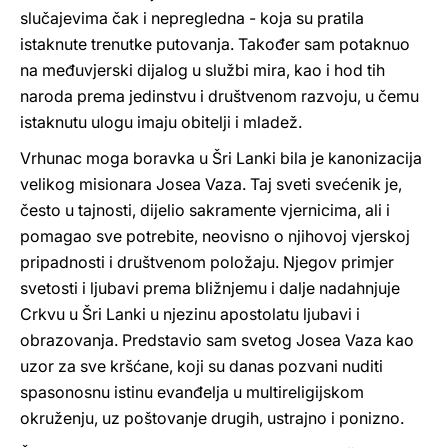
slučajevima čak i nepregledna - koja su pratila
istaknute trenutke putovanja. Također sam potaknuo
na međuvjerski dijalog u službi mira, kao i hod tih
naroda prema jedinstvu i društvenom razvoju, u čemu
istaknutu ulogu imaju obitelji i mladež.
Vrhunac moga boravka u Šri Lanki bila je kanonizacija
velikog misionara Josea Vaza. Taj sveti svećenik je,
često u tajnosti, dijelio sakramente vjernicima, ali i
pomagao sve potrebite, neovisno o njihovoj vjerskoj
pripadnosti i društvenom položaju. Njegov primjer
svetosti i ljubavi prema bližnjemu i dalje nadahnjuje
Crkvu u Šri Lanki u njezinu apostolatu ljubavi i
obrazovanja. Predstavio sam svetog Josea Vaza kao
uzor za sve kršćane, koji su danas pozvani nuditi
spasonosnu istinu evanđelja u multireligijskom
okruženju, uz poštovanje drugih, ustrajno i ponizno.