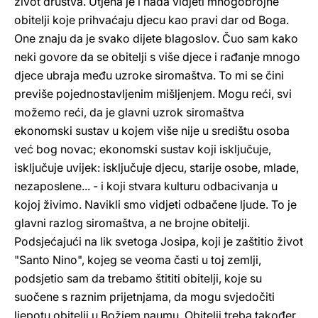
život društva. Utjeha je i nada vidjeti mnogobrojne
obitelji koje prihvaćaju djecu kao pravi dar od Boga.
One znaju da je svako dijete blagoslov. Čuo sam kako
neki govore da se obitelji s više djece i rađanje mnogo
djece ubraja među uzroke siromaštva. To mi se čini
previše pojednostavljenim mišljenjem. Mogu reći, svi
možemo reći, da je glavni uzrok siromaštva
ekonomski sustav u kojem više nije u središtu osoba
već bog novac; ekonomski sustav koji isključuje,
isključuje uvijek: isključuje djecu, starije osobe, mlade,
nezaposlene... - i koji stvara kulturu odbacivanja u
kojoj živimo. Navikli smo vidjeti odbačene ljude. To je
glavni razlog siromaštva, a ne brojne obitelji.
Podsjećajući na lik svetoga Josipa, koji je zaštitio život
"Santo Nino", kojeg se veoma časti u toj zemlji,
podsjetio sam da trebamo štititi obitelji, koje su
suočene s raznim prijetnjama, da mogu svjedočiti
ljepotu obitelji u Božjem naumu. Obitelji treba također