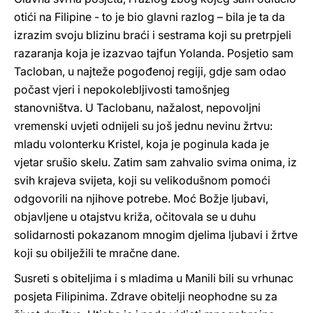
otići na Filipine - to je bio glavni razlog – bila je ta da
izrazim svoju blizinu braći i sestrama koji su pretrpjeli
razaranja koja je izazvao tajfun Yolanda. Posjetio sam
Tacloban, u najteže pogođenoj regiji, gdje sam odao
počast vjeri i nepokolebljivosti tamošnjeg
stanovništva. U Taclobanu, nažalost, nepovoljni
vremenski uvjeti odnijeli su još jednu nevinu žrtvu:
mladu volonterku Kristel, koja je poginula kada je
vjetar srušio skelu. Zatim sam zahvalio svima onima, iz
svih krajeva svijeta, koji su velikodušnom pomoći
odgovorili na njihove potrebe. Moć Božje ljubavi,
objavljene u otajstvu križa, očitovala se u duhu
solidarnosti pokazanom mnogim djelima ljubavi i žrtve
koji su obilježili te mračne dane.
Susreti s obiteljima i s mladima u Manili bili su vrhunac
posjeta Filipinima. Zdrave obitelji neophodne su za