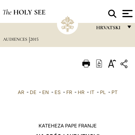
The
HOLY SEE
HRVATSKI
AUDIENCES
2015
FRANÇAIS
ENGLISH
ITALIANO
PORTUGUÊS
ESPAÑOL
AR
-
DE
-
EN
-
ES
-
FR
-
HR
-
IT
-
PL
-
PT
DEUTSCH
POLSKI
العربيّة
KATEHEZA PAPE FRANJE
中文