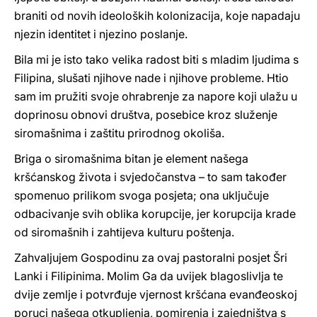
braniti od novih ideoloških kolonizacija, koje napadaju
njezin identitet i njezino poslanje.
Bila mi je isto tako velika radost biti s mladim ljudima s
Filipina, slušati njihove nade i njihove probleme. Htio
sam im pružiti svoje ohrabrenje za napore koji ulažu u
doprinosu obnovi društva, posebice kroz služenje
siromašnima i zaštitu prirodnog okoliša.
Briga o siromašnima bitan je element našega
kršćanskog života i svjedočanstva – to sam također
spomenuo prilikom svoga posjeta; ona uključuje
odbacivanje svih oblika korupcije, jer korupcija krade
od siromašnih i zahtijeva kulturu poštenja.
Zahvaljujem Gospodinu za ovaj pastoralni posjet Šri
Lanki i Filipinima. Molim Ga da uvijek blagoslivlja te
dvije zemlje i potvrđuje vjernost kršćana evanđeoskoj
poruci našega otkupljenja, pomirenja i zajedništva s